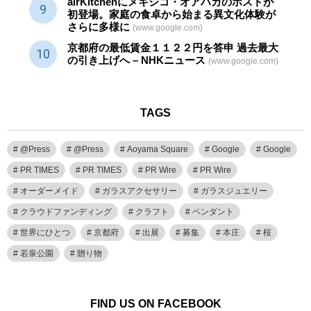
airKitchenにメキシコ・オアハカのホストが
初登場。家庭の食卓から始まる異文化体験が
さらに多様に
(www.google.com)
京都府の最低賃金１１２２円を答申 過去最大
の引き上げへ – NHKニュース
(www.google.com)
TAGS
@Press
@Press
Aoyama Square
Google
Google
PR TIMES
PR TIMES
PR Wire
PR Wire
オーダーメイド
ガラスアクセサリー
ガラスジュエリー
クラウドファンディング
クラフト
ペンダント
世界にひとつ
京都府
出展
募集
本庄
桜
若泉公園
贈り物
FIND US ON FACEBOOK