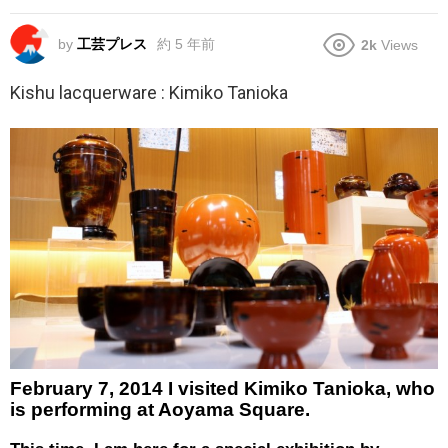
by
工芸プレス
約 5 年前
2k
Views
Kishu lacquerware : Kimiko Tanioka
February 7, 2014 I visited Kimiko Tanioka, who
is performing at Aoyama Square.