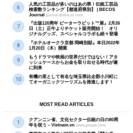
人気の工芸品が多いのはあの県！伝統工芸品
検索数ランキング【都道府県別】 | BECOS
Journal
(journal.thebecos.com)
『出版120周年 ピーターラビット™展』2月26
日（土）正午よりチケット販売開始！ オリ
ジナルグッズ、スペシャルコラボも続々登場
『ホテルオークラ京都 岡崎別邸』本日2022年
1月20日（木）開業
もうドラマや映画の世界だけではない！アタ
ッシュケースからお金を取り出せる時代が遂
に到来
有機の里として有名な埼玉県比企郡小川町に
てオーガニックツーリズムを推進します！
MOST READ ARTICLES
クアンニン省、文化セクター
伝統
の日の80周
年を祝う – Vietnam.vn
(www.google.com)