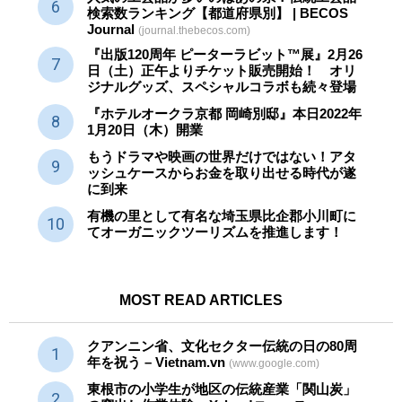
検索数ランキング【都道府県別】 | BECOS
Journal
(journal.thebecos.com)
『出版120周年 ピーターラビット™展』2月26
日（土）正午よりチケット販売開始！ オリ
ジナルグッズ、スペシャルコラボも続々登場
『ホテルオークラ京都 岡崎別邸』本日2022年
1月20日（木）開業
もうドラマや映画の世界だけではない！アタ
ッシュケースからお金を取り出せる時代が遂
に到来
有機の里として有名な埼玉県比企郡小川町に
てオーガニックツーリズムを推進します！
MOST READ ARTICLES
クアンニン省、文化セクター
伝統
の日の80周
年を祝う – Vietnam.vn
(www.google.com)
東根市の小学生が地区の
伝統産業
「関山炭」