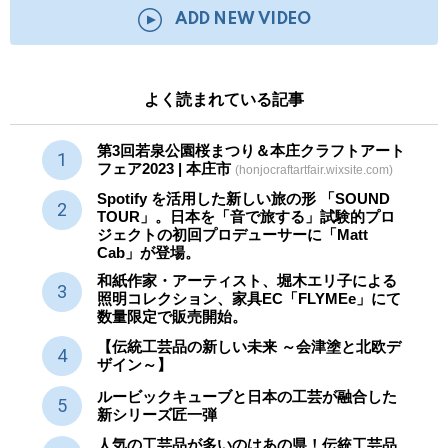
ADD NEW VIDEO
よく読まれている記事
第3回若泉公園桜まつり＆本庄クラフトアート
フェア2023 | 本庄市
(honjocraftartfair.wixsite.com)
Spotify を活用した新しい旅の形 「SOUND
TOUR」。日本を「音で旅する」試験的プロ
ジェクトの初回プロデューサーに「Matt
Cab」が登場。
和紙作家・アーティスト、堀木エリ子による
照明コレクション、家具EC「FLYMEe」にて
数量限定で販売開始。
【伝統工芸品の新しい未来 ～会津塗と北欧デ
ザイン～】
ルービックキューブと日本の工芸が融合した
新シリーズ匠一弾
人気の工芸品が多いのはあの県！伝統工芸品