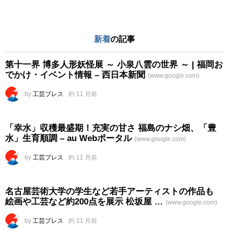
新着
の記事
第十一界 博多人形妖怪展 ～ 小泉八雲の世界 ～ | 福岡お
でかけ・イベント情報 – 西日本新聞
(www.google.com)
by
工芸プレス
約 11 月前
「幸水」収穫最盛期！充実の甘さ 福島のナシ畑、「豊
水」生育順調 – au Webポータル
(www.google.com)
by
工芸プレス
約 11 月前
名古屋芸術大学の学生など若手アーティストの作品も
絵画や
工芸
など約200点を展示 松坂屋 …
(www.google.com)
by
工芸プレス
約 11 月前