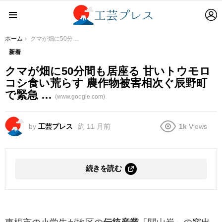
L
Menu
You are here:
ホーム
クマが畑に50分間も居座る 甘いトウモロコシ食い荒らす 農作物被害相次ぐ辰野町で緊急 …
新着
クマが畑に50分間も居座る 甘いトウモロ
コシ食い荒らす 農作物被害相次ぐ辰野町
で緊急 …
(www.google.com)
by
工芸プレス
約 11 月前
1k
Views
続きを読む