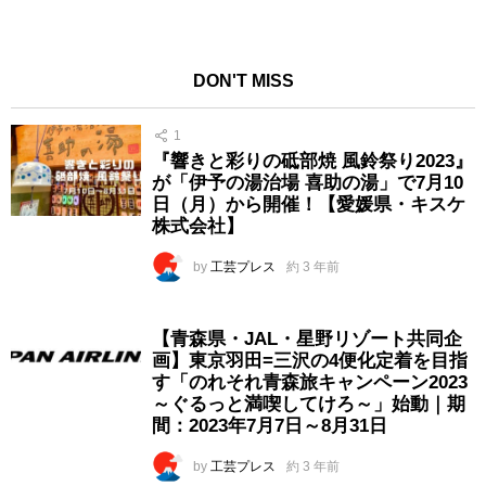
DON'T MISS
1
『響きと彩りの砥部焼 風鈴祭り2023』
が「伊予の湯治場 喜助の湯」で7月10
日（月）から開催！【愛媛県・キスケ
株式会社】
by
工芸プレス
約 3 年前
【青森県・JAL・星野リゾート共同企
画】東京羽田=三沢の4便化定着を目指
す「のれそれ青森旅キャンペーン2023
～ぐるっと満喫してけろ～」始動｜期
間：2023年7月7日～8月31日
by
工芸プレス
約 3 年前