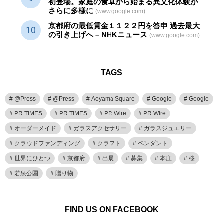
初登場。家庭の食卓から始まる異文化体験が
さらに多様に
(www.google.com)
京都府の最低賃金１１２２円を答申 過去最大
の引き上げへ – NHKニュース
(www.google.com)
TAGS
@Press
@Press
Aoyama Square
Google
Google
PR TIMES
PR TIMES
PR Wire
PR Wire
オーダーメイド
ガラスアクセサリー
ガラスジュエリー
クラウドファンディング
クラフト
ペンダント
世界にひとつ
京都府
出展
募集
本庄
桜
若泉公園
贈り物
FIND US ON FACEBOOK