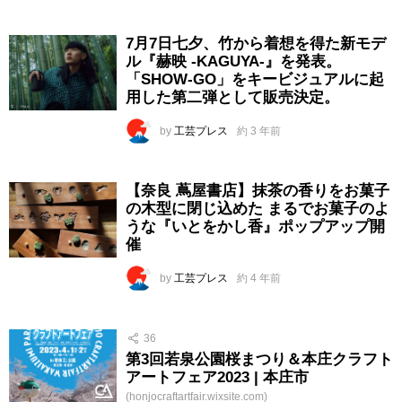
7月7日七夕、竹から着想を得た新モデ
ル『赫映 -KAGUYA-』を発表。
「SHOW-GO」をキービジュアルに起
用した第二弾として販売決定。
by
工芸プレス
約 3 年前
【奈良 蔦屋書店】抹茶の香りをお菓子
の木型に閉じ込めた まるでお菓子のよ
うな『いとをかし香』ポップアップ開
催
by
工芸プレス
約 4 年前
36
第3回若泉公園桜まつり＆本庄クラフト
アートフェア2023 | 本庄市
(honjocraftartfair.wixsite.com)