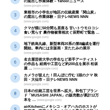
の窯出し作業体験 – Yahoo!ニュース
(www.google.com)
東根市の小学生が地区の
伝統産業
「関山炭」
の窯出し作業体験 – 日テレNEWS NNN
(www.google.com)
クマが畑に50分間も居座る 甘いトウモロコシ
食い荒らす 農作物被害相次ぐ辰野町で緊急 …
(www.google.com)
地下鉄烏丸線、新型車両20系の第8編成を運行
開始。車内には京版画・京たたみの展示
(www.google.com)
名古屋芸術大学の学生など若手アーティスト
の作品も 絵画や
工芸
など約200点を展示 松坂
屋 …
(www.google.com)
カメラが捉えた！田んぼに佇む 1頭のクマ 秋
田・大仙市 – 日テレNEWS NNN
(www.google.com)
日本の伝統
工芸
を世界へ拡大。和包丁ブラン
ド「MUSASHI JAPAN」の販売数が累計12万
本を …
(www.google.com)
airKitchenにメキシコ・オアハカのホストが