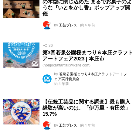
の木型に閉じ込めた まるでお菓子のよ
うな『いとをかし香』ポップアップ開
催
by
工芸プレス
約 4 年前
36
第3回若泉公園桜まつり＆本庄クラフト
アートフェア2023 | 本庄市
(honjocraftartfair.wixsite.com)
by
若泉公園桜まつり&本庄クラフトアートフ
ェア実行委員会
約 4 年前
【伝統工芸品に関する調査】最も購入
経験が高いのは、「伊万里・有田焼」
15.7%
by
工芸プレス
約 4 年前