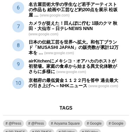
名古屋芸術大学の学生など若手アーティスト
の作品も 絵画や
工芸
など約200点を展示 松坂
屋 …
(www.google.com)
カメラが捉えた！田んぼに佇む 1頭のクマ 秋
田・大仙市 – 日テレNEWS NNN
(www.google.com)
日本の伝統
工芸
を世界へ拡大。和包丁ブラン
ド「MUSASHI JAPAN」の販売数が累計12万
本を …
(www.google.com)
airKitchenにメキシコ・オアハカのホストが
初登場。家庭の食卓から始まる異文化体験が
さらに多様に
(www.google.com)
京都府の最低賃金１１２２円を答申 過去最大
の引き上げへ – NHKニュース
(www.google.com)
TAGS
@Press
@Press
Aoyama Square
Google
Google