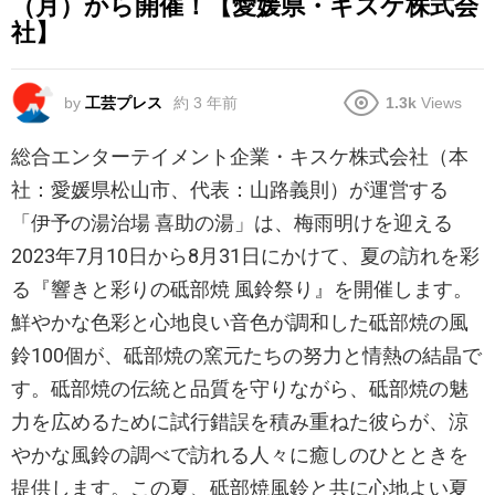
（月）から開催！【愛媛県・キスケ株式会
社】
by
工芸プレス
約 3 年前
1.3k
Views
総合エンターテイメント企業・キスケ株式会社（本
社：愛媛県松山市、代表：山路義則）が運営する
「伊予の湯治場 喜助の湯」は、梅雨明けを迎える
2023年7月10日から8月31日にかけて、夏の訪れを彩
る『響きと彩りの砥部焼 風鈴祭り』を開催します。
鮮やかな色彩と心地良い音色が調和した砥部焼の風
鈴100個が、砥部焼の窯元たちの努力と情熱の結晶で
す。砥部焼の伝統と品質を守りながら、砥部焼の魅
力を広めるために試行錯誤を積み重ねた彼らが、涼
やかな風鈴の調べで訪れる人々に癒しのひとときを
提供します。この夏、砥部焼風鈴と共に心地よい夏