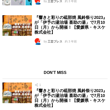
by
工芸プレス
約 3 年前
『響きと彩りの砥部焼 風鈴祭り2023』
が「伊予の湯治場 喜助の湯」で7月10
日（月）から開催！【愛媛県・キスケ
株式会社】
by
工芸プレス
約 3 年前
DON'T MISS
1
『響きと彩りの砥部焼 風鈴祭り2023』
が「伊予の湯治場 喜助の湯」で7月10
日（月）から開催！【愛媛県・キスケ
株式会社】