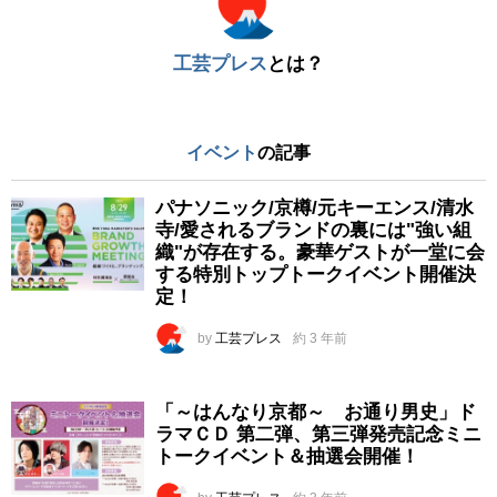
工芸プレス
とは？
イベント
の記事
パナソニック/京樽/元キーエンス/清水
寺/愛されるブランドの裏には"強い組
織"が存在する。豪華ゲストが一堂に会
する特別トップトークイベント開催決
定！
by
工芸プレス
約 3 年前
「～はんなり京都～ お通り男史」ド
ラマＣＤ 第二弾、第三弾発売記念ミニ
トークイベント＆抽選会開催！