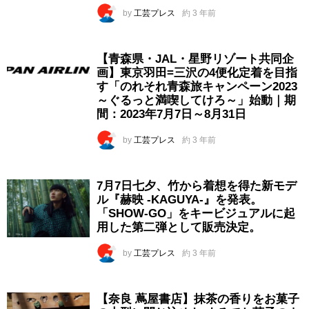
by
工芸プレス
約 3 年前
【青森県・JAL・星野リゾート共同企
画】東京羽田=三沢の4便化定着を目指
す「のれそれ青森旅キャンペーン2023
～ぐるっと満喫してけろ～」始動｜期
間：2023年7月7日～8月31日
by
工芸プレス
約 3 年前
7月7日七夕、竹から着想を得た新モデ
ル『赫映 -KAGUYA-』を発表。
「SHOW-GO」をキービジュアルに起
用した第二弾として販売決定。
by
工芸プレス
約 3 年前
【奈良 蔦屋書店】抹茶の香りをお菓子