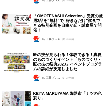
by
工芸プレス
約 3 年前
「OMOTENASHI Selection」受賞の厳
選3品を“無料”で“好きなだけ”試食で
きる特別企画を自由が丘・試食屋で開
催！
by
工芸プレス
約 3 年前
匠の技が見られる！体験できる！真夏
のものづくりイベント「ものづくり・
匠の技の祭典2023」イベントプログラ
ムの詳細が決定しました
by
工芸プレス
約 3 年前
KEITA MARUYAMA 陶器市「ナツの色
彩り」