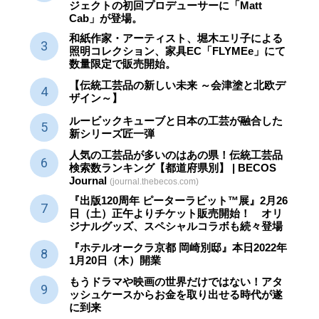
ジェクトの初回プロデューサーに「Matt
Cab」が登場。
和紙作家・アーティスト、堀木エリ子による
照明コレクション、家具EC「FLYMEe」にて
数量限定で販売開始。
【伝統工芸品の新しい未来 ～会津塗と北欧デ
ザイン～】
ルービックキューブと日本の工芸が融合した
新シリーズ匠一弾
人気の工芸品が多いのはあの県！伝統工芸品
検索数ランキング【都道府県別】 | BECOS
Journal
(journal.thebecos.com)
『出版120周年 ピーターラビット™展』2月26
日（土）正午よりチケット販売開始！ オリ
ジナルグッズ、スペシャルコラボも続々登場
『ホテルオークラ京都 岡崎別邸』本日2022年
1月20日（木）開業
もうドラマや映画の世界だけではない！アタ
ッシュケースからお金を取り出せる時代が遂
に到来