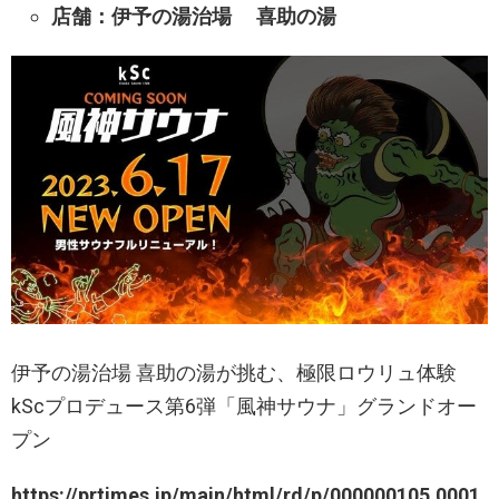
店舗：伊予の湯治場 喜助の湯
伊予の湯治場 喜助の湯が挑む、極限ロウリュ体験
kScプロデュース第6弾「風神サウナ」グランドオー
プン
https://prtimes.jp/main/html/rd/p/000000105.0001