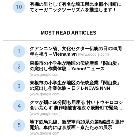
有機の里として有名な埼玉県比企郡小川町に
てオーガニックツーリズムを推進します！
MOST READ ARTICLES
クアンニン省、文化セクター
伝統
の日の80周
年を祝う – Vietnam.vn
(www.google.com)
東根市の小学生が地区の
伝統産業
「関山炭」
の窯出し作業体験 – Yahoo!ニュース
(www.google.com)
東根市の小学生が地区の
伝統産業
「関山炭」
の窯出し作業体験 – 日テレNEWS NNN
(www.google.com)
クマが畑に50分間も居座る 甘いトウモロコシ
食い荒らす 農作物被害相次ぐ辰野町で緊急 …
(www.google.com)
地下鉄烏丸線、新型車両20系の第8編成を運行
開始。車内には京版画・京たたみの展示
(www.google.com)