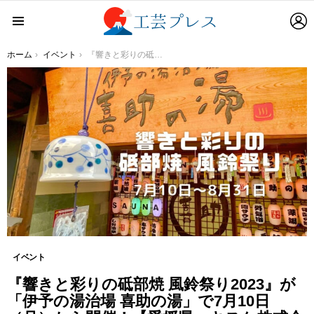
L
Menu
You are here:
ホーム
イベント
『響きと彩りの砥部焼 風鈴祭り2023』が「伊予の湯治場 喜助の湯」で7月10日（月）から開催！【愛媛県・キスケ株式会社】
イベント
『響きと彩りの砥部焼 風鈴祭り2023』が
「伊予の湯治場 喜助の湯」で7月10日