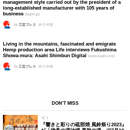
management style carried out by the president of a
long-established manufacturer with 105 years of
business
(logmi.jp)
by
工芸プレス
約 5 年前
Living in the mountains, fascinated and emigrate
Hemp production area Life interviews Fukushima
Showa-mura: Asahi Shimbun Digital
(www.asahi.com)
by
工芸プレス
約 5 年前
DON'T MISS
1
『響きと彩りの砥部焼 風鈴祭り2023』