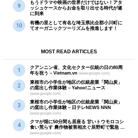
もうドラマや映画の世界だけではない！アタ
ッシュケースからお金を取り出せる時代が遂
に到来
有機の里として有名な埼玉県比企郡小川町に
てオーガニックツーリズムを推進します！
MOST READ ARTICLES
クアンニン省、文化セクター
伝統
の日の80周
年を祝う – Vietnam.vn
(www.google.com)
東根市の小学生が地区の
伝統産業
「関山炭」
の窯出し作業体験 – Yahoo!ニュース
(www.google.com)
東根市の小学生が地区の
伝統産業
「関山炭」
の窯出し作業体験 – 日テレNEWS NNN
(www.google.com)
クマが畑に50分間も居座る 甘いトウモロコシ
食い荒らす 農作物被害相次ぐ辰野町で緊急 …
(www.google.com)