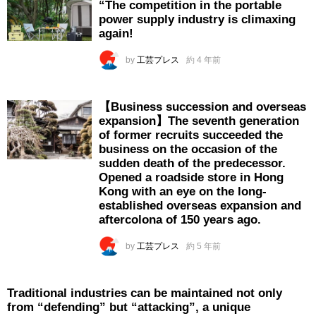
“The competition in the portable
power supply industry is climaxing
again!
by
工芸プレス
約 4 年前
【Business succession and overseas
expansion】The seventh generation
of former recruits succeeded the
business on the occasion of the
sudden death of the predecessor.
Opened a roadside store in Hong
Kong with an eye on the long-
established overseas expansion and
aftercolona of 150 years ago.
by
工芸プレス
約 5 年前
Traditional industries can be maintained not only
from “defending” but “attacking”, a unique