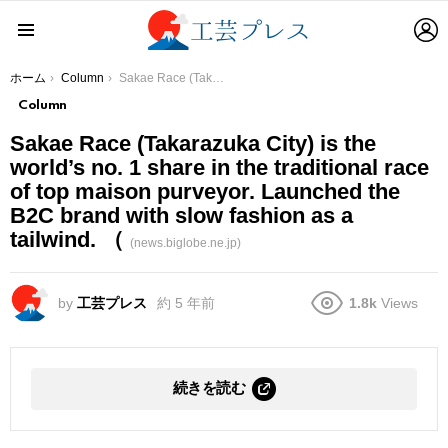
L
Menu
You are here:
ホーム
Column
Sakae Race (Takarazuka City) is the world’s no. 1 share in the traditional race of top maison purveyor. Launched the B2C brand with slow fashion as a tailwind. （
Column
Sakae Race (Takarazuka City) is the
world’s no. 1 share in the traditional race
of top maison purveyor. Launched the
B2C brand with slow fashion as a
tailwind. （
(news.biglobe.ne.jp)
by
工芸プレス
約 5 年前
1.8k
Views
続きを読む