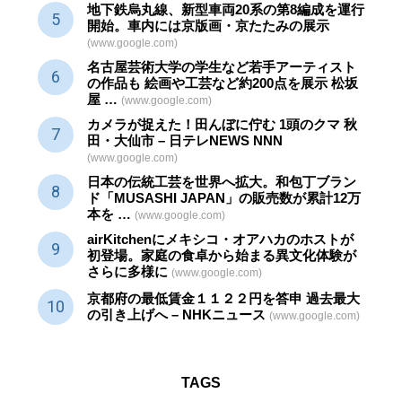
地下鉄烏丸線、新型車両20系の第8編成を運行
開始。車内には京版画・京たたみの展示
(www.google.com)
名古屋芸術大学の学生など若手アーティスト
の作品も 絵画や
工芸
など約200点を展示 松坂
屋 …
(www.google.com)
カメラが捉えた！田んぼに佇む 1頭のクマ 秋
田・大仙市 – 日テレNEWS NNN
(www.google.com)
日本の伝統
工芸
を世界へ拡大。和包丁ブラン
ド「MUSASHI JAPAN」の販売数が累計12万
本を …
(www.google.com)
airKitchenにメキシコ・オアハカのホストが
初登場。家庭の食卓から始まる異文化体験が
さらに多様に
(www.google.com)
京都府の最低賃金１１２２円を答申 過去最大
の引き上げへ – NHKニュース
(www.google.com)
TAGS