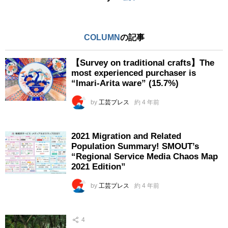
COLUMN
の記事
【Survey on traditional crafts】The
most experienced purchaser is
“Imari-Arita ware” (15.7%)
by
工芸プレス
約 4 年前
2021 Migration and Related
Population Summary! SMOUT’s
“Regional Service Media Chaos Map
2021 Edition”
by
工芸プレス
約 4 年前
4