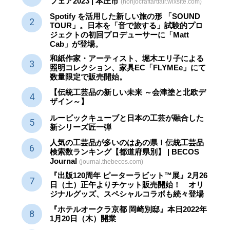
フェア2023 | 本庄市
(honjocraftartfair.wixsite.com)
Spotify を活用した新しい旅の形 「SOUND
TOUR」。日本を「音で旅する」試験的プロ
ジェクトの初回プロデューサーに「Matt
Cab」が登場。
和紙作家・アーティスト、堀木エリ子による
照明コレクション、家具EC「FLYMEe」にて
数量限定で販売開始。
【伝統工芸品の新しい未来 ～会津塗と北欧デ
ザイン～】
ルービックキューブと日本の工芸が融合した
新シリーズ匠一弾
人気の工芸品が多いのはあの県！伝統工芸品
検索数ランキング【都道府県別】 | BECOS
Journal
(journal.thebecos.com)
『出版120周年 ピーターラビット™展』2月26
日（土）正午よりチケット販売開始！ オリ
ジナルグッズ、スペシャルコラボも続々登場
『ホテルオークラ京都 岡崎別邸』本日2022年
1月20日（木）開業