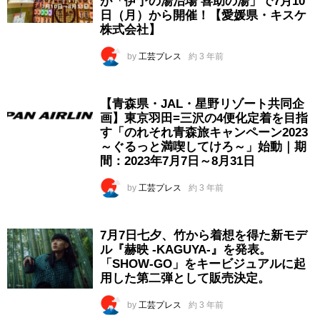
が「伊予の湯治場 喜助の湯」で7月10
日（月）から開催！【愛媛県・キスケ
株式会社】
by
工芸プレス
約 3 年前
【青森県・JAL・星野リゾート共同企
画】東京羽田=三沢の4便化定着を目指
す「のれそれ青森旅キャンペーン2023
～ぐるっと満喫してけろ～」始動｜期
間：2023年7月7日～8月31日
by
工芸プレス
約 3 年前
7月7日七夕、竹から着想を得た新モデ
ル『赫映 -KAGUYA-』を発表。
「SHOW-GO」をキービジュアルに起
用した第二弾として販売決定。
by
工芸プレス
約 3 年前