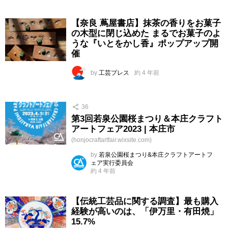
【奈良 蔦屋書店】抹茶の香りをお菓子
の木型に閉じ込めた まるでお菓子のよ
うな『いとをかし香』ポップアップ開
催
by
工芸プレス
約 4 年前
36
第3回若泉公園桜まつり＆本庄クラフト
アートフェア2023 | 本庄市
(honjocraftartfair.wixsite.com)
by
若泉公園桜まつり&本庄クラフトアートフ
ェア実行委員会
約 4 年前
【伝統工芸品に関する調査】最も購入
経験が高いのは、「伊万里・有田焼」
15.7%