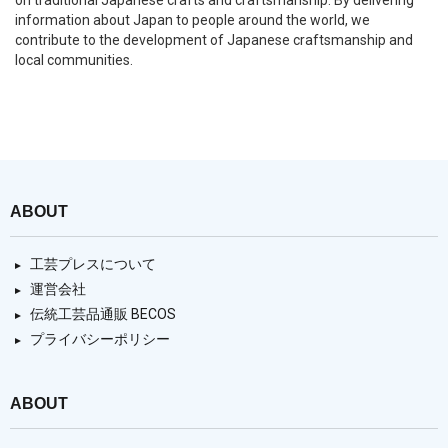
on traditional Japanese crafts and craftsmanship. By delivering
information about Japan to people around the world, we
contribute to the development of Japanese craftsmanship and
local communities.
ABOUT
工芸プレスについて
運営会社
伝統工芸品通販 BECOS
プライバシーポリシー
ABOUT