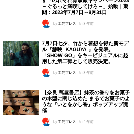
す「のれそれ青森旅キャンペーン2023
～ぐるっと満喫してけろ～」始動｜期
間：2023年7月7日～8月31日
by
工芸プレス
約 3 年前
7月7日七夕、竹から着想を得た新モデ
ル『赫映 -KAGUYA-』を発表。
「SHOW-GO」をキービジュアルに起
用した第二弾として販売決定。
by
工芸プレス
約 3 年前
【奈良 蔦屋書店】抹茶の香りをお菓子
の木型に閉じ込めた まるでお菓子のよ
うな『いとをかし香』ポップアップ開
催
by
工芸プレス
約 4 年前