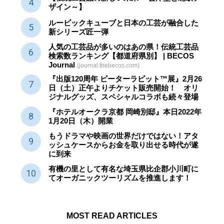
ザイン～】
ルービックキューブと日本の工芸が融合した
新シリーズ匠一弾
人気の工芸品が多いのはあの県！伝統工芸品
検索数ランキング【都道府県別】 | BECOS
Journal
(journal.thebecos.com)
『出版120周年 ピーターラビット™展』2月26
日（土）正午よりチケット販売開始！ オリ
ジナルグッズ、スペシャルコラボも続々登場
『ホテルオークラ京都 岡崎別邸』本日2022年
1月20日（木）開業
もうドラマや映画の世界だけではない！アタ
ッシュケースからお金を取り出せる時代が遂
に到来
有機の里として有名な埼玉県比企郡小川町に
てオーガニックツーリズムを推進します！
MOST READ ARTICLES