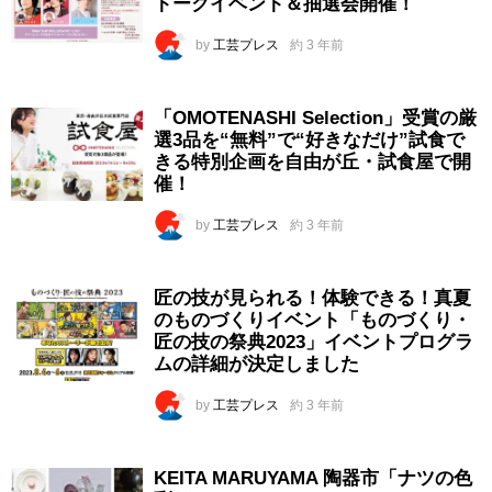
トークイベント＆抽選会開催！
by
工芸プレス
約 3 年前
「OMOTENASHI Selection」受賞の厳
選3品を“無料”で“好きなだけ”試食で
きる特別企画を自由が丘・試食屋で開
催！
by
工芸プレス
約 3 年前
匠の技が見られる！体験できる！真夏
のものづくりイベント「ものづくり・
匠の技の祭典2023」イベントプログラ
ムの詳細が決定しました
by
工芸プレス
約 3 年前
KEITA MARUYAMA 陶器市「ナツの色