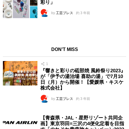
彩り」
by
工芸プレス
約 3 年前
DON'T MISS
1
『響きと彩りの砥部焼 風鈴祭り2023』
が「伊予の湯治場 喜助の湯」で7月10
日（月）から開催！【愛媛県・キスケ
株式会社】
by
工芸プレス
約 3 年前
【青森県・JAL・星野リゾート共同企
画】東京羽田=三沢の4便化定着を目指