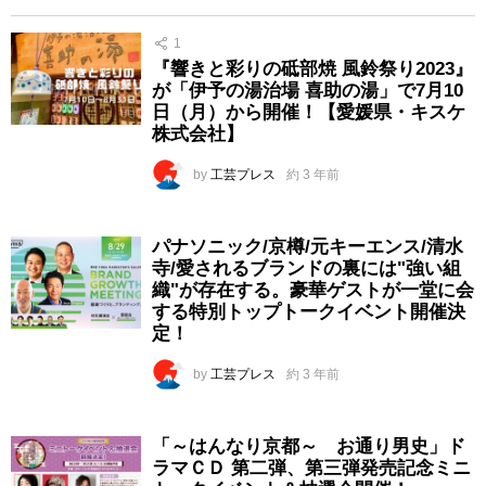
1
『響きと彩りの砥部焼 風鈴祭り2023』
が「伊予の湯治場 喜助の湯」で7月10
日（月）から開催！【愛媛県・キスケ
株式会社】
by
工芸プレス
約 3 年前
パナソニック/京樽/元キーエンス/清水
寺/愛されるブランドの裏には"強い組
織"が存在する。豪華ゲストが一堂に会
する特別トップトークイベント開催決
定！
by
工芸プレス
約 3 年前
「～はんなり京都～ お通り男史」ド
ラマＣＤ 第二弾、第三弾発売記念ミニ