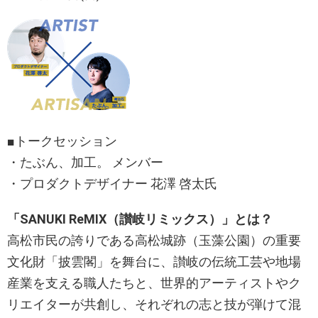
■トークセッション
・たぶん、加工。 メンバー
・プロダクトデザイナー 花澤 啓太氏
「SANUKI ReMIX（讃岐リミックス）」とは？
高松市民の誇りである高松城跡（玉藻公園）の重要
文化財「披雲閣」を舞台に、讃岐の伝統工芸や地場
産業を支える職人たちと、世界的アーティストやク
リエイターが共創し、それぞれの志と技が弾けて混