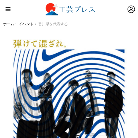
L
Menu
You are here:
ホーム
イベント
香川県を代表する職人と世界的アーティストが共創する「SANUKI ReMIX(讃岐リミックス）」 プロジェクト第二弾「Exhibition」開催