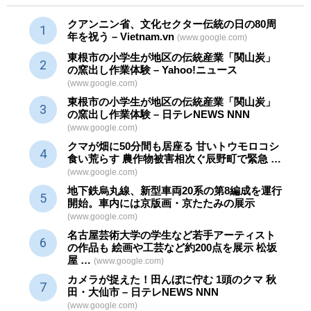
クアンニン省、文化セクター
伝統
の日の80周
年を祝う – Vietnam.vn
(www.google.com)
東根市の小学生が地区の
伝統産業
「関山炭」
の窯出し作業体験 – Yahoo!ニュース
(www.google.com)
東根市の小学生が地区の
伝統産業
「関山炭」
の窯出し作業体験 – 日テレNEWS NNN
(www.google.com)
クマが畑に50分間も居座る 甘いトウモロコシ
食い荒らす 農作物被害相次ぐ辰野町で緊急 …
(www.google.com)
地下鉄烏丸線、新型車両20系の第8編成を運行
開始。車内には京版画・京たたみの展示
(www.google.com)
名古屋芸術大学の学生など若手アーティスト
の作品も 絵画や
工芸
など約200点を展示 松坂
屋 …
(www.google.com)
カメラが捉えた！田んぼに佇む 1頭のクマ 秋
田・大仙市 – 日テレNEWS NNN
(www.google.com)