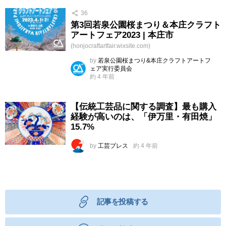
36
第3回若泉公園桜まつり＆本庄クラフト
アートフェア2023 | 本庄市
(honjocraftartfair.wixsite.com)
by
若泉公園桜まつり&本庄クラフトアートフ
ェア実行委員会
約 4 年前
【伝統工芸品に関する調査】最も購入
経験が高いのは、「伊万里・有田焼」
15.7%
by
工芸プレス
約 4 年前
記事を投稿する