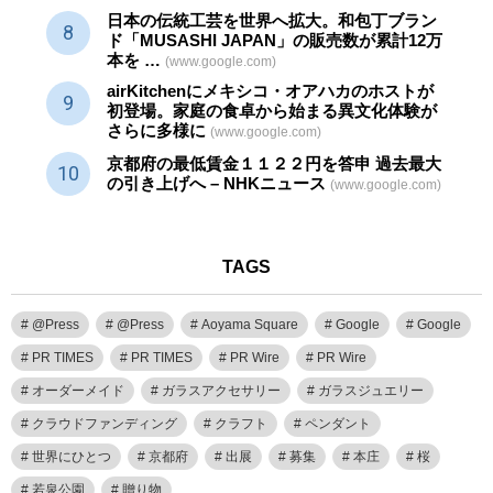
日本の伝統
工芸
を世界へ拡大。和包丁ブラン
ド「MUSASHI JAPAN」の販売数が累計12万
本を …
(www.google.com)
airKitchenにメキシコ・オアハカのホストが
初登場。家庭の食卓から始まる異文化体験が
さらに多様に
(www.google.com)
京都府の最低賃金１１２２円を答申 過去最大
の引き上げへ – NHKニュース
(www.google.com)
TAGS
@Press
@Press
Aoyama Square
Google
Google
PR TIMES
PR TIMES
PR Wire
PR Wire
オーダーメイド
ガラスアクセサリー
ガラスジュエリー
クラウドファンディング
クラフト
ペンダント
世界にひとつ
京都府
出展
募集
本庄
桜
若泉公園
贈り物