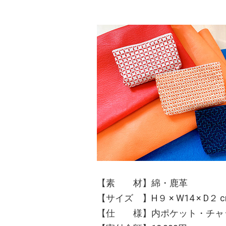
【素 材】綿・鹿革
【サイズ 】H９ × W14 × D２ 
【仕 様】内ポケット・チャ