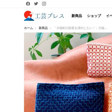
facebook
twitter
instagram
新商品
ショップ
イ
You are here:
ホーム
新商品
「大槌町の財産を増やしたい！」大槌町が生んだ、コラボレーション 大槌ジビエレザー「MOMIJI」 × 大槌刺し子