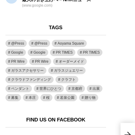
(www.google.com)
TAGS
@Press
@Press
Aoyama Square
Google
Google
PR TIMES
PR TIMES
PR Wire
PR Wire
オーダーメイド
ガラスアクセサリー
ガラスジュエリー
クラウドファンディング
クラフト
ペンダント
世界にひとつ
京都府
出展
募集
本庄
桜
若泉公園
贈り物
FIND US ON FACEBOOK
香川
トが