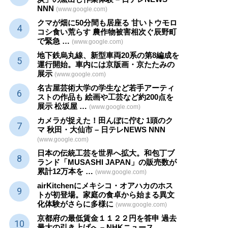
NNN
(www.google.com)
クマが畑に50分間も居座る 甘いトウモロ
コシ食い荒らす 農作物被害相次ぐ辰野町
で緊急 …
(www.google.com)
地下鉄烏丸線、新型車両20系の第8編成を
運行開始。車内には京版画・京たたみの
展示
(www.google.com)
名古屋芸術大学の学生など若手アーティ
ストの作品も 絵画や
工芸
など約200点を
展示 松坂屋 …
(www.google.com)
カメラが捉えた！田んぼに佇む 1頭のク
マ 秋田・大仙市 – 日テレNEWS NNN
(www.google.com)
日本の伝統
工芸
を世界へ拡大。和包丁ブ
ランド「MUSASHI JAPAN」の販売数が
累計12万本を …
(www.google.com)
airKitchenにメキシコ・オアハカのホス
トが初登場。家庭の食卓から始まる異文
化体験がさらに多様に
(www.google.com)
京都府の最低賃金１１２２円を答申 過去
最大の引き上げへ – NHKニュース