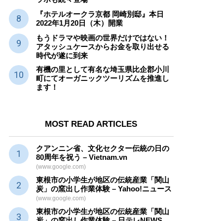
『ホテルオークラ京都 岡崎別邸』本日
2022年1月20日（木）開業
もうドラマや映画の世界だけではない！
アタッシュケースからお金を取り出せる
時代が遂に到来
有機の里として有名な埼玉県比企郡小川
町にてオーガニックツーリズムを推進し
ます！
MOST READ ARTICLES
クアンニン省、文化セクター
伝統
の日の
80周年を祝う – Vietnam.vn
(www.google.com)
東根市の小学生が地区の
伝統産業
「関山
炭」の窯出し作業体験 – Yahoo!ニュース
(www.google.com)
東根市の小学生が地区の
伝統産業
「関山
炭」の窯出し作業体験 – 日テレNEWS