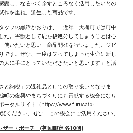
感謝し、なるべく余すところなく活用したいとの
試作を重ね、誕生した商品です。
タッフの黒澤かおりは、「近年、大槌町では町中
した。害獣として鹿を殺処分してしまうことは心
に使いたいと思い、商品開発を行いました。ジビ
りです。ぜひ、一度は失ってしまった生命に新し
の人に手にとっていただきたいと思います」と話
さと納税」の返礼品としての取り扱いとなりま
槌町の復興やまちづくりにも貢献する機会になり
イト（https://www.furusato-
/03461）を御覧ください。ぜひ、この機会にご活用ください。
ビエレザー・ポーチ (初回限定 各10個)