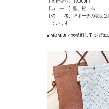
【寄付金額】18,000円
【カラー 】藍、橙、赤
【備 考】※ポーチの表面は
しています。
■ MOMIJI × 大槌刺し子 