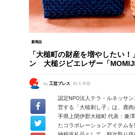
新商品
「大槌町の財産を増やしたい！
ン 大槌ジビエレザー「MOMIJI
by
工芸プレス
約 5 年前
認定NPO法人テラ・ルネッサン
営する「大槌刺し子」は、鹿肉の
手県上閉伊郡大槌町 代表：兼澤
たコラボレーションアイテムを製作
納税返礼品として、順次取り扱