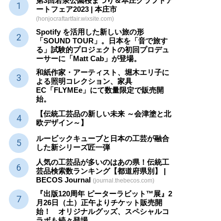
第3回若泉公園桜まつり＆本庄クラフトア
ートフェア2023 | 本庄市
(honjocraftartfair.wixsite.com)
Spotify を活用した新しい旅の形
「SOUND TOUR」。日本を「音で旅す
る」試験的プロジェクトの初回プロデュ
ーサーに「Matt Cab」が登場。
和紙作家・アーティスト、堀木エリ子に
よる照明コレクション、家具
EC「FLYMEe」にて数量限定で販売開
始。
【伝統工芸品の新しい未来 ～会津塗と北
欧デザイン～】
ルービックキューブと日本の工芸が融合
した新シリーズ匠一弾
人気の工芸品が多いのはあの県！伝統工
芸品検索数ランキング【都道府県別】 |
BECOS Journal
(journal.thebecos.com)
『出版120周年 ピーターラビット™展』2
月26日（土）正午よりチケット販売開
始！ オリジナルグッズ、スペシャルコ
ラボも続々登場