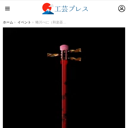
L
Menu
You are here:
ホーム
イベント
蜷川べに（和楽器バンド）も出演決定！ 「“和”の響き＠KOGEI Next」トークショー開催