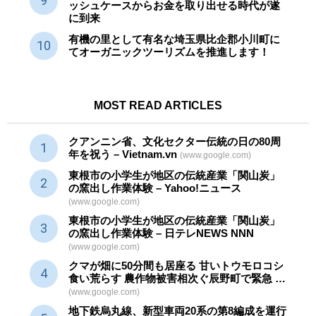
ッシュケースからお金を取り出せる時代が遂
に到来
有機の里として有名な埼玉県比企郡小川町に
てオーガニックツーリズムを推進します！
MOST READ ARTICLES
クアンニン省、文化セクター
伝統
の日の80周
年を祝う – Vietnam.vn
(www.google.com)
東根市の小学生が地区の
伝統産業
「関山炭」
の窯出し作業体験 – Yahoo!ニュース
(www.google.com)
東根市の小学生が地区の
伝統産業
「関山炭」
の窯出し作業体験 – 日テレNEWS NNN
(www.google.com)
クマが畑に50分間も居座る 甘いトウモロコシ
食い荒らす 農作物被害相次ぐ辰野町で緊急 …
(www.google.com)
地下鉄烏丸線、新型車両20系の第8編成を運行