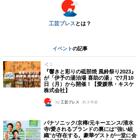
工芸プレス
とは？
イベント
の記事
1
『響きと彩りの砥部焼 風鈴祭り2023』
が「伊予の湯治場 喜助の湯」で7月10
日（月）から開催！【愛媛県・キスケ
株式会社】
by
工芸プレス
約 3 年前
パナソニック/京樽/元キーエンス/清水
寺/愛されるブランドの裏には"強い組
織"が存在する。豪華ゲストが一堂に会