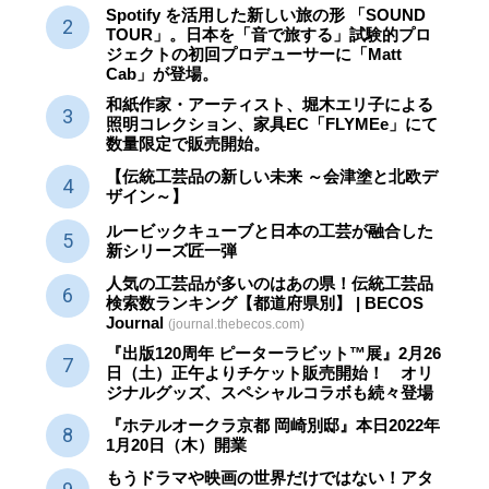
Spotify を活用した新しい旅の形 「SOUND
TOUR」。日本を「音で旅する」試験的プロ
ジェクトの初回プロデューサーに「Matt
Cab」が登場。
和紙作家・アーティスト、堀木エリ子による
照明コレクション、家具EC「FLYMEe」にて
数量限定で販売開始。
【伝統工芸品の新しい未来 ～会津塗と北欧デ
ザイン～】
ルービックキューブと日本の工芸が融合した
新シリーズ匠一弾
人気の工芸品が多いのはあの県！伝統工芸品
検索数ランキング【都道府県別】 | BECOS
Journal
(journal.thebecos.com)
『出版120周年 ピーターラビット™展』2月26
日（土）正午よりチケット販売開始！ オリ
ジナルグッズ、スペシャルコラボも続々登場
『ホテルオークラ京都 岡崎別邸』本日2022年
1月20日（木）開業
もうドラマや映画の世界だけではない！アタ