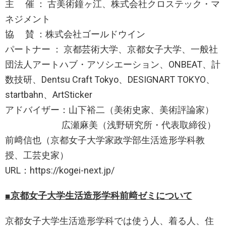
主 催 ： 古美術鐘ヶ江、株式会社クロステック・マ
ネジメント
協 賛 ：株式会社ゴールドウイン
パートナー ： 京都芸術大学、京都女子大学、一般社
団法人アートハブ・アソシエーション、ONBEAT、計
数技研、Dentsu Craft Tokyo、DESIGNART TOKYO、
startbahn、ArtSticker
アドバイザー：山下裕二（美術史家、美術評論家）
広瀬麻美（浅野研究所・代表取締役）
前﨑信也（京都女子大学家政学部生活造形学科教
授、工芸史家）
URL：https://kogei-next.jp/
■京都女子大学生活造形学科前﨑ゼミについて
京都女子大学生活造形学科では使う人、着る人、住