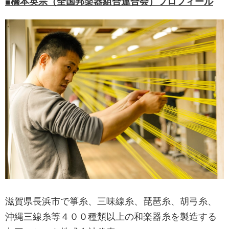
■
橋本英宗
（
全国邦楽器組合連合会
）プロフィール
滋賀県長浜市で箏糸、三味線糸、琵琶糸、胡弓糸、
沖縄三線糸等４００種類以上の和楽器糸を製造する