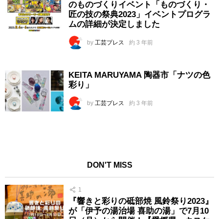
のものづくりイベント「ものづくり・
匠の技の祭典2023」イベントプログラ
ムの詳細が決定しました
by
工芸プレス
約 3 年前
KEITA MARUYAMA 陶器市「ナツの色
彩り」
by
工芸プレス
約 3 年前
DON'T MISS
1
『響きと彩りの砥部焼 風鈴祭り2023』
が「伊予の湯治場 喜助の湯」で7月10