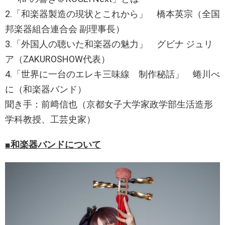
2.「和楽器製造の現状とこれから」 橋本英宗（全国
邦楽器組合連合会 副理事長）
3.「外国人の聴いた和楽器の魅力」 グビナ ジュリ
ア（ZAKUROSHOW代表）
4.「世界に一台のエレキ三味線 制作秘話」 蜷川べ
に（和楽器バンド）
聞き手：前﨑信也（京都女子大学家政学部生活造形
学科教授、工芸史家）
■
和楽器バンド
について