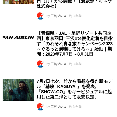
日（月）から開催！【愛媛県・キスケ
株式会社】
by
工芸プレス
約 3 年前
【青森県・JAL・星野リゾート共同企
画】東京羽田=三沢の4便化定着を目指
す「のれそれ青森旅キャンペーン2023
～ぐるっと満喫してけろ～」始動｜期
間：2023年7月7日～8月31日
by
工芸プレス
約 3 年前
7月7日七夕、竹から着想を得た新モデ
ル『赫映 -KAGUYA-』を発表。
「SHOW-GO」をキービジュアルに起
用した第二弾として販売決定。
by
工芸プレス
約 3 年前