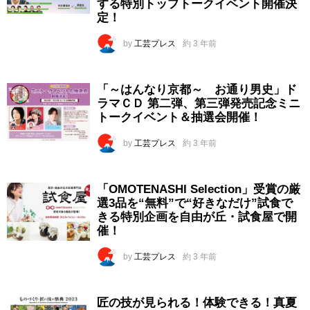
する特別トップトークイベント開催決
定！
by
工芸プレス
約 3 年前
「～はんなり京都～ お通り男史」ド
ラマＣＤ 第二弾、第三弾発売記念ミニ
トークイベント＆抽選会開催！
by
工芸プレス
約 3 年前
「OMOTENASHI Selection」受賞の厳
選3品を“無料”で“好きなだけ”試食で
きる特別企画を自由が丘・試食屋で開
催！
by
工芸プレス
約 3 年前
匠の技が見られる！体験できる！真夏