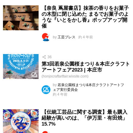
【奈良 蔦屋書店】抹茶の香りをお菓子
の木型に閉じ込めた まるでお菓子のよ
うな『いとをかし香』ポップアップ開
催
by
工芸プレス
約 4 年前
36
第3回若泉公園桜まつり＆本庄クラフト
アートフェア2023 | 本庄市
(honjocraftartfair.wixsite.com)
by
若泉公園桜まつり&本庄クラフトアートフ
ェア実行委員会
約 4 年前
【伝統工芸品に関する調査】最も購入
経験が高いのは、「伊万里・有田焼」
15.7%