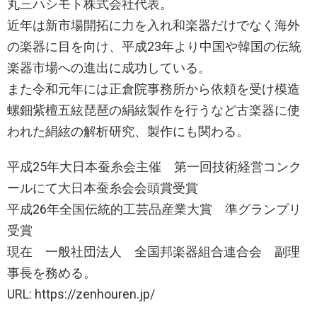
丸三ハシモト株式会社代表。
近年は新市場開拓に力を入れ和楽器だけでなく海外
の楽器に目を向け、平成23年より中国や韓国の伝統
楽器市場への進出に成功している。
また令和元年には正倉院事務所から依頼を受け模造
螺鈿紫檀五絃琵琶の絹絃製作を行うなど古楽器に使
われた絹絃の解析研究、製作にも関わる。
平成25年大日本蚕糸会主催 第一回技術経営コンク
ールにて大日本蚕糸会会頭賞受賞
平成26年全国伝統的工芸品産業大賞 準グランプリ
受賞
現在 一般社団法人 全国邦楽器組合連合会 副理
事長を務める。
URL: https://zenhouren.jp/