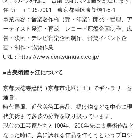
ス」の2つを軸に、音楽で新しい価値を創造します。
住 所 〒105-7001 東京都港区東新橋1-8-1
事業内容：音楽著作権（邦・洋楽）開発・管理、ア
ーティスト発掘・育成 レコード原盤企画制作、広
告・映画・テレビ音楽企画制作、音楽イベント企
画・制作・協賛作業
URL：https://www.dentsumusic.co.jp/
■
古美術鐘ヶ江について
京都大徳寺総門（京都市北区）正面でギャラリーを
運営。
時代屏風、近代美術工芸品、提げ物などを中心に現
代美術まで多岐の分野を取り扱っています。
現代の工芸家たちと100年、200年先に古美術作品と
なった時に、真に誇れる作品を作ろうというプロジ