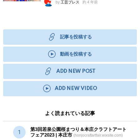
by
工芸プレス
約 4 年前
記事を投稿する
動画を投稿する
ADD NEW POST
ADD NEW VIDEO
よく読まれている記事
第3回若泉公園桜まつり＆本庄クラフトアート
フェア2023 | 本庄市
(honjocraftartfair.wixsite.com)