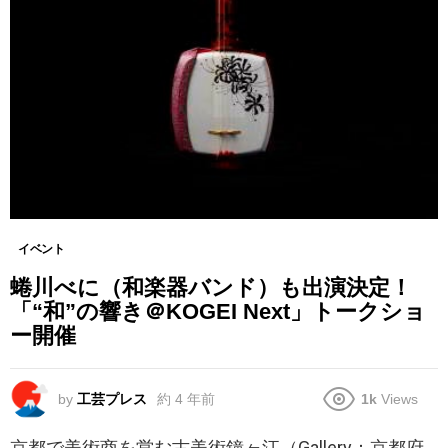
イベント
蜷川べに（和楽器バンド）も出演決定！
「“和”の響き＠KOGEI Next」トークショ
ー開催
by
工芸プレス
約 4 年前
1k
Views
京都で美術商を営む古美術鐘ヶ江（Gallery：京都府