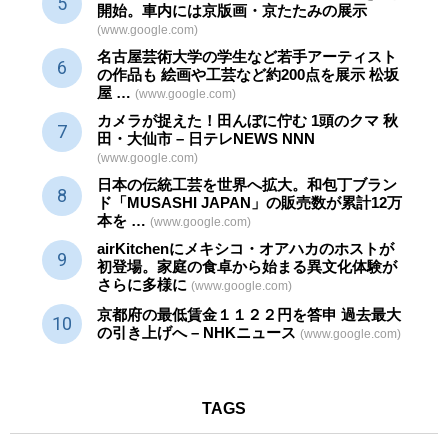
開始。車内には京版画・京たたみの展示
(www.google.com)
名古屋芸術大学の学生など若手アーティスト
の作品も 絵画や
工芸
など約200点を展示 松坂
屋 …
(www.google.com)
カメラが捉えた！田んぼに佇む 1頭のクマ 秋
田・大仙市 – 日テレNEWS NNN
(www.google.com)
日本の伝統
工芸
を世界へ拡大。和包丁ブラン
ド「MUSASHI JAPAN」の販売数が累計12万
本を …
(www.google.com)
airKitchenにメキシコ・オアハカのホストが
初登場。家庭の食卓から始まる異文化体験が
さらに多様に
(www.google.com)
京都府の最低賃金１１２２円を答申 過去最大
の引き上げへ – NHKニュース
(www.google.com)
TAGS