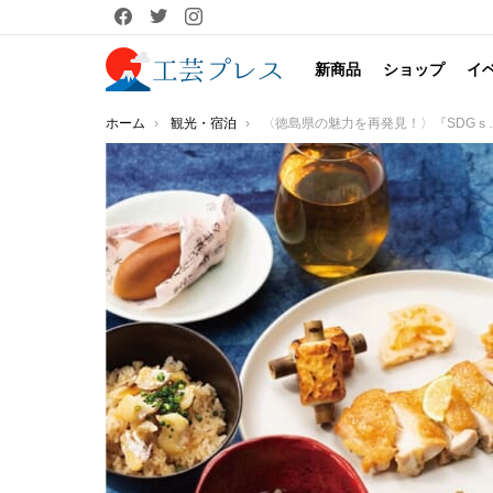
facebook
twitter
instagram
新商品
ショップ
イ
You are here:
ホーム
観光・宿泊
〈徳島県の魅力を再発見！〉『SDGｓが息づく、まるごと徳島体験、美味しい物・楽しい事があるでないで！』を都内２カ所で連続開催