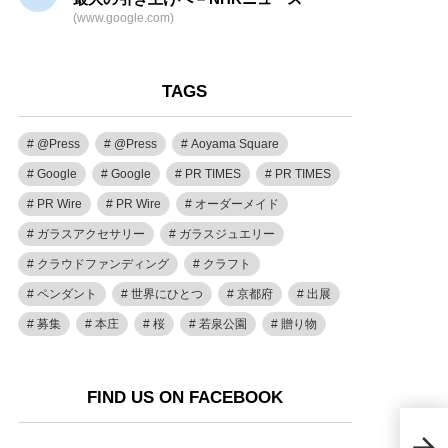
(www.google.com)
TAGS
@Press
@Press
Aoyama Square
Google
Google
PR TIMES
PR TIMES
PR Wire
PR Wire
オーダーメイド
ガラスアクセサリー
ガラスジュエリー
クラウドファンディング
クラフト
ペンダント
世界にひとつ
京都府
出展
募集
本庄
桜
若泉公園
贈り物
FIND US ON FACEBOOK
蜷川
「“