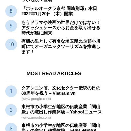
『ホテルオークラ京都 岡崎別邸』本日
2022年1月20日（木）開業
もうドラマや映画の世界だけではない！
アタッシュケースからお金を取り出せる
時代が遂に到来
有機の里として有名な埼玉県比企郡小川
町にてオーガニックツーリズムを推進し
ます！
MOST READ ARTICLES
クアンニン省、文化セクター
伝統
の日の
80周年を祝う – Vietnam.vn
(www.google.com)
東根市の小学生が地区の
伝統産業
「関山
炭」の窯出し作業体験 – Yahoo!ニュース
(www.google.com)
東根市の小学生が地区の
伝統産業
「関山
炭」の窯出し作業体験 – 日テレNEWS