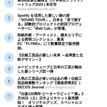
第3回若泉公園桜まつり＆本庄クラフトア
ートフェア2023 | 本庄市
(honjocraftartfair.wixsite.com)
Spotify を活用した新しい旅の形
「SOUND TOUR」。日本を「音で旅す
る」試験的プロジェクトの初回プロデュ
ーサーに「Matt Cab」が登場。
和紙作家・アーティスト、堀木エリ子に
よる照明コレクション、家具
EC「FLYMEe」にて数量限定で販売開
始。
【伝統工芸品の新しい未来 ～会津塗と北
欧デザイン～】
ルービックキューブと日本の工芸が融合
した新シリーズ匠一弾
人気の工芸品が多いのはあの県！伝統工
芸品検索数ランキング【都道府県別】 |
BECOS Journal
(journal.thebecos.com)
『出版120周年 ピーターラビット™展』2
月26日（土）正午よりチケット販売開
始！ オリジナルグッズ、スペシャルコ
ラボも続々登場