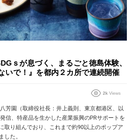
SDGｓが息づく、まるごと徳島体験、
ないで！』を都内２カ所で連続開催
2k
Views
社八芳園（取締役社長：井上義則、東京都港区、以
力発信、特産品を生かした産業振興のPRサポートを
に取り組んでおり、これまで約90以上のポップア
ました。