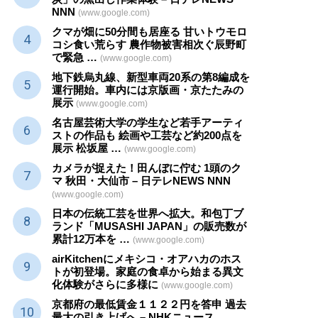
NNN
(www.google.com)
クマが畑に50分間も居座る 甘いトウモロ
コシ食い荒らす 農作物被害相次ぐ辰野町
で緊急 …
(www.google.com)
地下鉄烏丸線、新型車両20系の第8編成を
運行開始。車内には京版画・京たたみの
展示
(www.google.com)
名古屋芸術大学の学生など若手アーティ
ストの作品も 絵画や
工芸
など約200点を
展示 松坂屋 …
(www.google.com)
カメラが捉えた！田んぼに佇む 1頭のク
マ 秋田・大仙市 – 日テレNEWS NNN
(www.google.com)
日本の伝統
工芸
を世界へ拡大。和包丁ブ
ランド「MUSASHI JAPAN」の販売数が
累計12万本を …
(www.google.com)
airKitchenにメキシコ・オアハカのホス
トが初登場。家庭の食卓から始まる異文
化体験がさらに多様に
(www.google.com)
京都府の最低賃金１１２２円を答申 過去
最大の引き上げへ – NHKニュース