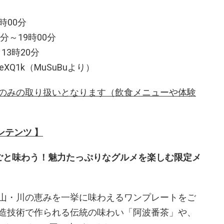
8時00分
～19時00分​
) 13時20分
nguGeXQ1k（MuSuBuより）
のみの取り扱いとなります（飲食メニューや体験
ンテンツ 】
ごと味わう！魅力たっぷりなグルメを楽しむ限定メ
山・川の恵みを一挙に味わえるワンプレートをご
造技術で作られる伝統の味わい「阿波番茶」や、