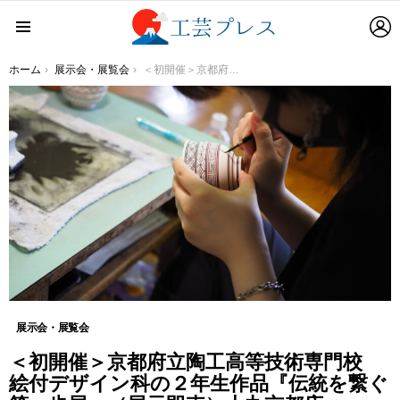
L
Menu
You are here:
ホーム
展示会・展覧会
＜初開催＞京都府立陶工高等技術専門校 絵付デザイン科の２年生作品『伝統を繋ぐ第一歩展』（展示即売）大丸京都店
展示会・展覧会
＜初開催＞京都府立陶工高等技術専門校
絵付デザイン科の２年生作品『伝統を繋ぐ