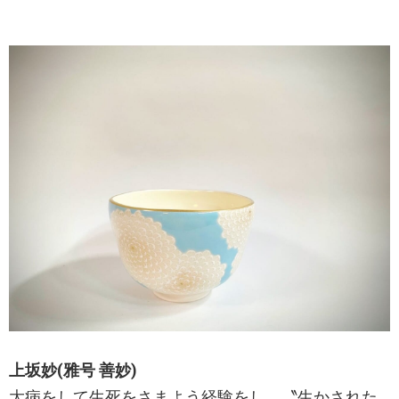
上坂妙(雅号 善妙)
大病をして生死をさまよう経験をし、〝生かされた