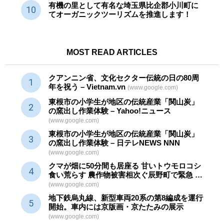
有機の里として有名な埼玉県比企郡小川町に
てオーガニックツーリズムを推進します！
MOST READ ARTICLES
クアンニン省、文化セクター
伝統
の日の80周
年を祝う – Vietnam.vn
(www.google.com)
東根市の小学生が地区の
伝統産業
「関山炭」
の窯出し作業体験 – Yahoo!ニュース
(www.google.com)
東根市の小学生が地区の
伝統産業
「関山炭」
の窯出し作業体験 – 日テレNEWS NNN
(www.google.com)
クマが畑に50分間も居座る 甘いトウモロコシ
食い荒らす 農作物被害相次ぐ辰野町で緊急 …
(www.google.com)
地下鉄烏丸線、新型車両20系の第8編成を運行
開始。車内には京版画・京たたみの展示
(www.google.com)