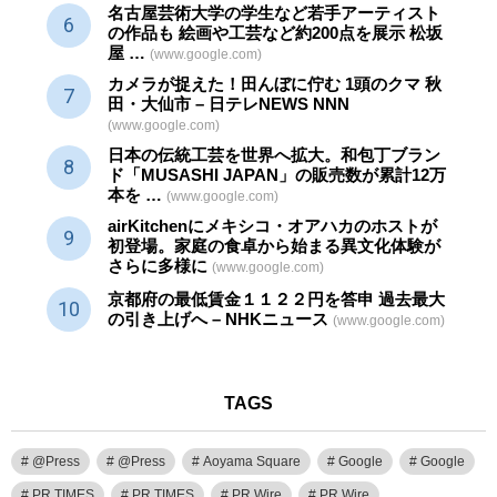
名古屋芸術大学の学生など若手アーティスト
の作品も 絵画や
工芸
など約200点を展示 松坂
屋 …
(www.google.com)
カメラが捉えた！田んぼに佇む 1頭のクマ 秋
田・大仙市 – 日テレNEWS NNN
(www.google.com)
日本の伝統
工芸
を世界へ拡大。和包丁ブラン
ド「MUSASHI JAPAN」の販売数が累計12万
本を …
(www.google.com)
airKitchenにメキシコ・オアハカのホストが
初登場。家庭の食卓から始まる異文化体験が
さらに多様に
(www.google.com)
京都府の最低賃金１１２２円を答申 過去最大
の引き上げへ – NHKニュース
(www.google.com)
TAGS
@Press
@Press
Aoyama Square
Google
Google
PR TIMES
PR TIMES
PR Wire
PR Wire