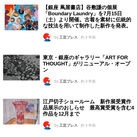
【銀座 蔦屋書店】谷敷謙の個展
「Boundary Laundry」を7月15日
（土）より開催。古着を素材に伝統的
な技法を用いて制作した新作を発表。
by
工芸プレス
約 3 年前
東京・銀座のギャラリー「ART FOR
THOUGHT」がリニューアル・オープ
ン
by
工芸プレス
約 3 年前
江戸切子ショールーム 新作展受賞作
品展示のおしらせ 最高賞受賞を含む4
作品を12月まで
by
工芸プレス
約 3 年前