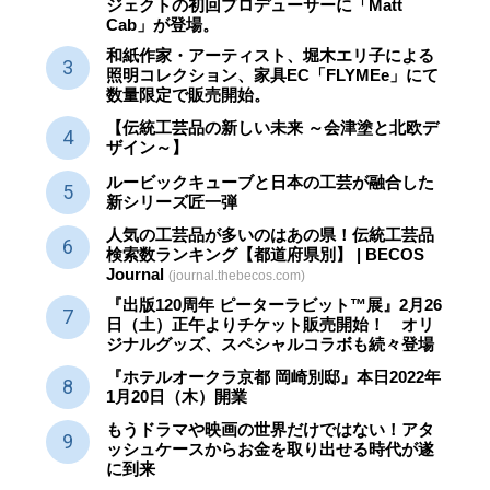
ジェクトの初回プロデューサーに「Matt
Cab」が登場。
和紙作家・アーティスト、堀木エリ子による
照明コレクション、家具EC「FLYMEe」にて
数量限定で販売開始。
【伝統工芸品の新しい未来 ～会津塗と北欧デ
ザイン～】
ルービックキューブと日本の工芸が融合した
新シリーズ匠一弾
人気の工芸品が多いのはあの県！伝統工芸品
検索数ランキング【都道府県別】 | BECOS
Journal
(journal.thebecos.com)
『出版120周年 ピーターラビット™展』2月26
日（土）正午よりチケット販売開始！ オリ
ジナルグッズ、スペシャルコラボも続々登場
『ホテルオークラ京都 岡崎別邸』本日2022年
1月20日（木）開業
もうドラマや映画の世界だけではない！アタ
ッシュケースからお金を取り出せる時代が遂
に到来