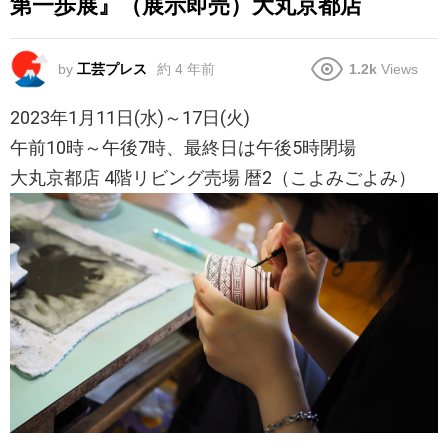
第一歩展』（展示即売）大丸京都店
by
工芸プレス
約 4 年前
1.2k
Views
2023年1月11日(水)～17日(火)
午前10時～午後7時、最終日は午後5時閉場
大丸京都店 4階リビング売場 暦2（こよみごよみ）