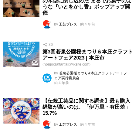
の木型に閉じ込めた まるでお菓子のよ
うな『いとをかし香』ポップアップ開
催
by
工芸プレス
約 4 年前
36
第3回若泉公園桜まつり＆本庄クラフト
アートフェア2023 | 本庄市
(honjocraftartfair.wixsite.com)
by
若泉公園桜まつり&本庄クラフトアートフ
ェア実行委員会
約 4 年前
【伝統工芸品に関する調査】最も購入
経験が高いのは、「伊万里・有田焼」
15.7%
by
工芸プレス
約 4 年前