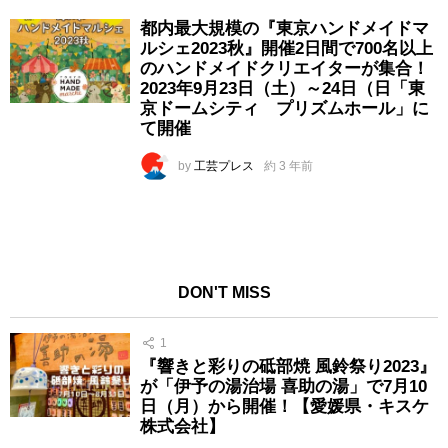
都内最大規模の『東京ハンドメイドマ
ルシェ2023秋』開催2日間で700名以上
のハンドメイドクリエイターが集合！
2023年9月23日（土）～24日（日「東
京ドームシティ プリズムホール」に
て開催
by
工芸プレス
約 3 年前
DON'T MISS
1
『響きと彩りの砥部焼 風鈴祭り2023』
が「伊予の湯治場 喜助の湯」で7月10
日（月）から開催！【愛媛県・キスケ
株式会社】