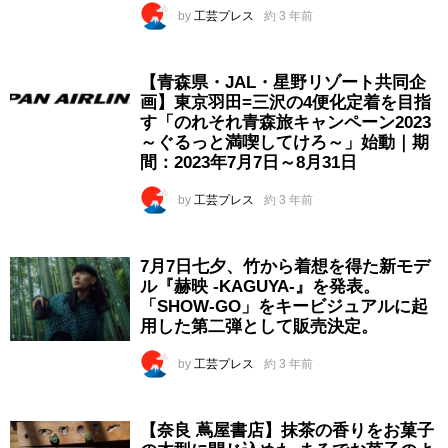
by
工芸プレス
約 3 年前
【青森県・JAL・星野リゾート共同企
画】東京羽田=三沢の4便化定着を目指
す「のれそれ青森旅キャンペーン2023
～ぐるっと満喫してけろ～」始動｜期
間：2023年7月7日～8月31日
by
工芸プレス
約 3 年前
7月7日七夕、竹から着想を得た新モデ
ル『赫映 -KAGUYA-』を発表。
「SHOW-GO」をキービジュアルに起
用した第二弾として販売決定。
by
工芸プレス
約 3 年前
【奈良 蔦屋書店】抹茶の香りをお菓子