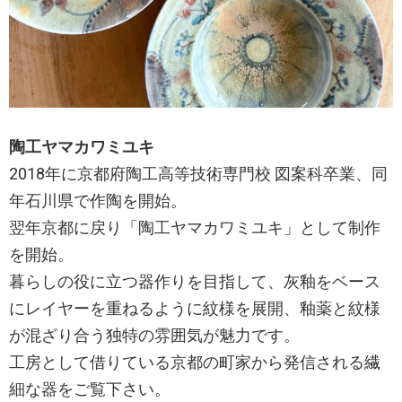
陶工ヤマカワミユキ
2018年に京都府陶工高等技術専門校 図案科卒業、同
年石川県で作陶を開始。
翌年京都に戻り「陶工ヤマカワミユキ」として制作
を開始。
暮らしの役に立つ器作りを目指して、灰釉をベース
にレイヤーを重ねるように紋様を展開、釉薬と紋様
が混ざり合う独特の雰囲気が魅力です。
工房として借りている京都の町家から発信される繊
細な器をご覧下さい。