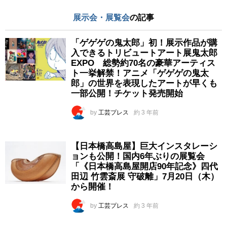
展示会・展覧会
の記事
「ゲゲゲの鬼太郎」初！展示作品が購
入できるトリビュートアート展鬼太郎
EXPO 総勢約70名の豪華アーティス
ト一挙解禁！アニメ「ゲゲゲの鬼太
郎」の世界を表現したアートが早くも
一部公開！チケット発売開始
by
工芸プレス
約 3 年前
【日本橋高島屋】巨大インスタレーシ
ョンも公開！国内6年ぶりの展覧会
「《日本橋高島屋開店90年記念》四代
田辺 竹雲斎展 守破離」7月20日（木）
から開催！
by
工芸プレス
約 3 年前