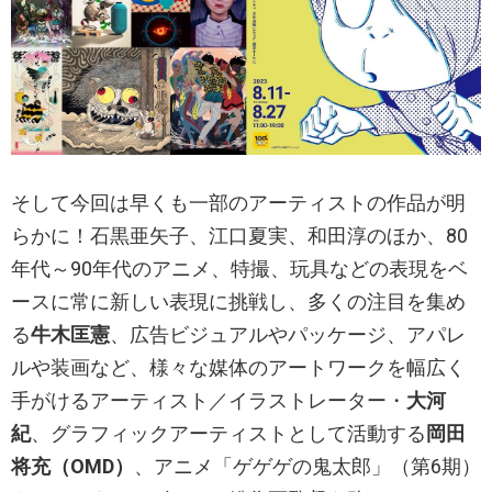
そして今回は早くも一部のアーティストの作品が明
らかに！石黒亜矢子、江口夏実、和田淳のほか、80
年代～90年代のアニメ、特撮、玩具などの表現をベ
ースに常に新しい表現に挑戦し、多くの注目を集め
る
牛木匡憲
、広告ビジュアルやパッケージ、アパレ
ルや装画など、様々な媒体のアートワークを幅広く
手がけるアーティスト／イラストレーター・
大河
紀
、グラフィックアーティストとして活動する
岡田
将充（OMD）
、アニメ「ゲゲゲの鬼太郎」（第6期）