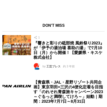
DON'T MISS
1
『響きと彩りの砥部焼 風鈴祭り2023』
が「伊予の湯治場 喜助の湯」で7月10
日（月）から開催！【愛媛県・キスケ
株式会社】
by
工芸プレス
約 3 年前
【青森県・JAL・星野リゾート共同企
画】東京羽田=三沢の4便化定着を目指
す「のれそれ青森旅キャンペーン2023
～ぐるっと満喫してけろ～」始動｜期
間：2023年7月7日～8月31日