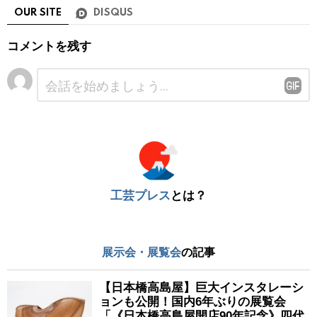
OUR SITE
DISQUS
コメントを残す
コ
メ
ン
ト
※
工芸プレス
とは？
展示会・展覧会
の記事
【日本橋高島屋】巨大インスタレーシ
ョンも公開！国内6年ぶりの展覧会
「《日本橋高島屋開店90年記念》四代