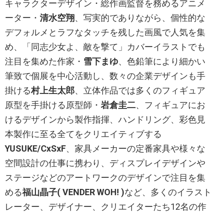
キャラクターデザイン・総作画監督を務めるアニメ
ーター・
清水空翔
、写実的でありながら、個性的な
デフォルメとラフなタッチを残した画風で人気を集
め、「同志少女よ、敵を撃て」カバーイラストでも
注目を集めた作家・
雪下まゆ
、色鉛筆により細かい
筆致で個展を中心活動し、数々の企業デザインも手
掛ける
村上生太郎
、立体作品では多くのフィギュア
原型を手掛ける原型師・
岩倉圭二
、フィギュアにお
けるデザインから製作指揮、ハンドリング、彩色見
本製作に至る全てをクリエイティブする
YUSUKE/CxSxF
、家具メーカーの定番家具や様々な
空間設計の仕事に携わり、ディスプレイデザインや
ステージなどのアートワークのデザインで注目を集
める
福山晶子( VENDER WOH! )
など、多くのイラスト
レーター、デザイナー、クリエイターたち12名の作