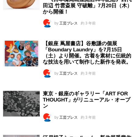
田辺 竹雲斎展 守破離」7月20日（木）
から開催！
by
工芸プレス
約 3 年前
【銀座 蔦屋書店】谷敷謙の個展
「Boundary Laundry」を7月15日
（土）より開催。古着を素材に伝統的
な技法を用いて制作した新作を発表。
by
工芸プレス
約 3 年前
東京・銀座のギャラリー「ART FOR
THOUGHT」がリニューアル・オープ
ン
by
工芸プレス
約 3 年前