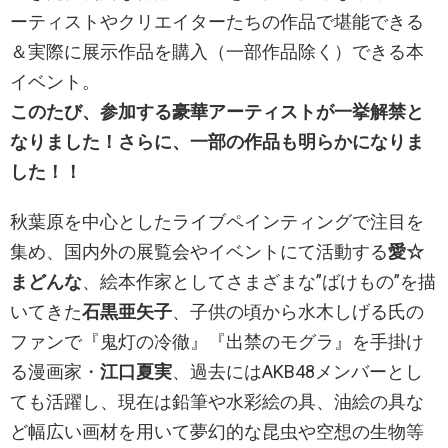
ーティストやクリエイターたちの作品で堪能できる
＆実際に展示作品を購入（一部作品除く）できる本
イベント。
このたび、参加する豪華アーティストが一挙解禁と
なりました！さらに、一部の作品も明らかになりま
した！！
秋葉原を中心としたライブペインティングで注目を
集め、国内外の展覧会やイベントにて活動する
愛☆
まどんな
、絵本作家としてさまざまな”ばけもの”を描
いてきた
石黒亜矢子
、子供の頃から水木しげる氏の
ファンで『鬼灯の冷徹』『出禁のモグラ』を手掛け
る漫画家・
江口夏実
、過去にはAKB48メンバーとし
ても活躍し、現在は鉛筆や水彩絵の具、油絵の具な
ど幅広い画材を用いて夢幻的な昆虫や空想の生物等