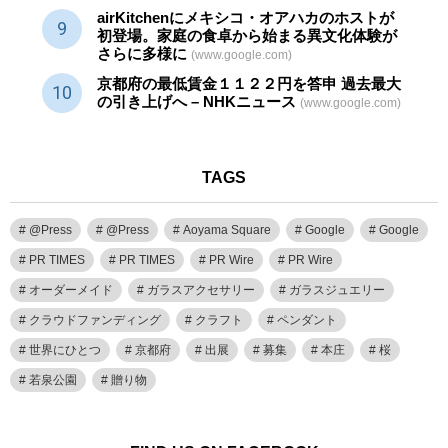
airKitchenにメキシコ・オアハカのホストが
初登場。家庭の食卓から始まる異文化体験が
さらに多様に
(www.google.com)
京都府の最低賃金１１２２円を答申 過去最大
の引き上げへ – NHKニュース
(www.google.com)
TAGS
@Press
@Press
Aoyama Square
Google
Google
PR TIMES
PR TIMES
PR Wire
PR Wire
オーダーメイド
ガラスアクセサリー
ガラスジュエリー
クラウドファンディング
クラフト
ペンダント
世界にひとつ
京都府
出展
募集
本庄
桜
若泉公園
贈り物