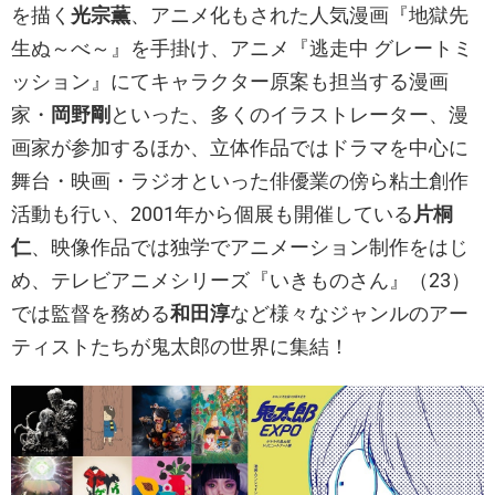
を描く
光宗薫
、アニメ化もされた人気漫画『地獄先
生ぬ～べ～』を手掛け、アニメ『逃走中 グレートミ
ッション』にてキャラクター原案も担当する漫画
家・
岡野剛
といった、多くのイラストレーター、漫
画家が参加するほか、立体作品ではドラマを中心に
舞台・映画・ラジオといった俳優業の傍ら粘土創作
活動も行い、2001年から個展も開催している
片桐
仁
、映像作品では独学でアニメーション制作をはじ
め、テレビアニメシリーズ『いきものさん』（23）
では監督を務める
和田淳
など様々なジャンルのアー
ティストたちが鬼太郎の世界に集結！