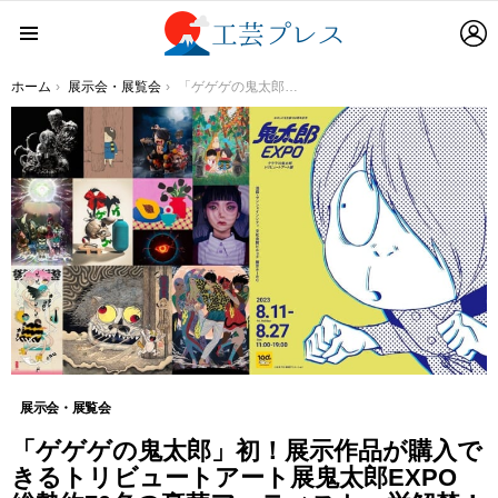
L
Menu
You are here:
ホーム
展示会・展覧会
「ゲゲゲの鬼太郎」初！展示作品が購入できるトリビュートアート展鬼太郎EXPO 総勢約70名の豪華アーティスト一挙解禁！アニメ「ゲゲゲの鬼太郎」の世界を表現したアートが早くも一部公開！チケット発売開始
展示会・展覧会
「ゲゲゲの鬼太郎」初！展示作品が購入で
きるトリビュートアート展鬼太郎EXPO