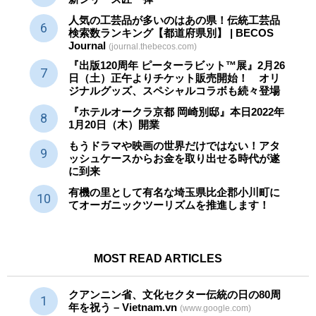
人気の工芸品が多いのはあの県！伝統工芸品
検索数ランキング【都道府県別】 | BECOS
Journal
(journal.thebecos.com)
『出版120周年 ピーターラビット™展』2月26
日（土）正午よりチケット販売開始！ オリ
ジナルグッズ、スペシャルコラボも続々登場
『ホテルオークラ京都 岡崎別邸』本日2022年
1月20日（木）開業
もうドラマや映画の世界だけではない！アタ
ッシュケースからお金を取り出せる時代が遂
に到来
有機の里として有名な埼玉県比企郡小川町に
てオーガニックツーリズムを推進します！
MOST READ ARTICLES
クアンニン省、文化セクター
伝統
の日の80周
年を祝う – Vietnam.vn
(www.google.com)