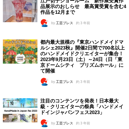
江戸切子ショールーム 新作展受賞作
品展示のおしらせ 最高賞受賞を含む4
作品を12月まで
by
工芸プレス
約 3 年前
都内最大規模の『東京ハンドメイドマ
ルシェ2023秋』開催2日間で700名以上
のハンドメイドクリエイターが集合！
2023年9月23日（土）～24日（日「東
京ドームシティ プリズムホール」に
て開催
by
工芸プレス
約 3 年前
注目のコンテンツを発表！日本最大
級・クリエイターの祭典「ハンドメイ
ドインジャパンフェス2023」
by
工芸プレス
約 3 年前