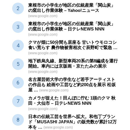
東根市の小学生が地区の
伝統産業
「関山炭」
の窯出し作業体験 – Yahoo!ニュース
(www.google.com)
東根市の小学生が地区の
伝統産業
「関山炭」
の窯出し作業体験 – 日テレNEWS NNN
(www.google.com)
クマが畑に50分間も居座る 甘いトウモロコシ
食い荒らす 農作物被害相次ぐ辰野町で緊急 …
(www.google.com)
地下鉄烏丸線、新型車両20系の第8編成を運行
開始。車内には京版画・京たたみの展示
(www.google.com)
名古屋芸術大学の学生など若手アーティスト
の作品も 絵画や
工芸
など約200点を展示 松坂
屋 …
(www.google.com)
カメラが捉えた！田んぼに佇む 1頭のクマ 秋
田・大仙市 – 日テレNEWS NNN
(www.google.com)
日本の伝統
工芸
を世界へ拡大。和包丁ブラン
ド「MUSASHI JAPAN」の販売数が累計12万
本を …
(www.google.com)