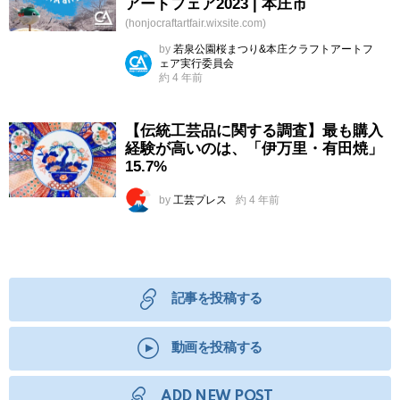
アートフェア2023 | 本庄市
(honjocraftartfair.wixsite.com)
by
若泉公園桜まつり&本庄クラフトアートフ
ェア実行委員会
約 4 年前
【伝統工芸品に関する調査】最も購入
経験が高いのは、「伊万里・有田焼」
15.7%
by
工芸プレス
約 4 年前
記事を投稿する
動画を投稿する
ADD NEW POST