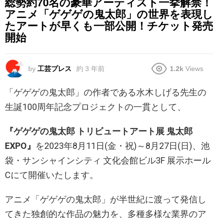
総勢約70名の豪華アーティスト一挙解禁！
アニメ「ゲゲゲの鬼太郎」の世界を表現し
たアートが早くも一部公開！チケット発売
開始
by
工芸プレス
約 3 年前
1.2k
Views
「ゲゲゲの鬼太郎」の作者である水木しげる先生の
生誕100周年記念プロジェクトの一貫として、
『ゲゲゲの鬼太郎 トリビュートアート展 鬼太郎
EXPO』
を2023年8月11日(金・祝)～8月27日(日)、池
袋・サンシャインシティ 文化会館ビル3F 展示ホール
Cにて開催いたします。
アニメ「ゲゲゲの鬼太郎」が半世紀に渡って発信し
てきた独創的な作品の魅力を、多種多様な業界のア