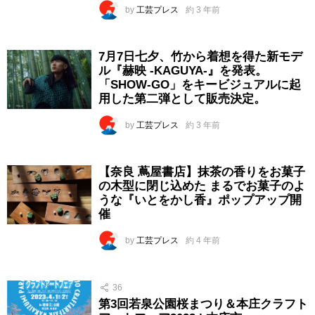
by
工芸プレス
約 3 年前
7月7日七夕、竹から着想を得た新モデ
ル『赫映 -KAGUYA-』を発表。
「SHOW-GO」をキービジュアルに起
用した第二弾として販売決定。
by
工芸プレス
約 3 年前
【奈良 蔦屋書店】抹茶の香りをお菓子
の木型に閉じ込めた まるでお菓子のよ
うな『いとをかし香』ポップアップ開
催
by
工芸プレス
約 4 年前
36
第3回若泉公園桜まつり＆本庄クラフト