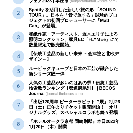
フェア2023 | 本庄市
(honjocraftartfair.wixsite.com)
Spotify を活用した新しい旅の形 「SOUND
TOUR」。日本を「音で旅する」試験的プロ
ジェクトの初回プロデューサーに「Matt
Cab」が登場。
和紙作家・アーティスト、堀木エリ子による
照明コレクション、家具EC「FLYMEe」にて
数量限定で販売開始。
【伝統工芸品の新しい未来 ～会津塗と北欧デ
ザイン～】
ルービックキューブと日本の工芸が融合した
新シリーズ匠一弾
人気の工芸品が多いのはあの県！伝統工芸品
検索数ランキング【都道府県別】 | BECOS
Journal
(journal.thebecos.com)
『出版120周年 ピーターラビット™展』2月26
日（土）正午よりチケット販売開始！ オリ
ジナルグッズ、スペシャルコラボも続々登場
『ホテルオークラ京都 岡崎別邸』本日2022年
1月20日（木）開業