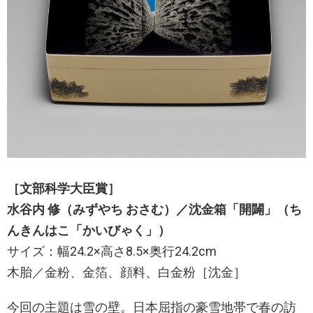
［文部科学大臣賞］
水谷内 修（みずやち おさむ）／沈金箱「開闢」（ち
んきんはこ「かいびゃく」）
サイズ：幅24.2×高さ8.5×奥行24.2cm
木胎／金粉、金箔、顔料、白金粉［沈金］
今回の主題は雪の壁。日本屈指の豪雪地帯で春の訪