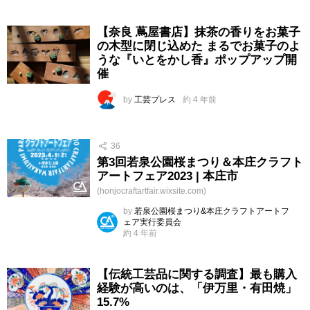
【奈良 蔦屋書店】抹茶の香りをお菓子
の木型に閉じ込めた まるでお菓子のよ
うな『いとをかし香』ポップアップ開
催
by
工芸プレス
約 4 年前
36
第3回若泉公園桜まつり＆本庄クラフト
アートフェア2023 | 本庄市
(honjocraftartfair.wixsite.com)
by
若泉公園桜まつり&本庄クラフトアートフ
ェア実行委員会
約 4 年前
【伝統工芸品に関する調査】最も購入
経験が高いのは、「伊万里・有田焼」
15.7%