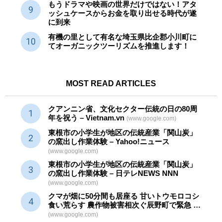
もうドラマや映画の世界だけではない！アタ
ッシュケースからお金を取り出せる時代が遂
に到来
有機の里として有名な埼玉県比企郡小川町に
てオーガニックツーリズムを推進します！
MOST READ ARTICLES
クアンニン省、文化セクター
伝統
の日の80周
年を祝う – Vietnam.vn
(www.google.com)
東根市の小学生が地区の
伝統産業
「関山炭」
の窯出し作業体験 – Yahoo!ニュース
(www.google.com)
東根市の小学生が地区の
伝統産業
「関山炭」
の窯出し作業体験 – 日テレNEWS NNN
(www.google.com)
クマが畑に50分間も居座る 甘いトウモロコシ
食い荒らす 農作物被害相次ぐ辰野町で緊急 …
(www.google.com)