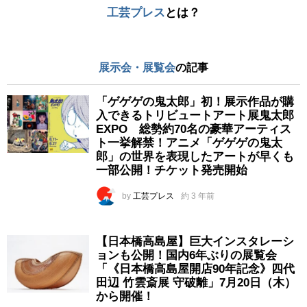
工芸プレス
とは？
展示会・展覧会
の記事
「ゲゲゲの鬼太郎」初！展示作品が購
入できるトリビュートアート展鬼太郎
EXPO 総勢約70名の豪華アーティス
ト一挙解禁！アニメ「ゲゲゲの鬼太
郎」の世界を表現したアートが早くも
一部公開！チケット発売開始
by
工芸プレス
約 3 年前
【日本橋高島屋】巨大インスタレーシ
ョンも公開！国内6年ぶりの展覧会
「《日本橋高島屋開店90年記念》四代
田辺 竹雲斎展 守破離」7月20日（木）
から開催！