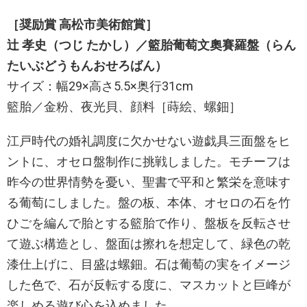
［奨励賞 高松市美術館賞］
辻 孝史（つじ たかし）／籃胎葡萄文奧賽羅盤（らん
たいぶどうもんおせろばん）
サイズ：幅29×高さ5.5×奥行31cm
籃胎／金粉、夜光貝、顔料［蒔絵、螺鈿］
江戸時代の婚礼調度に欠かせない遊戯具三面盤をヒ
ントに、オセロ盤制作に挑戦しました。モチーフは
昨今の世界情勢を憂い、聖書で平和と繁栄を意味す
る葡萄にしました。盤の板、本体、オセロの石を竹
ひごを編んで胎とする籃胎で作り、盤板を反転させ
て遊ぶ構造とし、盤面は擦れを想定して、緑色の乾
漆仕上げに、目盛は螺鈿。石は葡萄の実をイメージ
した色で、石が反転する度に、マスカットと巨峰が
楽しめる遊び心を込めました。