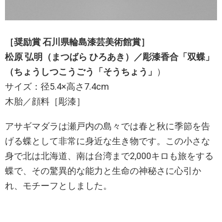
［奨励賞 石川県輪島漆芸美術館賞］
松原 弘明（まつばら ひろあき）／彫漆香合「双蝶」
（ちょうしつこうごう「そうちょう」
）
サイズ：径5.4×高さ7.4cm
木胎／顔料［彫漆］
アサギマダラは瀬戸内の島々では春と秋に季節を告
げる蝶として非常に身近な生き物です。この小さな
身で北は北海道、南は台湾まで2,000キロも旅をする
蝶で、その驚異的な能力と生命の神秘さに心引か
れ、モチーフとしました。