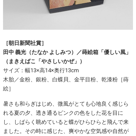
［朝日新聞社賞］
田中 義光（たなか よしみつ）／蒔絵箱「優しい風」
（まきえばこ「やさしいかぜ」）
サイズ：幅13×高14×奥行13cm
木胎／金粉、銀粉、白蝶貝、金平目粉、乾漆粉［蒔
絵］
暑さも和らぎはじめ、微風がとても心地良く感じら
れる夏の夕、透き通るピンクの色をした花を目に
し、しばらく眺めていると蝶がひらひらと飛んで来
ました。その時に感じた、爽やかな空気感や自然が