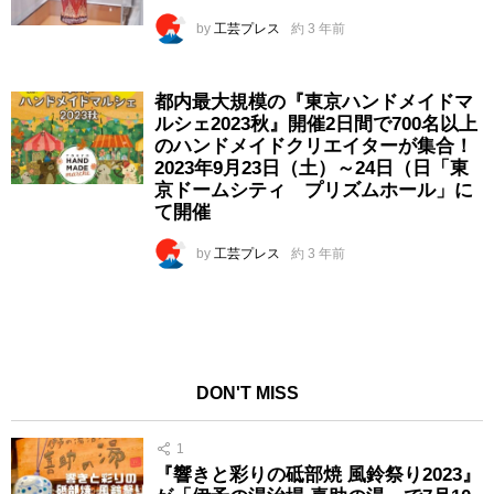
by
工芸プレス
約 3 年前
都内最大規模の『東京ハンドメイドマ
ルシェ2023秋』開催2日間で700名以上
のハンドメイドクリエイターが集合！
2023年9月23日（土）～24日（日「東
京ドームシティ プリズムホール」に
て開催
by
工芸プレス
約 3 年前
DON'T MISS
1
『響きと彩りの砥部焼 風鈴祭り2023』