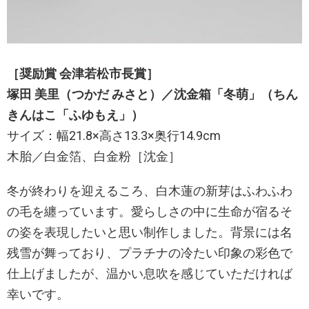
［奨励賞 会津若松市長賞］
塚田 美里（つかだ みさと）／沈金箱「冬萌」（ちん
きんはこ「ふゆもえ」）
サイズ：幅21.8×高さ13.3×奥行14.9cm
木胎／白金箔、白金粉［沈金］
冬が終わりを迎えるころ、白木蓮の新芽はふわふわ
の毛を纏っています。愛らしさの中に生命が宿るそ
の姿を表現したいと思い制作しました。背景には名
残雪が舞っており、プラチナの冷たい印象の彩色で
仕上げましたが、温かい息吹を感じていただければ
幸いです。