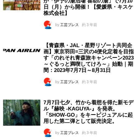
が「伊予の湯治場 喜助の湯」で7月10
日（月）から開催！【愛媛県・キスケ
株式会社】
by
工芸プレス
約 3 年前
【青森県・JAL・星野リゾート共同企
画】東京羽田=三沢の4便化定着を目指
す「のれそれ青森旅キャンペーン2023
～ぐるっと満喫してけろ～」始動｜期
間：2023年7月7日～8月31日
by
工芸プレス
約 3 年前
7月7日七夕、竹から着想を得た新モデ
ル『赫映 -KAGUYA-』を発表。
「SHOW-GO」をキービジュアルに起
用した第二弾として販売決定。
by
工芸プレス
約 3 年前