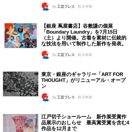
by
工芸プレス
約 3 年前
【銀座 蔦屋書店】谷敷謙の個展
「Boundary Laundry」を7月15日
（土）より開催。古着を素材に伝統的
な技法を用いて制作した新作を発表。
by
工芸プレス
約 3 年前
東京・銀座のギャラリー「ART FOR
THOUGHT」がリニューアル・オープ
ン
by
工芸プレス
約 3 年前
江戸切子ショールーム 新作展受賞作
品展示のおしらせ 最高賞受賞を含む4
作品を12月まで