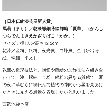
［日本伝統漆芸展新人賞］
馬莉（まり）／乾漆螺鈿蒔絵飾箱「夏華」（かんし
つらでんまきえかざりばこ「かか」）
サイズ：径17.5×高さ12.5cm
乾漆／金粉、銀粉、夜光貝、白蝶貝、金［研出蒔
絵、螺鈿、平文］
乾漆の造形技法と、螺鈿や蒔絵の加飾技法を組み合
わせて、漆、螺鈿、金粉、銀粉の異なる質感で、夏
の夜に草むらに寝転んで植物の隙間から星を見あげ
たときに見える風景を表現したいと思いました。
西武池袋本店