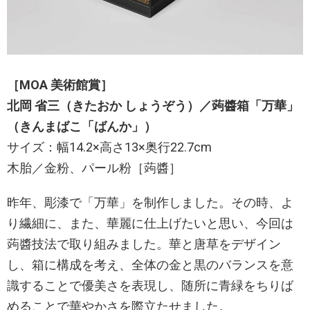
［MOA 美術館賞］
北岡 省三（きたおか しょうぞう）／蒟醬箱「万華」
（きんまばこ「ばんか」）
サイズ：幅14.2×高さ13×奥行22.7cm
木胎／金粉、パール粉［蒟醬］
昨年、彫漆で「万華」を制作しました。その時、よ
り繊細に、また、華麗に仕上げたいと思い、今回は
蒟醬技法で取り組みました。華と唐草をデザイン
し、箱に構成を考え、全体の金と黒のバランスを意
識することで優美さを表現し、随所に青緑をちりば
めることで華やかさを際立たせました。