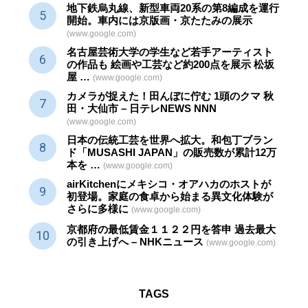
地下鉄烏丸線、新型車両20系の第8編成を運行
開始。車内には京版画・京たたみの展示
(www.google.com)
名古屋芸術大学の学生など若手アーティスト
の作品も 絵画や
工芸
など約200点を展示 松坂
屋 …
(www.google.com)
カメラが捉えた！田んぼに佇む 1頭のクマ 秋
田・大仙市 – 日テレNEWS NNN
(www.google.com)
日本の伝統
工芸
を世界へ拡大。和包丁ブラン
ド「MUSASHI JAPAN」の販売数が累計12万
本を …
(www.google.com)
airKitchenにメキシコ・オアハカのホストが
初登場。家庭の食卓から始まる異文化体験が
さらに多様に
(www.google.com)
京都府の最低賃金１１２２円を答申 過去最大
の引き上げへ – NHKニュース
(www.google.com)
TAGS