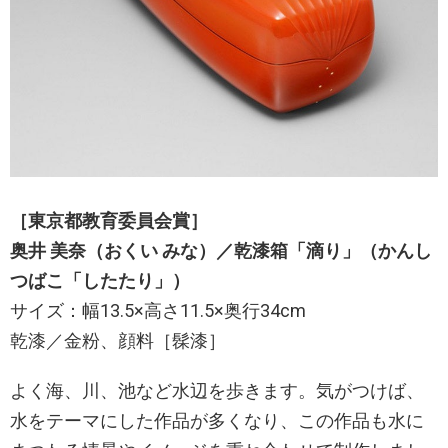
［東京都教育委員会賞］
奥井 美奈（おくい みな）／乾漆箱「滴り」（かんし
つばこ「したたり」）
サイズ：幅13.5×高さ11.5×奥行34cm
乾漆／金粉、顔料［髹漆］
よく海、川、池など水辺を歩きます。気がつけば、
水をテーマにした作品が多くなり、この作品も水に