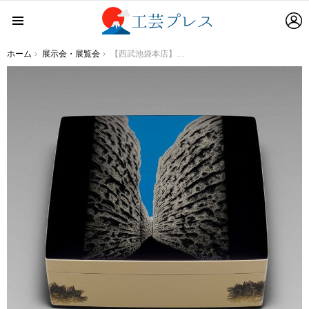
L
Menu
You are here:
ホーム
展示会・展覧会
【西武池袋本店】第40回 日本伝統漆芸展