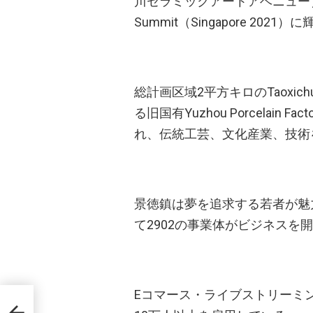
川セラミックアートアベニュー）
Summit（Singapore 202
総計画区域2平方キロのTaoxichua
る旧国有Yuzhou Porcelai
れ、伝統工芸、文化産業、技術
景徳鎮は夢を追求する若者が魅力
て2902の事業体がビジネスを
Eコマース・ライブストリーミン
大学
・図