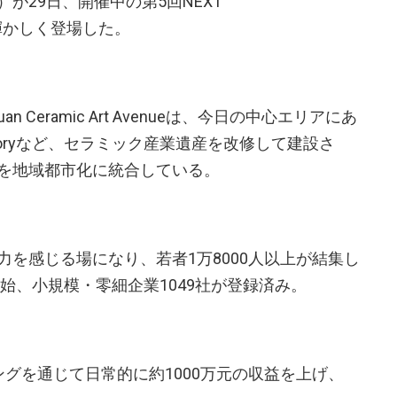
が29日、開催中の第5回NEXT
1）に輝かしく登場した。
n Ceramic Art Avenueは、今日の中心エリアにあ
n Factoryなど、セラミック産業遺産を改修して建設さ
を地域都市化に統合している。
を感じる場になり、若者1万8000人以上が結集し
開始、小規模・零細企業1049社が登録済み。
グを通じて日常的に約1000万元の収益を上げ、