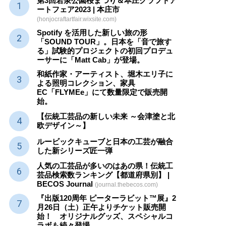
第3回若泉公園桜まつり＆本庄クラフトア
ートフェア2023 | 本庄市
(honjocraftartfair.wixsite.com)
Spotify を活用した新しい旅の形
「SOUND TOUR」。日本を「音で旅す
る」試験的プロジェクトの初回プロデュ
ーサーに「Matt Cab」が登場。
和紙作家・アーティスト、堀木エリ子に
よる照明コレクション、家具
EC「FLYMEe」にて数量限定で販売開
始。
【伝統工芸品の新しい未来 ～会津塗と北
欧デザイン～】
ルービックキューブと日本の工芸が融合
した新シリーズ匠一弾
人気の工芸品が多いのはあの県！伝統工
芸品検索数ランキング【都道府県別】 |
BECOS Journal
(journal.thebecos.com)
『出版120周年 ピーターラビット™展』2
月26日（土）正午よりチケット販売開
始！ オリジナルグッズ、スペシャルコ
ラボも続々登場