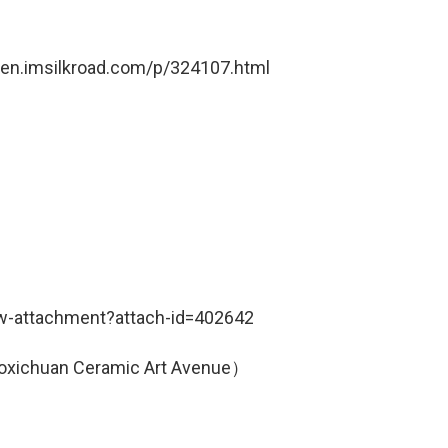
silkroad.com/p/324107.html
iew-attachment?attach-id=402642
an Ceramic Art Avenue）