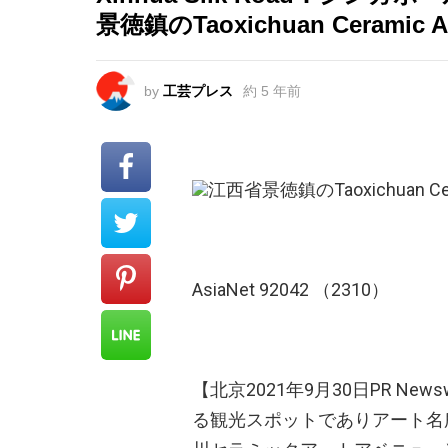
景徳鎮のTaoxichuan Ceramic Ar
by
工芸プレス
約 5 年前
江西省景徳鎮のTaoxichuan Cera
AsiaNet 92042 （2310）
【北京2021年9月30日PR N
る観光スポットでありアート名所でもあるT