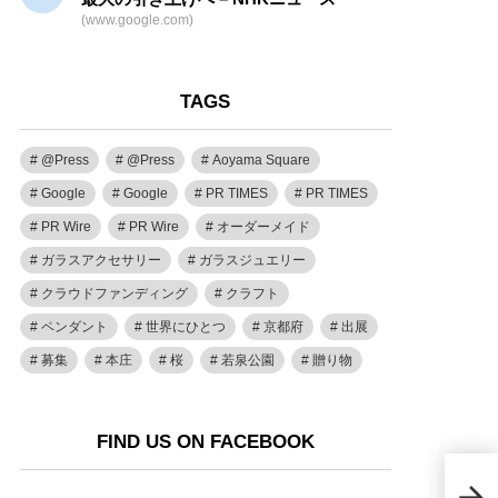
(www.google.com)
TAGS
@Press
@Press
Aoyama Square
Google
Google
PR TIMES
PR TIMES
PR Wire
PR Wire
オーダーメイド
ガラスアクセサリー
ガラスジュエリー
クラウドファンディング
クラフト
ペンダント
世界にひとつ
京都府
出展
募集
本庄
桜
若泉公園
贈り物
FIND US ON FACEBOOK
20
CA