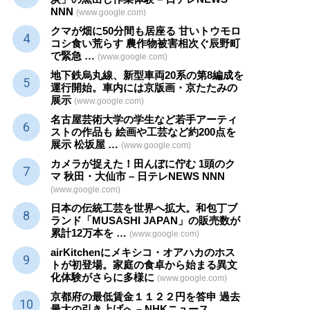
NNN
(www.google.com)
クマが畑に50分間も居座る 甘いトウモロ
コシ食い荒らす 農作物被害相次ぐ辰野町
で緊急 …
(www.google.com)
地下鉄烏丸線、新型車両20系の第8編成を
運行開始。車内には京版画・京たたみの
展示
(www.google.com)
名古屋芸術大学の学生など若手アーティ
ストの作品も 絵画や
工芸
など約200点を
展示 松坂屋 …
(www.google.com)
カメラが捉えた！田んぼに佇む 1頭のク
マ 秋田・大仙市 – 日テレNEWS NNN
(www.google.com)
日本の伝統
工芸
を世界へ拡大。和包丁ブ
ランド「MUSASHI JAPAN」の販売数が
累計12万本を …
(www.google.com)
airKitchenにメキシコ・オアハカのホス
トが初登場。家庭の食卓から始まる異文
化体験がさらに多様に
(www.google.com)
京都府の最低賃金１１２２円を答申 過去
最大の引き上げへ – NHKニュース