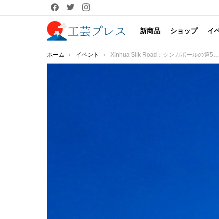
facebook
twitter
instagram
新商品
ショップ
イ
You are here:
ホーム
イベント
Xinhua Silk Road：シンガポールの第5回NEXT Summitできらめく景徳鎮のTaoxichuan Ceramic Art Avenue