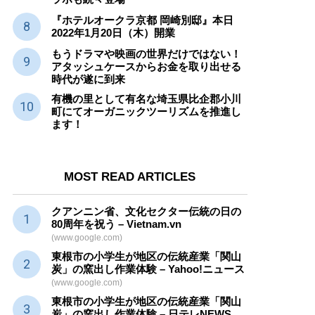
『ホテルオークラ京都 岡崎別邸』本日
2022年1月20日（木）開業
もうドラマや映画の世界だけではない！
アタッシュケースからお金を取り出せる
時代が遂に到来
有機の里として有名な埼玉県比企郡小川
町にてオーガニックツーリズムを推進し
ます！
MOST READ ARTICLES
クアンニン省、文化セクター
伝統
の日の
80周年を祝う – Vietnam.vn
(www.google.com)
東根市の小学生が地区の
伝統産業
「関山
炭」の窯出し作業体験 – Yahoo!ニュース
(www.google.com)
東根市の小学生が地区の
伝統産業
「関山
炭」の窯出し作業体験 – 日テレNEWS