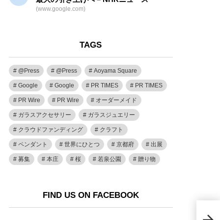
(www.google.com)
TAGS
@Press
@Press
Aoyama Square
Google
Google
PR TIMES
PR TIMES
PR Wire
PR Wire
オーダーメイド
ガラスアクセサリー
ガラスジュエリー
クラウドファンディング
クラフト
ペンダント
世界にひとつ
京都府
出展
募集
本庄
桜
若泉公園
贈り物
FIND US ON FACEBOOK
ハン