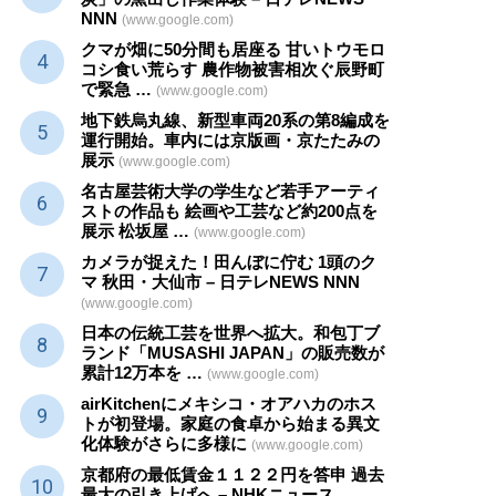
NNN
(www.google.com)
クマが畑に50分間も居座る 甘いトウモロ
コシ食い荒らす 農作物被害相次ぐ辰野町
で緊急 …
(www.google.com)
地下鉄烏丸線、新型車両20系の第8編成を
運行開始。車内には京版画・京たたみの
展示
(www.google.com)
名古屋芸術大学の学生など若手アーティ
ストの作品も 絵画や
工芸
など約200点を
展示 松坂屋 …
(www.google.com)
カメラが捉えた！田んぼに佇む 1頭のク
マ 秋田・大仙市 – 日テレNEWS NNN
(www.google.com)
日本の伝統
工芸
を世界へ拡大。和包丁ブ
ランド「MUSASHI JAPAN」の販売数が
累計12万本を …
(www.google.com)
airKitchenにメキシコ・オアハカのホス
トが初登場。家庭の食卓から始まる異文
化体験がさらに多様に
(www.google.com)
京都府の最低賃金１１２２円を答申 過去
最大の引き上げへ – NHKニュース