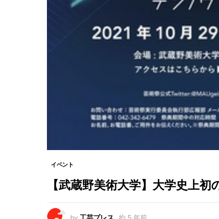
イベント
【武蔵野美術大学】大学史上初
by
工芸プレス
約 5 年前