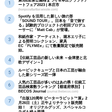
第3回若泉公園桜まつり＆本庄クラフトア
ートフェア2023 | 本庄市
(honjocraftartfair.wixsite.com)
Spotify を活用した新しい旅の形
「SOUND TOUR」。日本を「音で旅す
る」試験的プロジェクトの初回プロデュ
ーサーに「Matt Cab」が登場。
和紙作家・アーティスト、堀木エリ子に
よる照明コレクション、家具
EC「FLYMEe」にて数量限定で販売開
始。
【伝統工芸品の新しい未来 ～会津塗と北
欧デザイン～】
ルービックキューブと日本の工芸が融合
した新シリーズ匠一弾
人気の工芸品が多いのはあの県！伝統工
芸品検索数ランキング【都道府県別】 |
BECOS Journal
(journal.thebecos.com)
『出版120周年 ピーターラビット™展』2
月26日（土）正午よりチケット販売開
始！ オリジナルグッズ、スペシャルコ
ラボも続々登場