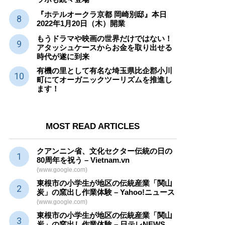
『ホテルオークラ京都 岡崎別邸』本日
2022年1月20日（木）開業
もうドラマや映画の世界だけではない！
アタッシュケースからお金を取り出せる
時代が遂に到来
有機の里として有名な埼玉県比企郡小川
町にてオーガニックツーリズムを推進し
ます！
MOST READ ARTICLES
クアンニン省、文化セクター
伝統
の日の
80周年を祝う – Vietnam.vn
(www.google.com)
東根市の小学生が地区の
伝統産業
「関山
炭」の窯出し作業体験 – Yahoo!ニュース
(www.google.com)
東根市の小学生が地区の
伝統産業
「関山
炭」の窯出し作業体験 – 日テレNEWS