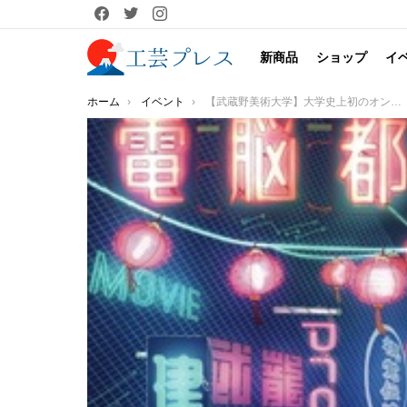
facebook
twitter
instagram
新商品
ショップ
イ
You are here:
ホーム
イベント
【武蔵野美術大学】大学史上初のオンライン芸術祭