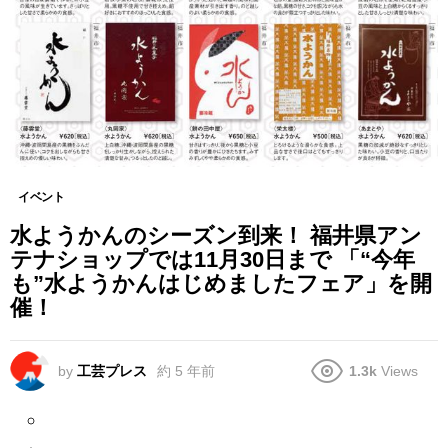
イベント
水ようかんのシーズン到来！ 福井県アン
テナショップでは11月30日まで 「“今年
も”水ようかんはじめましたフェア」を開
催！
by
工芸プレス
約 5 年前
1.3k
Views