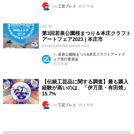
by
工芸プレス
約 4 年前
36
第3回若泉公園桜まつり＆本庄クラフト
アートフェア2023 | 本庄市
(honjocraftartfair.wixsite.com)
by
若泉公園桜まつり&本庄クラフトアートフ
ェア実行委員会
約 4 年前
【伝統工芸品に関する調査】最も購入
経験が高いのは、「伊万里・有田焼」
15.7%
by
工芸プレス
約 4 年前