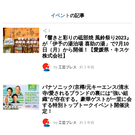
イベント
の記事
1
『響きと彩りの砥部焼 風鈴祭り2023』
が「伊予の湯治場 喜助の湯」で7月10
日（月）から開催！【愛媛県・キスケ
株式会社】
by
工芸プレス
約 3 年前
パナソニック/京樽/元キーエンス/清水
寺/愛されるブランドの裏には"強い組
織"が存在する。豪華ゲストが一堂に会
する特別トップトークイベント開催決
定！
by
工芸プレス
約 3 年前