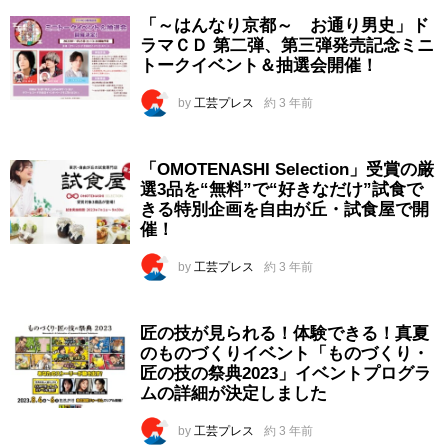
「～はんなり京都～ お通り男史」ド
ラマＣＤ 第二弾、第三弾発売記念ミニ
トークイベント＆抽選会開催！
by
工芸プレス
約 3 年前
「OMOTENASHI Selection」受賞の厳
選3品を“無料”で“好きなだけ”試食で
きる特別企画を自由が丘・試食屋で開
催！
by
工芸プレス
約 3 年前
匠の技が見られる！体験できる！真夏
のものづくりイベント「ものづくり・
匠の技の祭典2023」イベントプログラ
ムの詳細が決定しました
by
工芸プレス
約 3 年前