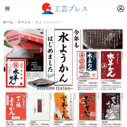
L
Menu
You are here:
ホーム
イベント
水ようかんのシーズン到来！ 福井県アンテナショップでは11月30日まで 「“今年も”水ようかんはじめましたフェア」を開催！