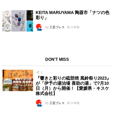
KEITA MARUYAMA 陶器市「ナツの色
彩り」
by
工芸プレス
約 3 年前
DON'T MISS
1
『響きと彩りの砥部焼 風鈴祭り2023』
が「伊予の湯治場 喜助の湯」で7月10
日（月）から開催！【愛媛県・キスケ
株式会社】
by
工芸プレス
約 3 年前