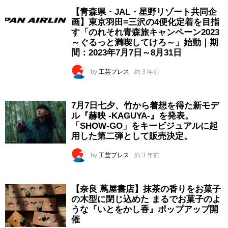
【青森県・JAL・星野リゾート共同企
画】東京羽田=三沢の4便化定着を目指
す「のれそれ青森旅キャンペーン2023
～ぐるっと満喫してけろ～」始動｜期
間：2023年7月7日～8月31日
by
工芸プレス
約 3 年前
7月7日七夕、竹から着想を得た新モデ
ル『赫映 -KAGUYA-』を発表。
「SHOW-GO」をキービジュアルに起
用した第二弾として販売決定。
by
工芸プレス
約 3 年前
【奈良 蔦屋書店】抹茶の香りをお菓子
の木型に閉じ込めた まるでお菓子のよ
うな『いとをかし香』ポップアップ開
催