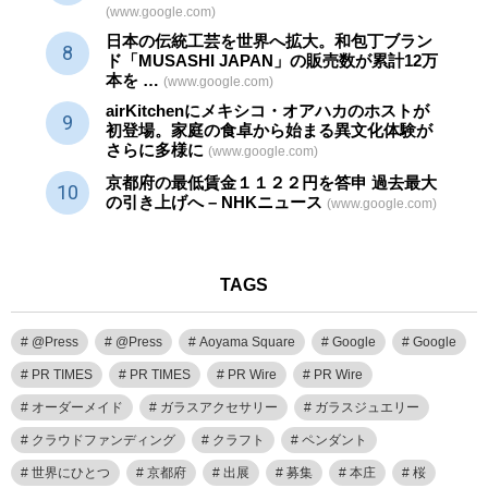
(www.google.com)
日本の伝統
工芸
を世界へ拡大。和包丁ブラン
ド「MUSASHI JAPAN」の販売数が累計12万
本を …
(www.google.com)
airKitchenにメキシコ・オアハカのホストが
初登場。家庭の食卓から始まる異文化体験が
さらに多様に
(www.google.com)
京都府の最低賃金１１２２円を答申 過去最大
の引き上げへ – NHKニュース
(www.google.com)
TAGS
@Press
@Press
Aoyama Square
Google
Google
PR TIMES
PR TIMES
PR Wire
PR Wire
オーダーメイド
ガラスアクセサリー
ガラスジュエリー
クラウドファンディング
クラフト
ペンダント
世界にひとつ
京都府
出展
募集
本庄
桜