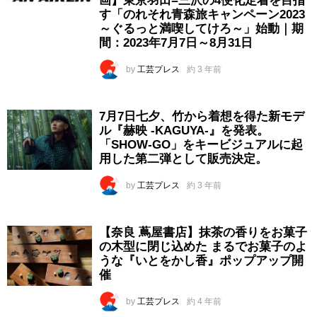
画】東京羽田=三沢の4便化定着を目指
す「のれそれ青森旅キャンペーン2023
～ぐるっと満喫してけろ～」始動｜期
間：2023年7月7日～8月31日
by
工芸プレス
約 3 年前
7月7日七夕、竹から着想を得た新モデ
ル『赫映 -KAGUYA-』を発表。
「SHOW-GO」をキービジュアルに起
用した第二弾として販売決定。
by
工芸プレス
約 3 年前
【奈良 蔦屋書店】抹茶の香りをお菓子
の木型に閉じ込めた まるでお菓子のよ
うな『いとをかし香』ポップアップ開
催
by
工芸プレス
約 4 年前