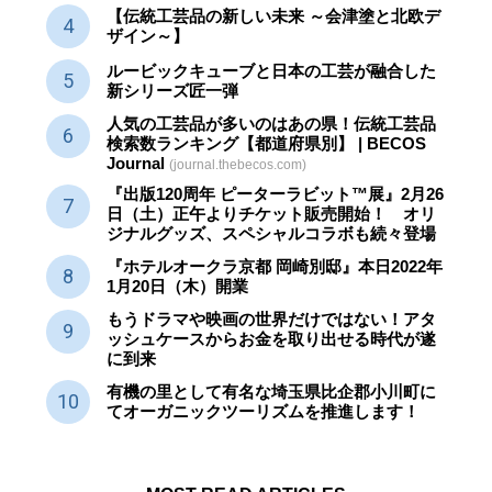
【伝統工芸品の新しい未来 ～会津塗と北欧デ
ザイン～】
ルービックキューブと日本の工芸が融合した
新シリーズ匠一弾
人気の工芸品が多いのはあの県！伝統工芸品
検索数ランキング【都道府県別】 | BECOS
Journal
(journal.thebecos.com)
『出版120周年 ピーターラビット™展』2月26
日（土）正午よりチケット販売開始！ オリ
ジナルグッズ、スペシャルコラボも続々登場
『ホテルオークラ京都 岡崎別邸』本日2022年
1月20日（木）開業
もうドラマや映画の世界だけではない！アタ
ッシュケースからお金を取り出せる時代が遂
に到来
有機の里として有名な埼玉県比企郡小川町に
てオーガニックツーリズムを推進します！