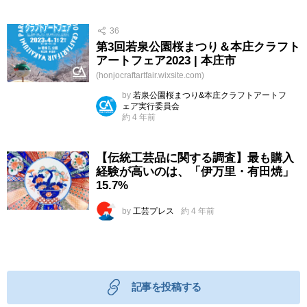
36
第3回若泉公園桜まつり＆本庄クラフト
アートフェア2023 | 本庄市
(honjocraftartfair.wixsite.com)
by
若泉公園桜まつり&本庄クラフトアートフ
ェア実行委員会
約 4 年前
【伝統工芸品に関する調査】最も購入
経験が高いのは、「伊万里・有田焼」
15.7%
by
工芸プレス
約 4 年前
記事を投稿する