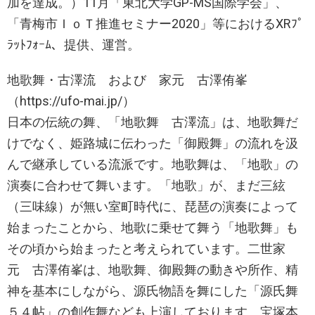
加を達成。）11月「東北大学GP-MS国際学会」、
「青梅市ＩｏＴ推進セミナー2020」等におけるXRﾌﾟ
ﾗｯﾄﾌｫｰﾑ、提供、運営。
地歌舞・古澤流 および 家元 古澤侑峯
（https://ufo-mai.jp/）
日本の伝統の舞、「地歌舞 古澤流」は、地歌舞だ
けでなく、姫路城に伝わった「御殿舞」の流れを汲
んで継承している流派です。地歌舞は、「地歌」の
演奏に合わせて舞います。「地歌」が、まだ三絃
（三味線）が無い室町時代に、琵琶の演奏によって
始まったことから、地歌に乗せて舞う「地歌舞」も
その頃から始まったと考えられています。二世家
元 古澤侑峯は、地歌舞、御殿舞の動きや所作、精
神を基本にしながら、源氏物語を舞にした「源氏舞
５４帖」の創作舞なども上演しております。宝塚本