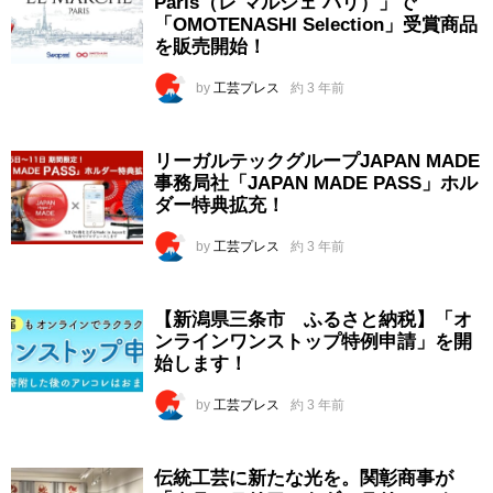
Paris（レ マルシェ パリ）」で
「OMOTENASHI Selection」受賞商品
を販売開始！
by
工芸プレス
約 3 年前
リーガルテックグループJAPAN MADE
事務局社「JAPAN MADE PASS」ホル
ダー特典拡充！
by
工芸プレス
約 3 年前
【新潟県三条市 ふるさと納税】「オ
ンラインワンストップ特例申請」を開
始します！
by
工芸プレス
約 3 年前
伝統工芸に新たな光を。関彰商事が