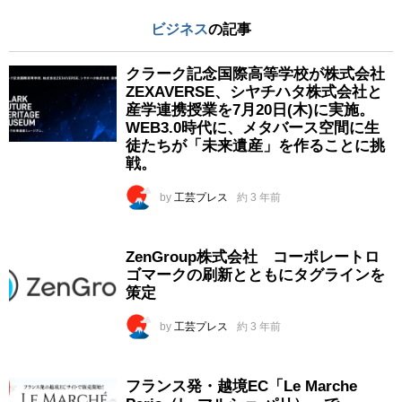
ビジネス
の記事
クラーク記念国際高等学校が株式会社
ZEXAVERSE、シヤチハタ株式会社と
産学連携授業を7月20日(木)に実施。
WEB3.0時代に、メタバース空間に生
徒たちが「未来遺産」を作ることに挑
戦。
by
工芸プレス
約 3 年前
ZenGroup株式会社 コーポレートロ
ゴマークの刷新とともにタグラインを
策定
by
工芸プレス
約 3 年前
フランス発・越境EC「Le Marche