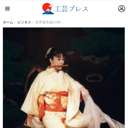
L
Menu
You are here:
ホーム
ビジネス
世界最先端のXR技術を駆使したXR姫路城を舞台に、日本の伝統芸能の真髄を紐解く。