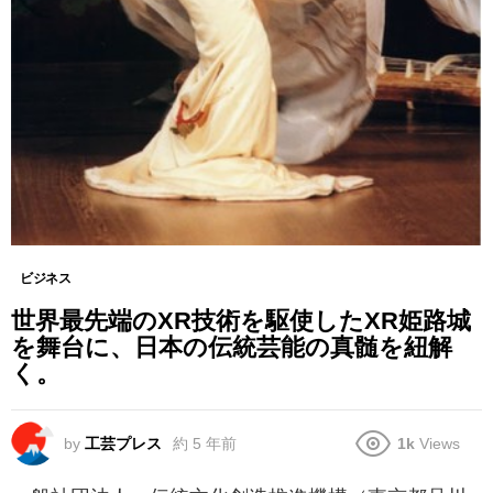
ビジネス
世界最先端のXR技術を駆使したXR姫路城
を舞台に、日本の伝統芸能の真髄を紐解
く。
by
工芸プレス
約 5 年前
1k
Views