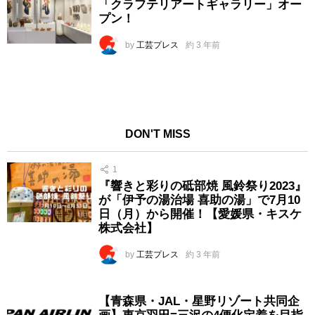
「クラフテリアートギャラリー」オー
プン！
by
工芸プレス
約 3 年前
DON'T MISS
1
『響きと彩りの砥部焼 風鈴祭り2023』
が「伊予の湯治場 喜助の湯」で7月10
日（月）から開催！【愛媛県・キスケ
株式会社】
by
工芸プレス
約 3 年前
【青森県・JAL・星野リゾート共同企