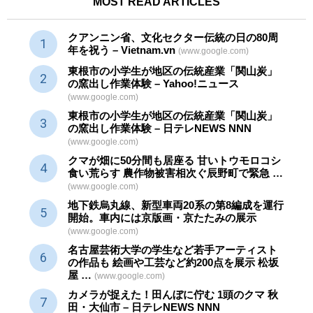
MOST READ ARTICLES
クアンニン省、文化セクター
伝統
の日の80周
年を祝う – Vietnam.vn
(www.google.com)
東根市の小学生が地区の
伝統産業
「関山炭」
の窯出し作業体験 – Yahoo!ニュース
(www.google.com)
東根市の小学生が地区の
伝統産業
「関山炭」
の窯出し作業体験 – 日テレNEWS NNN
(www.google.com)
クマが畑に50分間も居座る 甘いトウモロコシ
食い荒らす 農作物被害相次ぐ辰野町で緊急 …
(www.google.com)
地下鉄烏丸線、新型車両20系の第8編成を運行
開始。車内には京版画・京たたみの展示
(www.google.com)
名古屋芸術大学の学生など若手アーティスト
の作品も 絵画や
工芸
など約200点を展示 松坂
屋 …
(www.google.com)
カメラが捉えた！田んぼに佇む 1頭のクマ 秋
田・大仙市 – 日テレNEWS NNN