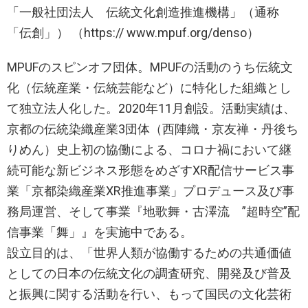
「一般社団法人 伝統文化創造推進機構」（通称
「伝創」） （https:// www.mpuf.org/denso）
MPUFのスピンオフ団体。MPUFの活動のうち伝統文
化（伝統産業・伝統芸能など）に特化した組織とし
て独立法人化した。2020年11月創設。活動実績は、
京都の伝統染織産業3団体（西陣織・京友禅・丹後ち
りめん）史上初の協働による、コロナ禍において継
続可能な新ビジネス形態をめざすXR配信サービス事
業「京都染織産業XR推進事業」プロデュース及び事
務局運営、そして事業『地歌舞・古澤流 ”超時空”配
信事業「舞」』を実施中である。
設立目的は、「世界人類が協働するための共通価値
としての日本の伝統文化の調査研究、開発及び普及
と振興に関する活動を行い、もって国民の文化芸術