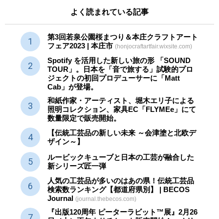
よく読まれている記事
第3回若泉公園桜まつり＆本庄クラフトアート
フェア2023 | 本庄市
(honjocraftartfair.wixsite.com)
Spotify を活用した新しい旅の形 「SOUND
TOUR」。日本を「音で旅する」試験的プロ
ジェクトの初回プロデューサーに「Matt
Cab」が登場。
和紙作家・アーティスト、堀木エリ子による
照明コレクション、家具EC「FLYMEe」にて
数量限定で販売開始。
【伝統工芸品の新しい未来 ～会津塗と北欧デ
ザイン～】
ルービックキューブと日本の工芸が融合した
新シリーズ匠一弾
人気の工芸品が多いのはあの県！伝統工芸品
検索数ランキング【都道府県別】 | BECOS
Journal
(journal.thebecos.com)
『出版120周年 ピーターラビット™展』2月26