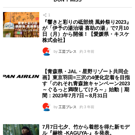
1
『響きと彩りの砥部焼 風鈴祭り2023』
が「伊予の湯治場 喜助の湯」で7月10
日（月）から開催！【愛媛県・キスケ
株式会社】
by
工芸プレス
約 3 年前
【青森県・JAL・星野リゾート共同企
画】東京羽田=三沢の4便化定着を目指
す「のれそれ青森旅キャンペーン2023
～ぐるっと満喫してけろ～」始動｜期
間：2023年7月7日～8月31日
by
工芸プレス
約 3 年前
7月7日七夕、竹から着想を得た新モデ
ル『赫映 -KAGUYA-』を発表。