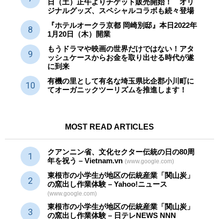
日（土）正午よりチケット販売開始！ オリ
ジナルグッズ、スペシャルコラボも続々登場
『ホテルオークラ京都 岡崎別邸』本日2022年
1月20日（木）開業
もうドラマや映画の世界だけではない！アタ
ッシュケースからお金を取り出せる時代が遂
に到来
有機の里として有名な埼玉県比企郡小川町に
てオーガニックツーリズムを推進します！
MOST READ ARTICLES
クアンニン省、文化セクター
伝統
の日の80周
年を祝う – Vietnam.vn
(www.google.com)
東根市の小学生が地区の
伝統産業
「関山炭」
の窯出し作業体験 – Yahoo!ニュース
(www.google.com)
東根市の小学生が地区の
伝統産業
「関山炭」
の窯出し作業体験 – 日テレNEWS NNN