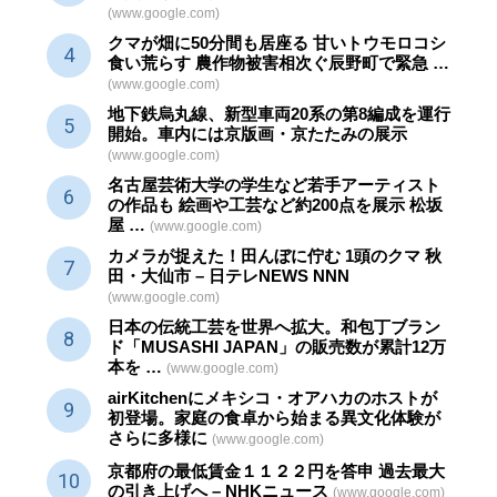
(www.google.com)
クマが畑に50分間も居座る 甘いトウモロコシ
食い荒らす 農作物被害相次ぐ辰野町で緊急 …
(www.google.com)
地下鉄烏丸線、新型車両20系の第8編成を運行
開始。車内には京版画・京たたみの展示
(www.google.com)
名古屋芸術大学の学生など若手アーティスト
の作品も 絵画や
工芸
など約200点を展示 松坂
屋 …
(www.google.com)
カメラが捉えた！田んぼに佇む 1頭のクマ 秋
田・大仙市 – 日テレNEWS NNN
(www.google.com)
日本の伝統
工芸
を世界へ拡大。和包丁ブラン
ド「MUSASHI JAPAN」の販売数が累計12万
本を …
(www.google.com)
airKitchenにメキシコ・オアハカのホストが
初登場。家庭の食卓から始まる異文化体験が
さらに多様に
(www.google.com)
京都府の最低賃金１１２２円を答申 過去最大
の引き上げへ – NHKニュース
(www.google.com)