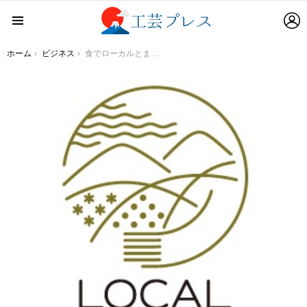
L
Menu
You are here:
ホーム
ビジネス
食でローカルとまちを結ぶプロジェクト始動！