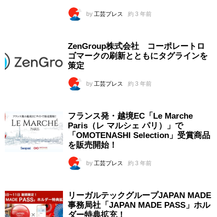
by
工芸プレス
約 3 年前
ZenGroup株式会社 コーポレートロ
ゴマークの刷新とともにタグラインを
策定
by
工芸プレス
約 3 年前
フランス発・越境EC「Le Marche
Paris（レ マルシェ パリ）」で
「OMOTENASHI Selection」受賞商品
を販売開始！
by
工芸プレス
約 3 年前
リーガルテックグループJAPAN MADE
事務局社「JAPAN MADE PASS」ホル
ダー特典拡充！