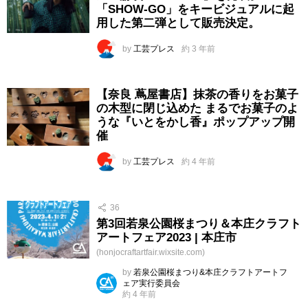
「SHOW-GO」をキービジュアルに起
用した第二弾として販売決定。
by
工芸プレス
約 3 年前
【奈良 蔦屋書店】抹茶の香りをお菓子
の木型に閉じ込めた まるでお菓子のよ
うな『いとをかし香』ポップアップ開
催
by
工芸プレス
約 4 年前
36
第3回若泉公園桜まつり＆本庄クラフト
アートフェア2023 | 本庄市
(honjocraftartfair.wixsite.com)
by
若泉公園桜まつり&本庄クラフトアートフ
ェア実行委員会
約 4 年前