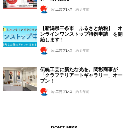
by
工芸プレス
約 3 年前
【新潟県三条市 ふるさと納税】「オ
ンラインワンストップ特例申請」を開
始します！
by
工芸プレス
約 3 年前
伝統工芸に新たな光を。関彰商事が
「クラフテリアートギャラリー」オー
プン！
by
工芸プレス
約 3 年前
DON'T MISS