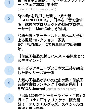
第3回若泉公園桜まつり＆本庄クラフトア
ートフェア2023 | 本庄市
(honjocraftartfair.wixsite.com)
Spotify を活用した新しい旅の形
「SOUND TOUR」。日本を「音で旅す
る」試験的プロジェクトの初回プロデュ
ーサーに「Matt Cab」が登場。
和紙作家・アーティスト、堀木エリ子に
よる照明コレクション、家具
EC「FLYMEe」にて数量限定で販売開
始。
【伝統工芸品の新しい未来 ～会津塗と北
欧デザイン～】
ルービックキューブと日本の工芸が融合
した新シリーズ匠一弾
人気の工芸品が多いのはあの県！伝統工
芸品検索数ランキング【都道府県別】 |
BECOS Journal
(journal.thebecos.com)
『出版120周年 ピーターラビット™展』2
月26日（土）正午よりチケット販売開
始！ オリジナルグッズ、スペシャルコ
ラボも続々登場