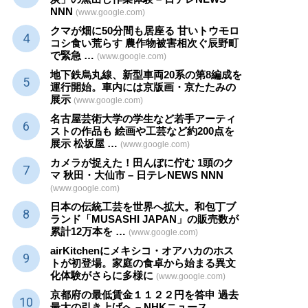
NNN
(www.google.com)
クマが畑に50分間も居座る 甘いトウモロ
コシ食い荒らす 農作物被害相次ぐ辰野町
で緊急 …
(www.google.com)
地下鉄烏丸線、新型車両20系の第8編成を
運行開始。車内には京版画・京たたみの
展示
(www.google.com)
名古屋芸術大学の学生など若手アーティ
ストの作品も 絵画や
工芸
など約200点を
展示 松坂屋 …
(www.google.com)
カメラが捉えた！田んぼに佇む 1頭のク
マ 秋田・大仙市 – 日テレNEWS NNN
(www.google.com)
日本の伝統
工芸
を世界へ拡大。和包丁ブ
ランド「MUSASHI JAPAN」の販売数が
累計12万本を …
(www.google.com)
airKitchenにメキシコ・オアハカのホス
トが初登場。家庭の食卓から始まる異文
化体験がさらに多様に
(www.google.com)
京都府の最低賃金１１２２円を答申 過去
最大の引き上げへ – NHKニュース