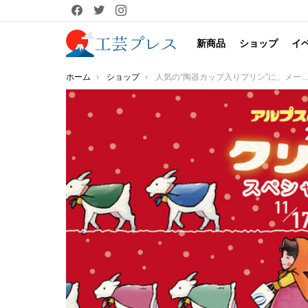
facebook
twitter
instagram
新商品
ショップ
イ
You are here:
ホーム
ショップ
人気の“陶器カップ入りプリン”に、メープル味が初登場！「アルプスの少女ハイジ 2021 クリスマススペシャルショップ」開催