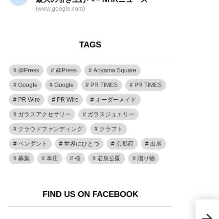
(www.google.com)
TAGS
@Press
@Press
Aoyama Square
Google
Google
PR TIMES
PR TIMES
PR Wire
PR Wire
オーダーメイド
ガラスアクセサリー
ガラスジュエリー
クラウドファンディング
クラフト
ペンダント
世界にひとつ
京都府
出展
募集
本庄
桜
若泉公園
贈り物
FIND US ON FACEBOOK
日本
クト