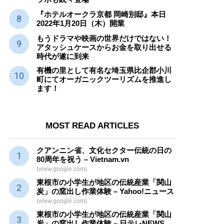
『ホテルオークラ京都 岡崎別邸』本日
2022年1月20日（木）開業
もうドラマや映画の世界だけではない！
アタッシュケースからお金を取り出せる
時代が遂に到来
有機の里として有名な埼玉県比企郡小川
町にてオーガニックツーリズムを推進し
ます！
MOST READ ARTICLES
クアンニン省、文化セクター
伝統
の日の
80周年を祝う – Vietnam.vn
(www.google.com)
東根市の小学生が地区の
伝統産業
「関山
炭」の窯出し作業体験 – Yahoo!ニュース
(www.google.com)
東根市の小学生が地区の
伝統産業
「関山
炭」の窯出し作業体験 – 日テレNEWS