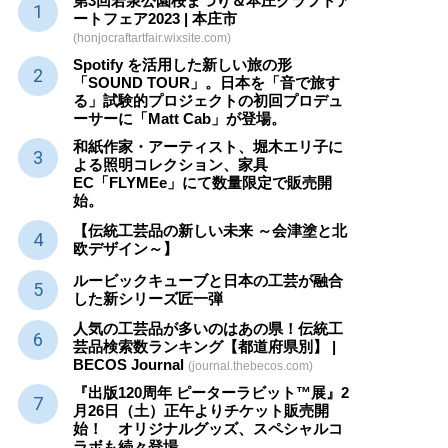
第3回若泉公園桜まつり＆本庄クラフトア
ートフェア2023 | 本庄市
(honjocraftartfair.wixsite.com)
Spotify を活用した新しい旅の形
「SOUND TOUR」。日本を「音で旅す
る」試験的プロジェクトの初回プロデュ
ーサーに「Matt Cab」が登場。
和紙作家・アーティスト、堀木エリ子に
よる照明コレクション、家具
EC「FLYMEe」にて数量限定で販売開
始。
【伝統工芸品の新しい未来 ～会津塗と北
欧デザイン～】
ルービックキューブと日本の工芸が融合
した新シリーズ匠一弾
人気の工芸品が多いのはあの県！伝統工
芸品検索数ランキング【都道府県別】 |
BECOS Journal
(journal.thebecos.com)
『出版120周年 ピーターラビット™展』2
月26日（土）正午よりチケット販売開
始！ オリジナルグッズ、スペシャルコ
ラボも続々登場