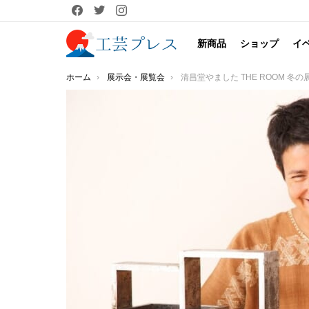
facebook
twitter
instagram
新商品
ショップ
イ
You are here:
ホーム
展示会・展覧会
清昌堂やました THE ROOM 冬の展覧会のご案内 メキシコ人アーティスト ヒメナ・アラルコン「御宿の海岸の