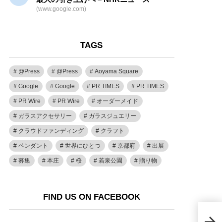
(www.google.com)
TAGS
@Press
@Press
Aoyama Square
Google
Google
PR TIMES
PR TIMES
PR Wire
PR Wire
オーダーメイド
ガラスアクセサリー
ガラスジュエリー
クラウドファンディング
クラフト
ペンダント
世界にひとつ
京都府
出展
募集
本庄
桜
若泉公園
贈り物
FIND US ON FACEBOOK
伝統
ド・