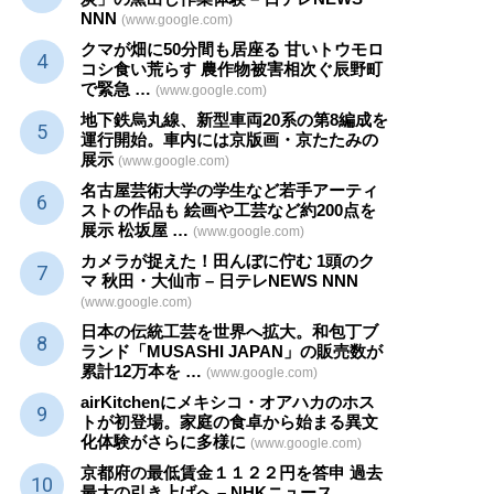
NNN
(www.google.com)
クマが畑に50分間も居座る 甘いトウモロ
コシ食い荒らす 農作物被害相次ぐ辰野町
で緊急 …
(www.google.com)
地下鉄烏丸線、新型車両20系の第8編成を
運行開始。車内には京版画・京たたみの
展示
(www.google.com)
名古屋芸術大学の学生など若手アーティ
ストの作品も 絵画や
工芸
など約200点を
展示 松坂屋 …
(www.google.com)
カメラが捉えた！田んぼに佇む 1頭のク
マ 秋田・大仙市 – 日テレNEWS NNN
(www.google.com)
日本の伝統
工芸
を世界へ拡大。和包丁ブ
ランド「MUSASHI JAPAN」の販売数が
累計12万本を …
(www.google.com)
airKitchenにメキシコ・オアハカのホス
トが初登場。家庭の食卓から始まる異文
化体験がさらに多様に
(www.google.com)
京都府の最低賃金１１２２円を答申 過去
最大の引き上げへ – NHKニュース