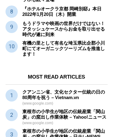
『ホテルオークラ京都 岡崎別邸』本日
2022年1月20日（木）開業
もうドラマや映画の世界だけではない！
アタッシュケースからお金を取り出せる
時代が遂に到来
有機の里として有名な埼玉県比企郡小川
町にてオーガニックツーリズムを推進し
ます！
MOST READ ARTICLES
クアンニン省、文化セクター
伝統
の日の
80周年を祝う – Vietnam.vn
(www.google.com)
東根市の小学生が地区の
伝統産業
「関山
炭」の窯出し作業体験 – Yahoo!ニュース
(www.google.com)
東根市の小学生が地区の
伝統産業
「関山
炭」の窯出し作業体験 – 日テレNEWS