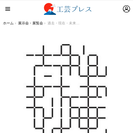
L
Menu
You are here:
ホーム
展示会・展覧会
過去・現在・未来が交差する、テキスタイルギャラリー「真妙庵」2022 年10月28日（金）オープン