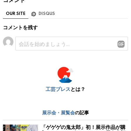
コメント
OUR SITE
DISQUS
コメントを残す
コ
メ
ン
ト
※
工芸プレス
とは？
展示会・展覧会
の記事
「ゲゲゲの鬼太郎」初！展示作品が購