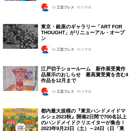
by
工芸プレス
約 3 年前
東京・銀座のギャラリー「ART FOR
THOUGHT」がリニューアル・オープ
ン
by
工芸プレス
約 3 年前
江戸切子ショールーム 新作展受賞作
品展示のおしらせ 最高賞受賞を含む4
作品を12月まで
by
工芸プレス
約 3 年前
都内最大規模の『東京ハンドメイドマ
ルシェ2023秋』開催2日間で700名以上
のハンドメイドクリエイターが集合！
2023年9月23日（土）～24日（日「東