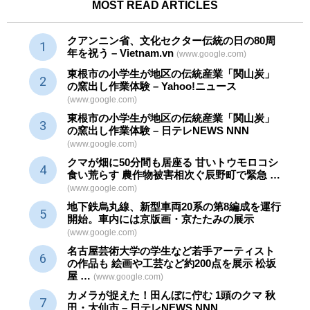
MOST READ ARTICLES
クアンニン省、文化セクター
伝統
の日の80周
年を祝う – Vietnam.vn
(www.google.com)
東根市の小学生が地区の
伝統産業
「関山炭」
の窯出し作業体験 – Yahoo!ニュース
(www.google.com)
東根市の小学生が地区の
伝統産業
「関山炭」
の窯出し作業体験 – 日テレNEWS NNN
(www.google.com)
クマが畑に50分間も居座る 甘いトウモロコシ
食い荒らす 農作物被害相次ぐ辰野町で緊急 …
(www.google.com)
地下鉄烏丸線、新型車両20系の第8編成を運行
開始。車内には京版画・京たたみの展示
(www.google.com)
名古屋芸術大学の学生など若手アーティスト
の作品も 絵画や
工芸
など約200点を展示 松坂
屋 …
(www.google.com)
カメラが捉えた！田んぼに佇む 1頭のクマ 秋
田・大仙市 – 日テレNEWS NNN