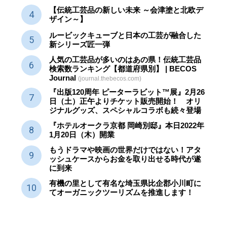
【伝統工芸品の新しい未来 ～会津塗と北欧デ
ザイン～】
ルービックキューブと日本の工芸が融合した
新シリーズ匠一弾
人気の工芸品が多いのはあの県！伝統工芸品
検索数ランキング【都道府県別】 | BECOS
Journal
(journal.thebecos.com)
『出版120周年 ピーターラビット™展』2月26
日（土）正午よりチケット販売開始！ オリ
ジナルグッズ、スペシャルコラボも続々登場
『ホテルオークラ京都 岡崎別邸』本日2022年
1月20日（木）開業
もうドラマや映画の世界だけではない！アタ
ッシュケースからお金を取り出せる時代が遂
に到来
有機の里として有名な埼玉県比企郡小川町に
てオーガニックツーリズムを推進します！