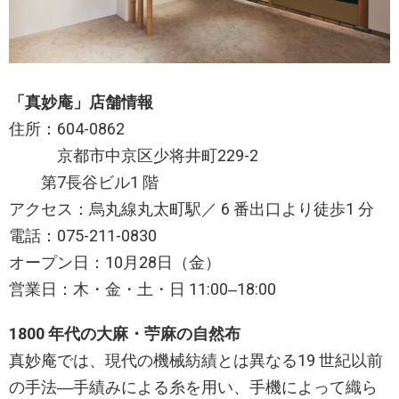
「真妙庵」店舗情報
住所：604-0862
京都市中京区少将井町229-2
第7長谷ビル1 階
アクセス：烏丸線丸太町駅／ 6 番出口より徒歩1 分
電話：075-211-0830
オープン日：10月28日（金）
営業日：木・金・土・日 11:00‒18:00
1800 年代の大麻・苧麻の自然布
真妙庵では、現代の機械紡績とは異なる19 世紀以前
の手法―手績みによる糸を用い、手機によって織ら