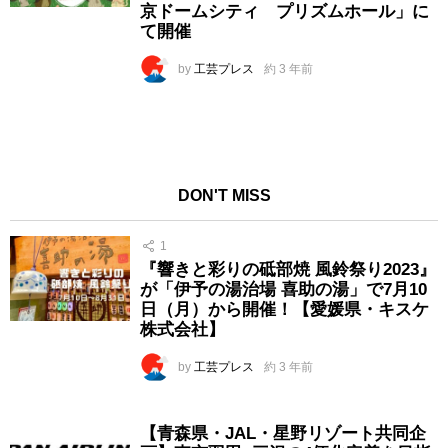
京ドームシティ プリズムホール」に
て開催
by
工芸プレス
約 3 年前
DON'T MISS
1
『響きと彩りの砥部焼 風鈴祭り2023』
が「伊予の湯治場 喜助の湯」で7月10
日（月）から開催！【愛媛県・キスケ
株式会社】
by
工芸プレス
約 3 年前
【青森県・JAL・星野リゾート共同企