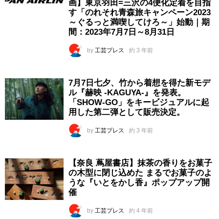
画】東京羽田=三沢の4便化定着を目指
す「のれそれ青森旅キャンペーン2023
～ぐるっと満喫してけろ～」始動｜期
間：2023年7月7日～8月31日
by
工芸プレス
約 3 年前
7月7日七夕、竹から着想を得た新モデ
ル『赫映 -KAGUYA-』を発表。
「SHOW-GO」をキービジュアルに起
用した第二弾として販売決定。
by
工芸プレス
約 3 年前
【奈良 蔦屋書店】抹茶の香りをお菓子
の木型に閉じ込めた まるでお菓子のよ
うな『いとをかし香』ポップアップ開
催
by
工芸プレス
約 4 年前