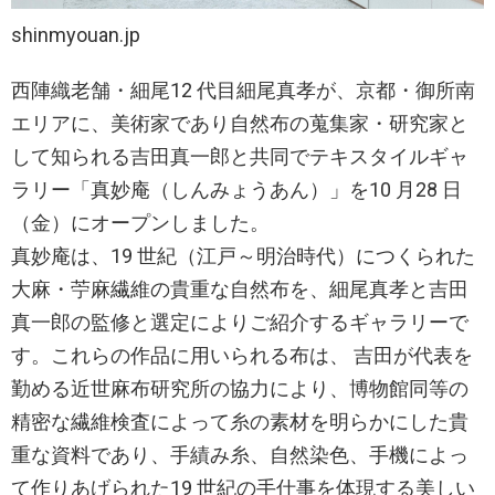
shinmyouan.jp
西陣織老舗・細尾12 代目細尾真孝が、京都・御所南
エリアに、美術家であり自然布の蒐集家・研究家と
して知られる吉田真一郎と共同でテキスタイルギャ
ラリー「真妙庵（しんみょうあん）」を10 月28 日
（金）にオープンしました。
真妙庵は、19 世紀（江戸～明治時代）につくられた
大麻・苧麻繊維の貴重な自然布を、細尾真孝と吉田
真一郎の監修と選定によりご紹介するギャラリーで
す。これらの作品に用いられる布は、 吉田が代表を
勤める近世麻布研究所の協力により、博物館同等の
精密な繊維検査によって糸の素材を明らかにした貴
重な資料であり、手績み糸、自然染色、手機によっ
て作りあげられた19 世紀の手仕事を体現する美しい