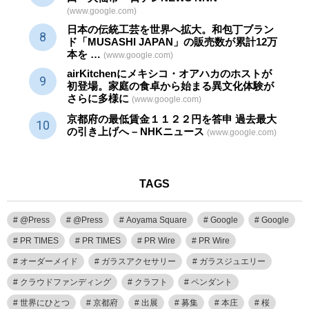
(www.google.com)
日本の伝統
工芸
を世界へ拡大。和包丁ブラン
ド「MUSASHI JAPAN」の販売数が累計12万
本を …
(www.google.com)
airKitchenにメキシコ・オアハカのホストが
初登場。家庭の食卓から始まる異文化体験が
さらに多様に
(www.google.com)
京都府の最低賃金１１２２円を答申 過去最大
の引き上げへ – NHKニュース
(www.google.com)
TAGS
@Press
@Press
Aoyama Square
Google
Google
PR TIMES
PR TIMES
PR Wire
PR Wire
オーダーメイド
ガラスアクセサリー
ガラスジュエリー
クラウドファンディング
クラフト
ペンダント
世界にひとつ
京都府
出展
募集
本庄
桜