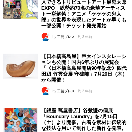
入できるトリビュートアート展鬼太郎
EXPO 総勢約70名の豪華アーティス
ト一挙解禁！アニメ「ゲゲゲの鬼太
郎」の世界を表現したアートが早くも
一部公開！チケット発売開始
by
工芸プレス
約 3 年前
【日本橋高島屋】巨大インスタレーシ
ョンも公開！国内6年ぶりの展覧会
「《日本橋高島屋開店90年記念》四代
田辺 竹雲斎展 守破離」7月20日（木）
から開催！
by
工芸プレス
約 3 年前
【銀座 蔦屋書店】谷敷謙の個展
「Boundary Laundry」を7月15日
（土）より開催。古着を素材に伝統的
な技法を用いて制作した新作を発表。