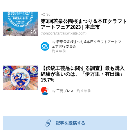
36
第3回若泉公園桜まつり＆本庄クラフト
アートフェア2023 | 本庄市
(honjocraftartfair.wixsite.com)
by
若泉公園桜まつり&本庄クラフトアートフ
ェア実行委員会
約 4 年前
【伝統工芸品に関する調査】最も購入
経験が高いのは、「伊万里・有田焼」
15.7%
by
工芸プレス
約 4 年前
記事を投稿する