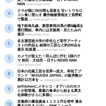
NNN
(www.google.com)
クマが畑に50分間も居座る 甘いトウモロ
コシ食い荒らす 農作物被害相次ぐ辰野町
で緊急 …
(www.google.com)
地下鉄烏丸線、新型車両20系の第8編成を
運行開始。車内には京版画・京たたみの
展示
(www.google.com)
名古屋芸術大学の学生など若手アーティ
ストの作品も 絵画や
工芸
など約200点を
展示 松坂屋 …
(www.google.com)
カメラが捉えた！田んぼに佇む 1頭のク
マ 秋田・大仙市 – 日テレNEWS NNN
(www.google.com)
日本の伝統
工芸
を世界へ拡大。和包丁ブ
ランド「MUSASHI JAPAN」の販売数が
累計12万本を …
(www.google.com)
airKitchenにメキシコ・オアハカのホス
トが初登場。家庭の食卓から始まる異文
化体験がさらに多様に
(www.google.com)
京都府の最低賃金１１２２円を答申 過去
最大の引き上げへ – NHKニュース