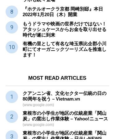
『ホテルオークラ京都 岡崎別邸』本日
2022年1月20日（木）開業
もうドラマや映画の世界だけではない！
アタッシュケースからお金を取り出せる
時代が遂に到来
有機の里として有名な埼玉県比企郡小川
町にてオーガニックツーリズムを推進し
ます！
MOST READ ARTICLES
クアンニン省、文化セクター
伝統
の日の
80周年を祝う – Vietnam.vn
(www.google.com)
東根市の小学生が地区の
伝統産業
「関山
炭」の窯出し作業体験 – Yahoo!ニュース
(www.google.com)
東根市の小学生が地区の
伝統産業
「関山
炭」の窯出し作業体験 – 日テレNEWS