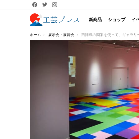
facebook
twitter
instagram
新商品
ショップ
イ
You are here:
ホーム
展示会・展覧会
西陣織の図案を使って、ギャラリー全体をデジタルアート空間へ！「MILESTONES－余