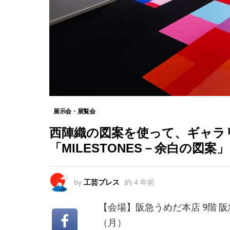
展示会・展覧会
西陣織の図案を使って、ギャラ
「MILESTONES－余白の図案」
by
工芸プレス
約 4 年前
【会場】阪急うめだ本店 9階 
（月）