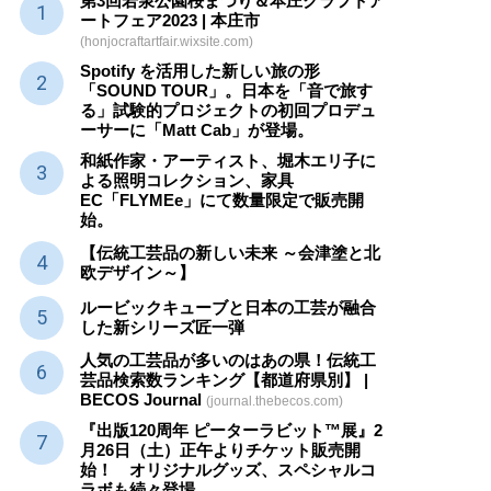
第3回若泉公園桜まつり＆本庄クラフトア
ートフェア2023 | 本庄市
(honjocraftartfair.wixsite.com)
Spotify を活用した新しい旅の形
「SOUND TOUR」。日本を「音で旅す
る」試験的プロジェクトの初回プロデュ
ーサーに「Matt Cab」が登場。
和紙作家・アーティスト、堀木エリ子に
よる照明コレクション、家具
EC「FLYMEe」にて数量限定で販売開
始。
【伝統工芸品の新しい未来 ～会津塗と北
欧デザイン～】
ルービックキューブと日本の工芸が融合
した新シリーズ匠一弾
人気の工芸品が多いのはあの県！伝統工
芸品検索数ランキング【都道府県別】 |
BECOS Journal
(journal.thebecos.com)
『出版120周年 ピーターラビット™展』2
月26日（土）正午よりチケット販売開
始！ オリジナルグッズ、スペシャルコ
ラボも続々登場