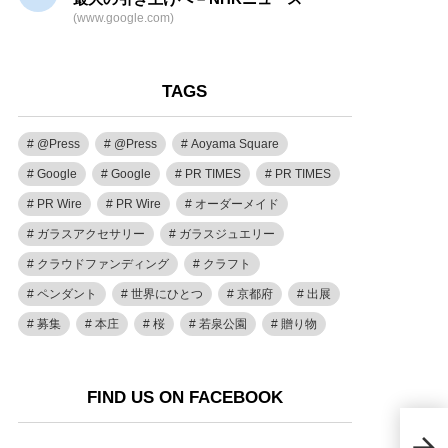
(www.google.com)
TAGS
@Press
@Press
Aoyama Square
Google
Google
PR TIMES
PR TIMES
PR Wire
PR Wire
オーダーメイド
ガラスアクセサリー
ガラスジュエリー
クラウドファンディング
クラフト
ペンダント
世界にひとつ
京都府
出展
募集
本庄
桜
若泉公園
贈り物
FIND US ON FACEBOOK
Wel
くる