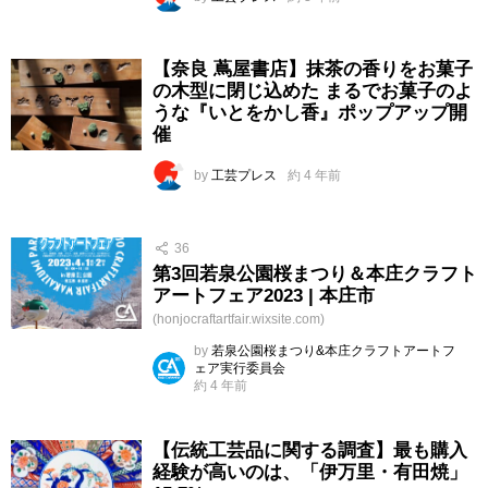
【奈良 蔦屋書店】抹茶の香りをお菓子
の木型に閉じ込めた まるでお菓子のよ
うな『いとをかし香』ポップアップ開
催
by
工芸プレス
約 4 年前
36
第3回若泉公園桜まつり＆本庄クラフト
アートフェア2023 | 本庄市
(honjocraftartfair.wixsite.com)
by
若泉公園桜まつり&本庄クラフトアートフ
ェア実行委員会
約 4 年前
【伝統工芸品に関する調査】最も購入
経験が高いのは、「伊万里・有田焼」