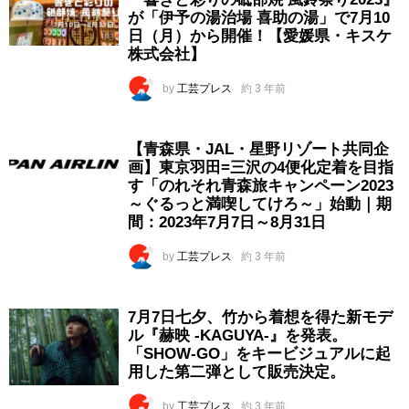
が「伊予の湯治場 喜助の湯」で7月10
日（月）から開催！【愛媛県・キスケ
株式会社】
by
工芸プレス
約 3 年前
【青森県・JAL・星野リゾート共同企
画】東京羽田=三沢の4便化定着を目指
す「のれそれ青森旅キャンペーン2023
～ぐるっと満喫してけろ～」始動｜期
間：2023年7月7日～8月31日
by
工芸プレス
約 3 年前
7月7日七夕、竹から着想を得た新モデ
ル『赫映 -KAGUYA-』を発表。
「SHOW-GO」をキービジュアルに起
用した第二弾として販売決定。
by
工芸プレス
約 3 年前