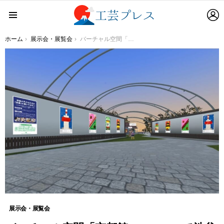
L
Menu
You are here:
ホーム
展示会・展覧会
バーチャル空間「京都館 PLUS X」で渋谷区の小学生のアート作品を展示
展示会・展覧会