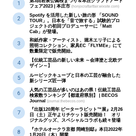
第3回若泉公園桜まつり＆本庄クラフトアート
フェア2023 | 本庄市
(honjocraftartfair.wixsite.com)
Spotify を活用した新しい旅の形 「SOUND
TOUR」。日本を「音で旅する」試験的プロ
ジェクトの初回プロデューサーに「Matt
Cab」が登場。
和紙作家・アーティスト、堀木エリ子による
照明コレクション、家具EC「FLYMEe」にて
数量限定で販売開始。
【伝統工芸品の新しい未来 ～会津塗と北欧デ
ザイン～】
ルービックキューブと日本の工芸が融合した
新シリーズ匠一弾
人気の工芸品が多いのはあの県！伝統工芸品
検索数ランキング【都道府県別】 | BECOS
Journal
(journal.thebecos.com)
『出版120周年 ピーターラビット™展』2月26
日（土）正午よりチケット販売開始！ オリ
ジナルグッズ、スペシャルコラボも続々登場
『ホテルオークラ京都 岡崎別邸』本日2022年
1月20日（木）開業