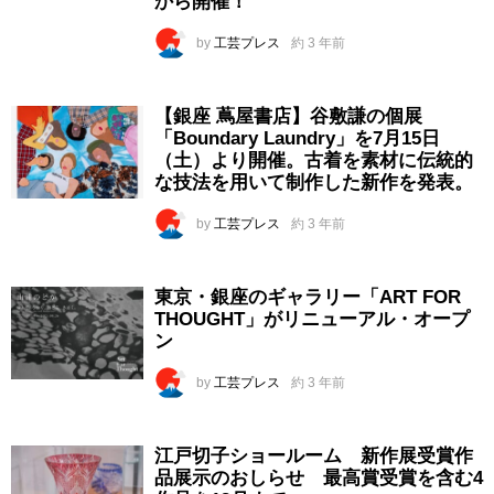
から開催！
by
工芸プレス
約 3 年前
【銀座 蔦屋書店】谷敷謙の個展
「Boundary Laundry」を7月15日
（土）より開催。古着を素材に伝統的
な技法を用いて制作した新作を発表。
by
工芸プレス
約 3 年前
東京・銀座のギャラリー「ART FOR
THOUGHT」がリニューアル・オープ
ン
by
工芸プレス
約 3 年前
江戸切子ショールーム 新作展受賞作
品展示のおしらせ 最高賞受賞を含む4