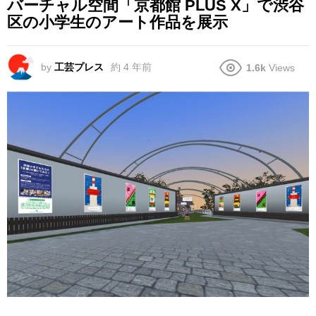
バーチャル空間「京都館 PLUS X」で渋谷
区の小学生のアート作品を展示
by
工芸プレス
約 4 年前
1.6k
Views