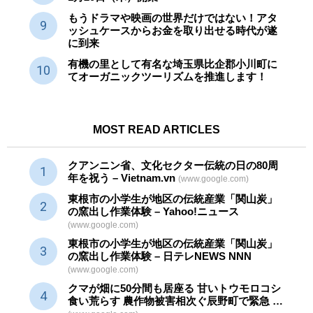
もうドラマや映画の世界だけではない！アタ
ッシュケースからお金を取り出せる時代が遂
に到来
有機の里として有名な埼玉県比企郡小川町に
てオーガニックツーリズムを推進します！
MOST READ ARTICLES
クアンニン省、文化セクター
伝統
の日の80周
年を祝う – Vietnam.vn
(www.google.com)
東根市の小学生が地区の
伝統産業
「関山炭」
の窯出し作業体験 – Yahoo!ニュース
(www.google.com)
東根市の小学生が地区の
伝統産業
「関山炭」
の窯出し作業体験 – 日テレNEWS NNN
(www.google.com)
クマが畑に50分間も居座る 甘いトウモロコシ
食い荒らす 農作物被害相次ぐ辰野町で緊急 …