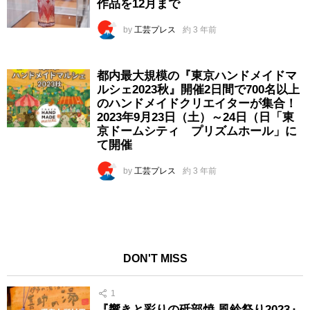
作品を12月まで
by
工芸プレス
約 3 年前
都内最大規模の『東京ハンドメイドマ
ルシェ2023秋』開催2日間で700名以上
のハンドメイドクリエイターが集合！
2023年9月23日（土）～24日（日「東
京ドームシティ プリズムホール」に
て開催
by
工芸プレス
約 3 年前
DON'T MISS
1
『響きと彩りの砥部焼 風鈴祭り2023』