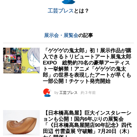
工芸プレス
とは？
展示会・展覧会
の記事
「ゲゲゲの鬼太郎」初！展示作品が購
入できるトリビュートアート展鬼太郎
EXPO 総勢約70名の豪華アーティス
ト一挙解禁！アニメ「ゲゲゲの鬼太
郎」の世界を表現したアートが早くも
一部公開！チケット発売開始
by
工芸プレス
約 3 年前
【日本橋高島屋】巨大インスタレーシ
ョンも公開！国内6年ぶりの展覧会
「《日本橋高島屋開店90年記念》四代
田辺 竹雲斎展 守破離」7月20日（木）