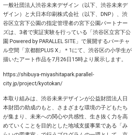
一般社団法人渋谷未来デザイン（以下、渋谷未来デ
ザイン）と大日本印刷株式会社（以下、DNP）、渋
谷区立宮下公園の指定管理者の宮下公園パートナー
ズは、3者で実証実験を行っている「渋谷区立宮下公
園 Powered by PARALLEL SITE」で展開するバーチャ
ル空間「京都館PLUS X」＊1にて、渋谷区の小学生が
描いたアート作品を7月26日15時より展示します。
https://shibuya-miyashitapark.parallel-
city.jp/project/kyotokan/
本取り組みは、渋谷未来デザインが公益財団法人日
本財団の助成のもと、さまざまな環境の子どもたち
が集まり、未来への関心や共感性、生き抜く力を高
めていくことを目的とした地域支援事業である「み
らいの図書室」で行うプログラムの一環として、京