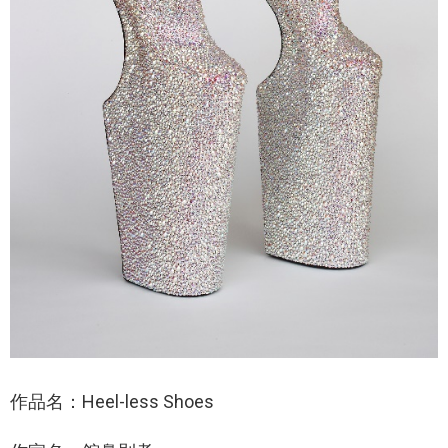
作品名：Heel-less Shoes