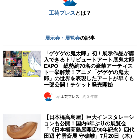
工芸プレス
とは？
展示会・展覧会
の記事
「ゲゲゲの鬼太郎」初！展示作品が購
入できるトリビュートアート展鬼太郎
EXPO 総勢約70名の豪華アーティス
ト一挙解禁！アニメ「ゲゲゲの鬼太
郎」の世界を表現したアートが早くも
一部公開！チケット発売開始
by
工芸プレス
約 3 年前
【日本橋高島屋】巨大インスタレーシ
ョンも公開！国内6年ぶりの展覧会
「《日本橋高島屋開店90年記念》四代
田辺 竹雲斎展 守破離」7月20日（木）