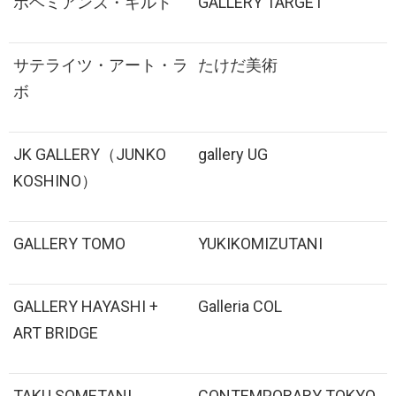
ボヘミアンズ・ギルド
GALLERY TARGET
サテライツ・アート・ラ
たけだ美術
ボ
JK GALLERY（JUNKO
gallery UG
KOSHINO）
GALLERY TOMO
YUKIKOMIZUTANI
GALLERY HAYASHI +
Galleria COL
ART BRIDGE
TAKU SOMETANI
CONTEMPORARY TOKYO