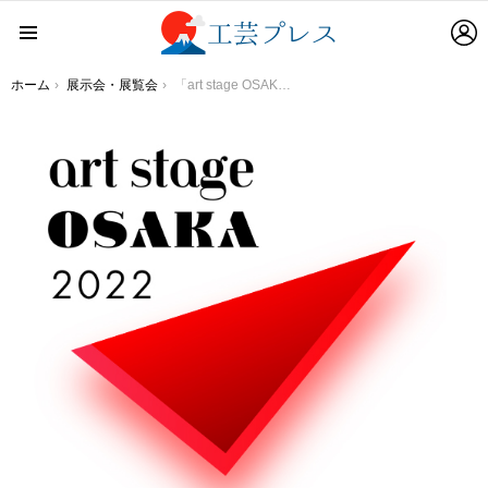
L
Menu
You are here:
ホーム
展示会・展覧会
「art stage OSAKA 2022」出展作家情報を公開