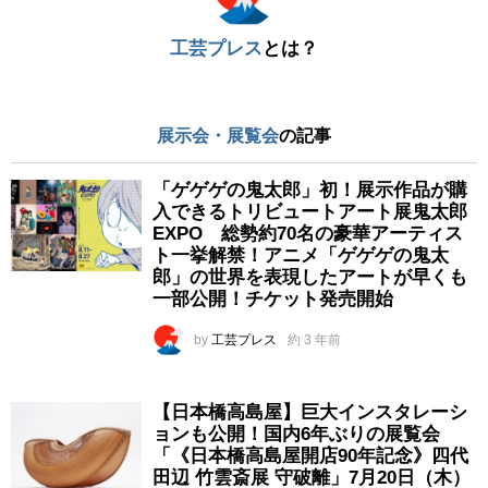
工芸プレス
とは？
展示会・展覧会
の記事
「ゲゲゲの鬼太郎」初！展示作品が購
入できるトリビュートアート展鬼太郎
EXPO 総勢約70名の豪華アーティス
ト一挙解禁！アニメ「ゲゲゲの鬼太
郎」の世界を表現したアートが早くも
一部公開！チケット発売開始
by
工芸プレス
約 3 年前
【日本橋高島屋】巨大インスタレーシ
ョンも公開！国内6年ぶりの展覧会
「《日本橋高島屋開店90年記念》四代
田辺 竹雲斎展 守破離」7月20日（木）