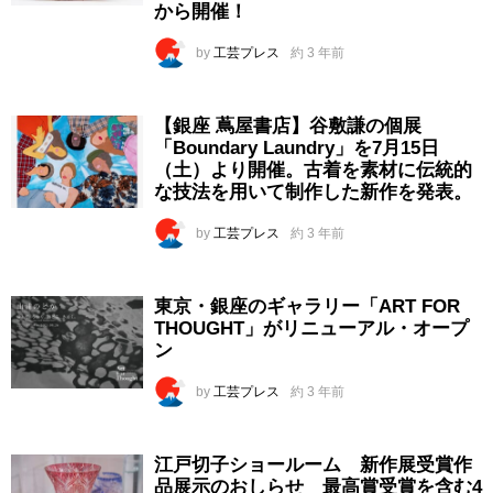
から開催！
by
工芸プレス
約 3 年前
【銀座 蔦屋書店】谷敷謙の個展
「Boundary Laundry」を7月15日
（土）より開催。古着を素材に伝統的
な技法を用いて制作した新作を発表。
by
工芸プレス
約 3 年前
東京・銀座のギャラリー「ART FOR
THOUGHT」がリニューアル・オープ
ン
by
工芸プレス
約 3 年前
江戸切子ショールーム 新作展受賞作
品展示のおしらせ 最高賞受賞を含む4