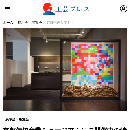
L
Menu
You are here:
ホーム
展示会・展覧会
京都伝統産業ミュージアムにて開催中の特別企画展「MILESTONES ー 余白の図案」関連イベント多数開催
展示会・展覧会