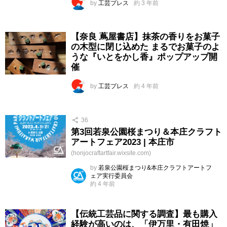
by
工芸プレス
約 3 年前
【奈良 蔦屋書店】抹茶の香りをお菓子
の木型に閉じ込めた まるでお菓子のよ
うな『いとをかし香』ポップアップ開
催
by
工芸プレス
約 4 年前
36
第3回若泉公園桜まつり＆本庄クラフト
アートフェア2023 | 本庄市
(honjocraftartfair.wixsite.com)
by
若泉公園桜まつり&本庄クラフトアートフ
ェア実行委員会
約 4 年前
【伝統工芸品に関する調査】最も購入
経験が高いのは、「伊万里・有田焼」