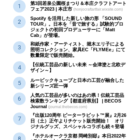
第3回若泉公園桜まつり＆本庄クラフトアート
フェア2023 | 本庄市
(honjocraftartfair.wixsite.com)
Spotify を活用した新しい旅の形 「SOUND
TOUR」。日本を「音で旅する」試験的プロ
ジェクトの初回プロデューサーに「Matt
Cab」が登場。
和紙作家・アーティスト、堀木エリ子による
照明コレクション、家具EC「FLYMEe」にて
数量限定で販売開始。
【伝統工芸品の新しい未来 ～会津塗と北欧デ
ザイン～】
ルービックキューブと日本の工芸が融合した
新シリーズ匠一弾
人気の工芸品が多いのはあの県！伝統工芸品
検索数ランキング【都道府県別】 | BECOS
Journal
(journal.thebecos.com)
『出版120周年 ピーターラビット™展』2月26
日（土）正午よりチケット販売開始！ オリ
ジナルグッズ、スペシャルコラボも続々登場
『ホテルオークラ京都 岡崎別邸』本日2022年