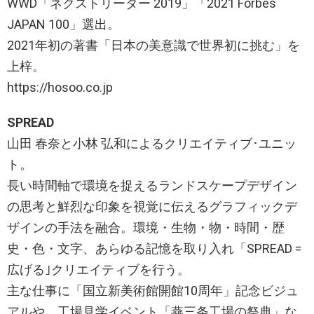
WWD「ネクストリーダー 2019」「2021 Forbes
JAPAN 100」選出。
2021年初の著書「日本の美意識で世界初に挑む」を
上梓。
https://hosoo.co.jp
SPREAD
山田 春奈と小林 弘和によるクリエイティブ･ユニッ
ト。
長い時間軸で環境を捉えるランドスケープデザイン
の思考と鮮烈な印象を視覚に伝えるグラフィックデ
ザインの手法を融合。環境・生物・物・時間・歴
史・色・文字、あらゆる記憶を取り入れ「SPREAD =
広げる｣クリエイティブを行う。
主な仕事に「国立新美術館開館10周年」記念ビジュ
アルや、工場見学イベント「燕三条工場の祭典」な