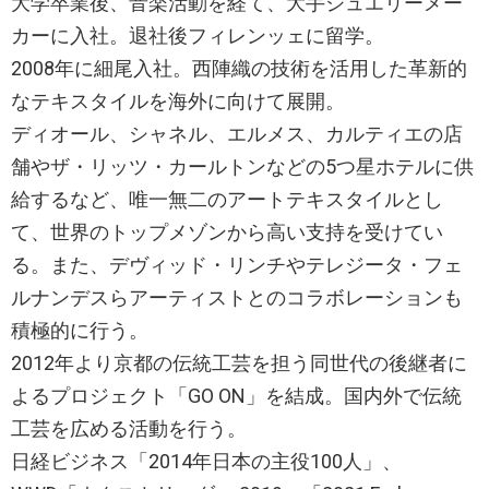
大学卒業後、音楽活動を経て、大手ジュエリーメー
カーに入社。退社後フィレンッェに留学。
2008年に細尾入社。西陣織の技術を活用した革新的
なテキスタイルを海外に向けて展開。
ディオール、シャネル、エルメス、カルティエの店
舗やザ・リッツ・カールトンなどの5つ星ホテルに供
給するなど、唯一無二のアートテキスタイルとし
て、世界のトップメゾンから高い支持を受けてい
る。また、デヴィッド・リンチやテレジータ・フェ
ルナンデスらアーティストとのコラボレーションも
積極的に行う。
2012年より京都の伝統工芸を担う同世代の後継者に
よるプロジェクト「GO ON」を結成。国内外で伝統
工芸を広める活動を行う。
日経ビジネス「2014年日本の主役100人」、