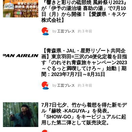
『響きと彩りの砥部焼 風鈴祭り2023』
が「伊予の湯治場 喜助の湯」で7月10
日（月）から開催！【愛媛県・キスケ
株式会社】
by
工芸プレス
約 3 年前
【青森県・JAL・星野リゾート共同企
画】東京羽田=三沢の4便化定着を目指
す「のれそれ青森旅キャンペーン2023
～ぐるっと満喫してけろ～」始動｜期
間：2023年7月7日～8月31日
by
工芸プレス
約 3 年前
7月7日七夕、竹から着想を得た新モデ
ル『赫映 -KAGUYA-』を発表。
「SHOW-GO」をキービジュアルに起
用した第二弾として販売決定。