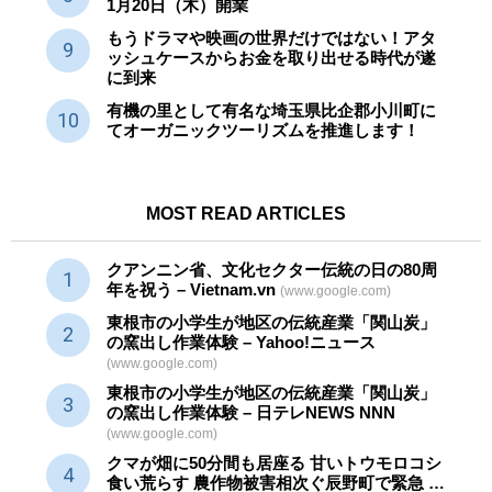
1月20日（木）開業
もうドラマや映画の世界だけではない！アタ
ッシュケースからお金を取り出せる時代が遂
に到来
有機の里として有名な埼玉県比企郡小川町に
てオーガニックツーリズムを推進します！
MOST READ ARTICLES
クアンニン省、文化セクター
伝統
の日の80周
年を祝う – Vietnam.vn
(www.google.com)
東根市の小学生が地区の
伝統産業
「関山炭」
の窯出し作業体験 – Yahoo!ニュース
(www.google.com)
東根市の小学生が地区の
伝統産業
「関山炭」
の窯出し作業体験 – 日テレNEWS NNN
(www.google.com)
クマが畑に50分間も居座る 甘いトウモロコシ
食い荒らす 農作物被害相次ぐ辰野町で緊急 …