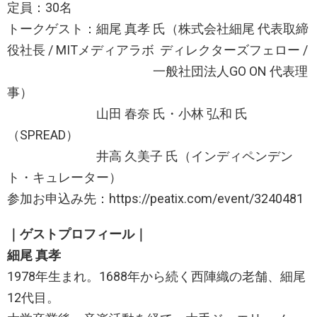
定員：30名
トークゲスト：細尾 真孝 氏（株式会社細尾 代表取締
役社長 / MITメディアラボ ディレクターズフェロー /
一般社団法人GO ON 代表理
事）
山田 春奈 氏・小林 弘和 氏
（SPREAD）
井高 久美子 氏（インディペンデン
ト・キュレーター）
参加お申込み先：https://peatix.com/event/3240481
｜ゲストプロフィール｜
細尾 真孝
1978年生まれ。1688年から続く西陣織の老舗、細尾
12代目。