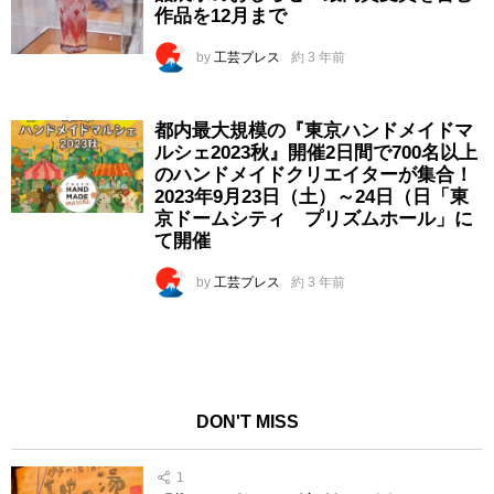
作品を12月まで
by
工芸プレス
約 3 年前
都内最大規模の『東京ハンドメイドマ
ルシェ2023秋』開催2日間で700名以上
のハンドメイドクリエイターが集合！
2023年9月23日（土）～24日（日「東
京ドームシティ プリズムホール」に
て開催
by
工芸プレス
約 3 年前
DON'T MISS
1