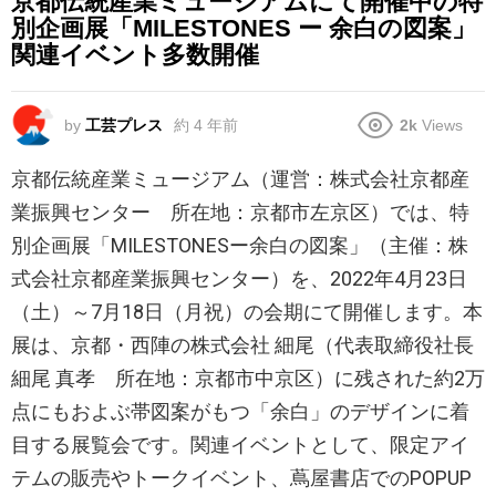
京都伝統産業ミュージアムにて開催中の特
別企画展「MILESTONES ー 余白の図案」
関連イベント多数開催
by
工芸プレス
約 4 年前
2k
Views
京都伝統産業ミュージアム（運営：株式会社京都産
業振興センター 所在地：京都市左京区）では、特
別企画展「MILESTONESー余白の図案」（主催：株
式会社京都産業振興センター）を、2022年4月23日
（土）～7月18日（月祝）の会期にて開催します。本
展は、京都・西陣の株式会社 細尾（代表取締役社長
細尾 真孝 所在地：京都市中京区）に残された約2万
点にもおよぶ帯図案がもつ「余白」のデザインに着
目する展覧会です。関連イベントとして、限定アイ
テムの販売やトークイベント、蔦屋書店でのPOPUP