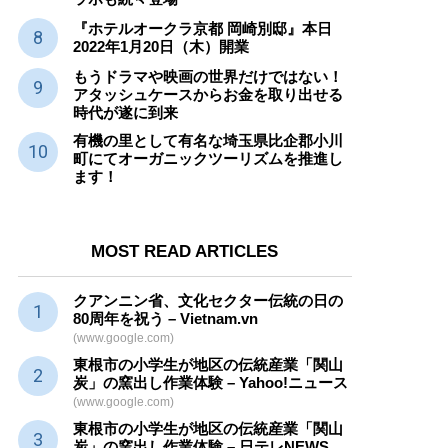
『ホテルオークラ京都 岡崎別邸』本日
2022年1月20日（木）開業
もうドラマや映画の世界だけではない！
アタッシュケースからお金を取り出せる
時代が遂に到来
有機の里として有名な埼玉県比企郡小川
町にてオーガニックツーリズムを推進し
ます！
MOST READ ARTICLES
クアンニン省、文化セクター
伝統
の日の
80周年を祝う – Vietnam.vn
(www.google.com)
東根市の小学生が地区の
伝統産業
「関山
炭」の窯出し作業体験 – Yahoo!ニュース
(www.google.com)
東根市の小学生が地区の
伝統産業
「関山
炭」の窯出し作業体験 – 日テレNEWS