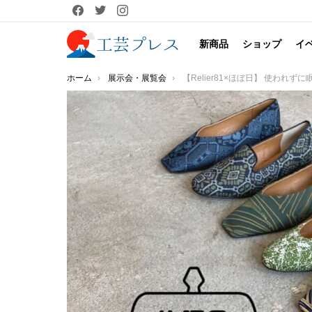
facebook
twitter
instagram
新商品
ショップ
イ
You are here:
ホーム
展示会・展覧会
【Relier81×ほぼ日】 使われずに眠っている着物をアップサイクルしたコラボレーションパンプスを4月29日(金・祝)より「生活のたのし