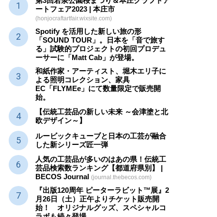
第3回若泉公園桜まつり＆本庄クラフトア
ートフェア2023 | 本庄市
(honjocraftartfair.wixsite.com)
Spotify を活用した新しい旅の形
「SOUND TOUR」。日本を「音で旅す
る」試験的プロジェクトの初回プロデュ
ーサーに「Matt Cab」が登場。
和紙作家・アーティスト、堀木エリ子に
よる照明コレクション、家具
EC「FLYMEe」にて数量限定で販売開
始。
【伝統工芸品の新しい未来 ～会津塗と北
欧デザイン～】
ルービックキューブと日本の工芸が融合
した新シリーズ匠一弾
人気の工芸品が多いのはあの県！伝統工
芸品検索数ランキング【都道府県別】 |
BECOS Journal
(journal.thebecos.com)
『出版120周年 ピーターラビット™展』2
月26日（土）正午よりチケット販売開
始！ オリジナルグッズ、スペシャルコ
ラボも続々登場