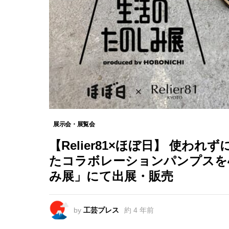
展示会・展覧会
【Relier81×ほぼ日】 使
たコラボレーションパンプスを4
み展」にて出展・販売
by
工芸プレス
約 4 年前