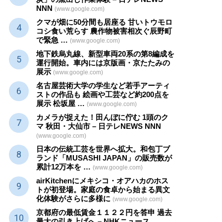
NNN
(www.google.com)
クマが畑に50分間も居座る 甘いトウモロ
コシ食い荒らす 農作物被害相次ぐ辰野町
で緊急 …
(www.google.com)
地下鉄烏丸線、新型車両20系の第8編成を
運行開始。車内には京版画・京たたみの
展示
(www.google.com)
名古屋芸術大学の学生など若手アーティ
ストの作品も 絵画や
工芸
など約200点を
展示 松坂屋 …
(www.google.com)
カメラが捉えた！田んぼに佇む 1頭のク
マ 秋田・大仙市 – 日テレNEWS NNN
(www.google.com)
日本の伝統
工芸
を世界へ拡大。和包丁ブ
ランド「MUSASHI JAPAN」の販売数が
累計12万本を …
(www.google.com)
airKitchenにメキシコ・オアハカのホス
トが初登場。家庭の食卓から始まる異文
化体験がさらに多様に
(www.google.com)
京都府の最低賃金１１２２円を答申 過去
最大の引き上げへ – NHKニュース