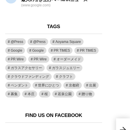
(www.google.com)
TAGS
@Press
@Press
Aoyama Square
Google
Google
PR TIMES
PR TIMES
PR Wire
PR Wire
オーダーメイド
ガラスアクセサリー
ガラスジュエリー
クラウドファンディング
クラフト
ペンダント
世界にひとつ
京都府
出展
募集
本庄
桜
若泉公園
贈り物
FIND US ON FACEBOOK
職人
「So