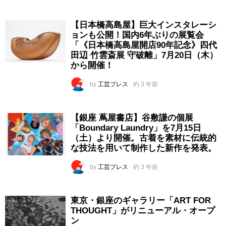
【日本橋高島屋】巨大インスタレーシ
ョンも公開！国内6年ぶりの展覧会
「《日本橋高島屋開店90年記念》四代
田辺 竹雲斎展 守破離」7月20日（木）
から開催！
by
工芸プレス
約 3 年前
【銀座 蔦屋書店】谷敷謙の個展
「Boundary Laundry」を7月15日
（土）より開催。古着を素材に伝統的
な技法を用いて制作した新作を発表。
by
工芸プレス
約 3 年前
東京・銀座のギャラリー「ART FOR
THOUGHT」がリニューアル・オープ
ン