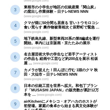
(www.google.com)
東根市の小学生が地区の
伝統産業
「関山炭」
の窯出し作業体験 – 日テレNEWS NNN
(www.google.com)
クマが畑に50分間も居座る 甘いトウモロコシ
食い荒らす 農作物被害相次ぐ辰野町で緊急 …
(www.google.com)
地下鉄烏丸線、新型車両20系の第8編成を運行
開始。車内には京版画・京たたみの展示
(www.google.com)
名古屋芸術大学の学生など若手アーティスト
の作品も 絵画や
工芸
など約200点を展示 松坂
屋 …
(www.google.com)
カメラが捉えた！田んぼに佇む 1頭のクマ 秋
田・大仙市 – 日テレNEWS NNN
(www.google.com)
日本の伝統
工芸
を世界へ拡大。和包丁ブラン
ド「MUSASHI JAPAN」の販売数が累計12万
本を …
(www.google.com)
airKitchenにメキシコ・オアハカのホストが
初登場。家庭の食卓から始まる異文化体験が