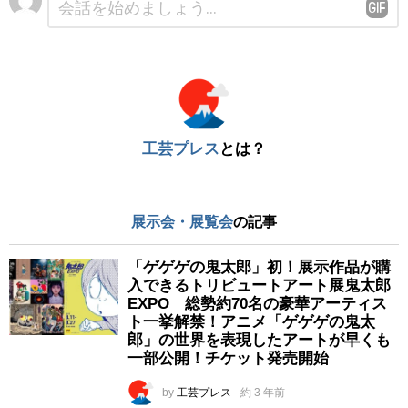
メ
ン
ト
※
工芸プレス
とは？
展示会・展覧会
の記事
「ゲゲゲの鬼太郎」初！展示作品が購
入できるトリビュートアート展鬼太郎
EXPO 総勢約70名の豪華アーティス
ト一挙解禁！アニメ「ゲゲゲの鬼太
郎」の世界を表現したアートが早くも
一部公開！チケット発売開始
by
工芸プレス
約 3 年前