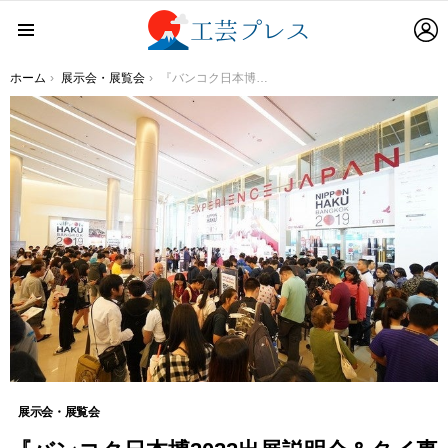
L
Menu
You are here:
ホーム
展示会・展覧会
『バンコク日本博2022出展説明会＆タイ事業展開セミナー』を開催します。
展示会・展覧会