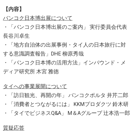
【内容】
バンコク日本博出展について
・「バンコク日本博出展のご案内」 実行委員会代表
長谷川卓生
・「地方自治体の出展事例・タイ人の日本旅行に対
する意識調査報告」DHE 柳原秀哉
・「バンコク日本博の活用方法」インバウンド・メ
ディア研究所 木宮 雅徳
タイへの事業展開について
・「訪日観光、再開の年」 バンコクポルタ 井芹二郎
・「消費者とつながるには」 KKMプロダクツ 鈴木研
・「タイでビジネスQ&A」 M＆Aグループ 辻本浩一郎
質疑応答