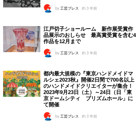
by
工芸プレス
約 3 年前
江戸切子ショールーム 新作展受賞作
品展示のおしらせ 最高賞受賞を含む4
作品を12月まで
by
工芸プレス
約 3 年前
都内最大規模の『東京ハンドメイドマ
ルシェ2023秋』開催2日間で700名以上
のハンドメイドクリエイターが集合！
2023年9月23日（土）～24日（日「東
京ドームシティ プリズムホール」に
て開催
by
工芸プレス
約 3 年前