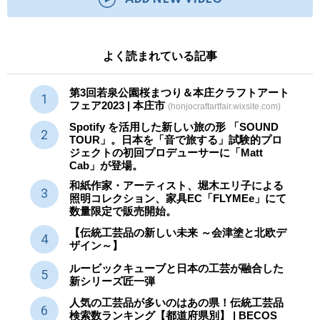
よく読まれている記事
第3回若泉公園桜まつり＆本庄クラフトアート
フェア2023 | 本庄市
(honjocraftartfair.wixsite.com)
Spotify を活用した新しい旅の形 「SOUND
TOUR」。日本を「音で旅する」試験的プロ
ジェクトの初回プロデューサーに「Matt
Cab」が登場。
和紙作家・アーティスト、堀木エリ子による
照明コレクション、家具EC「FLYMEe」にて
数量限定で販売開始。
【伝統工芸品の新しい未来 ～会津塗と北欧デ
ザイン～】
ルービックキューブと日本の工芸が融合した
新シリーズ匠一弾
人気の工芸品が多いのはあの県！伝統工芸品
検索数ランキング【都道府県別】 | BECOS