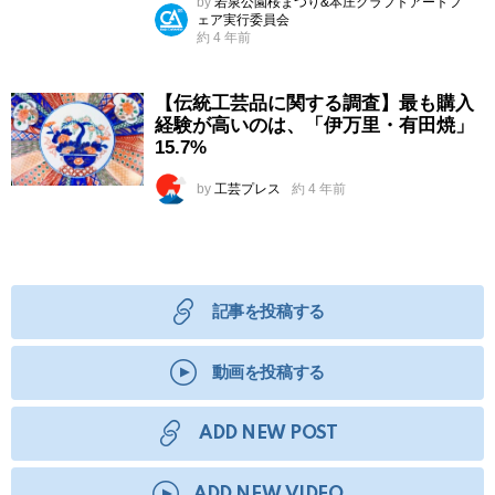
by
若泉公園桜まつり&本庄クラフトアートフ
ェア実行委員会
約 4 年前
【伝統工芸品に関する調査】最も購入
経験が高いのは、「伊万里・有田焼」
15.7%
by
工芸プレス
約 4 年前
記事を投稿する
動画を投稿する
ADD NEW POST
ADD NEW VIDEO