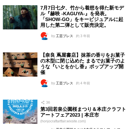
7月7日七夕、竹から着想を得た新モデ
ル『赫映 -KAGUYA-』を発表。
「SHOW-GO」をキービジュアルに起
用した第二弾として販売決定。
by
工芸プレス
約 3 年前
【奈良 蔦屋書店】抹茶の香りをお菓子
の木型に閉じ込めた まるでお菓子のよ
うな『いとをかし香』ポップアップ開
催
by
工芸プレス
約 4 年前
36
第3回若泉公園桜まつり＆本庄クラフト
アートフェア2023 | 本庄市
(honjocraftartfair.wixsite.com)