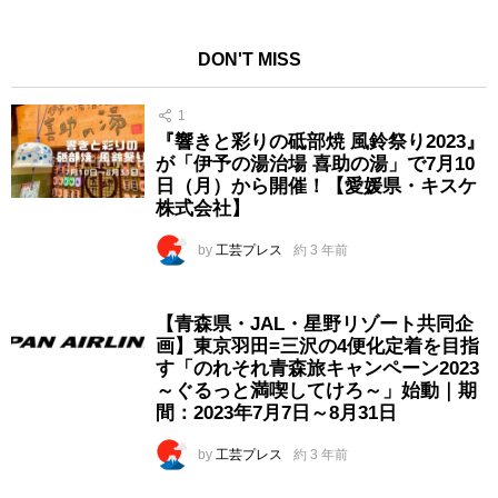
DON'T MISS
1
『響きと彩りの砥部焼 風鈴祭り2023』
が「伊予の湯治場 喜助の湯」で7月10
日（月）から開催！【愛媛県・キスケ
株式会社】
by
工芸プレス
約 3 年前
【青森県・JAL・星野リゾート共同企
画】東京羽田=三沢の4便化定着を目指
す「のれそれ青森旅キャンペーン2023
～ぐるっと満喫してけろ～」始動｜期
間：2023年7月7日～8月31日
by
工芸プレス
約 3 年前