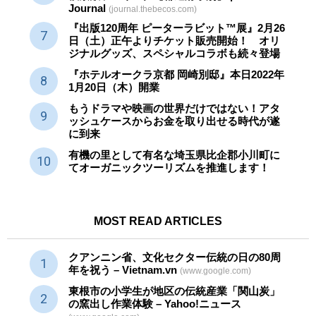
Journal
(journal.thebecos.com)
『出版120周年 ピーターラビット™展』2月26
日（土）正午よりチケット販売開始！ オリ
ジナルグッズ、スペシャルコラボも続々登場
『ホテルオークラ京都 岡崎別邸』本日2022年
1月20日（木）開業
もうドラマや映画の世界だけではない！アタ
ッシュケースからお金を取り出せる時代が遂
に到来
有機の里として有名な埼玉県比企郡小川町に
てオーガニックツーリズムを推進します！
MOST READ ARTICLES
クアンニン省、文化セクター
伝統
の日の80周
年を祝う – Vietnam.vn
(www.google.com)
東根市の小学生が地区の
伝統産業
「関山炭」
の窯出し作業体験 – Yahoo!ニュース