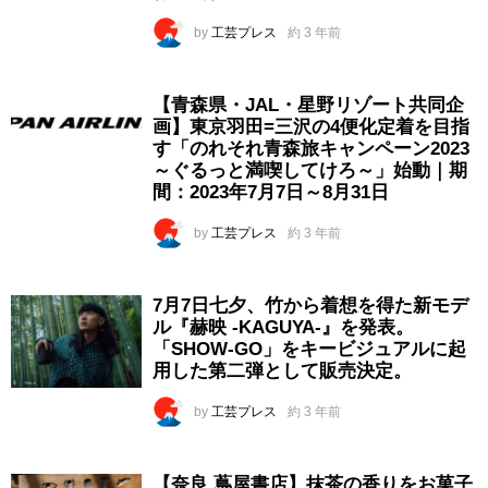
by
工芸プレス
約 3 年前
【青森県・JAL・星野リゾート共同企
画】東京羽田=三沢の4便化定着を目指
す「のれそれ青森旅キャンペーン2023
～ぐるっと満喫してけろ～」始動｜期
間：2023年7月7日～8月31日
by
工芸プレス
約 3 年前
7月7日七夕、竹から着想を得た新モデ
ル『赫映 -KAGUYA-』を発表。
「SHOW-GO」をキービジュアルに起
用した第二弾として販売決定。
by
工芸プレス
約 3 年前
【奈良 蔦屋書店】抹茶の香りをお菓子