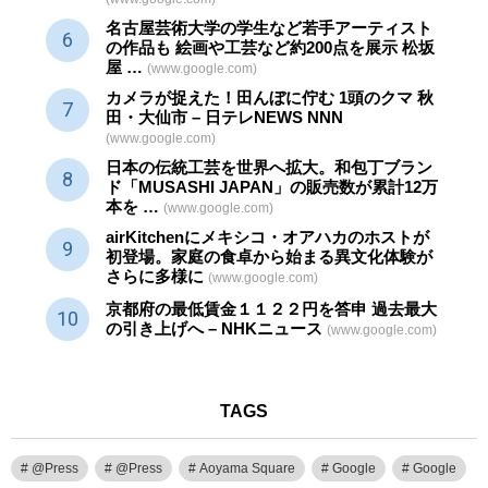
名古屋芸術大学の学生など若手アーティスト
の作品も 絵画や
工芸
など約200点を展示 松坂
屋 …
(www.google.com)
カメラが捉えた！田んぼに佇む 1頭のクマ 秋
田・大仙市 – 日テレNEWS NNN
(www.google.com)
日本の伝統
工芸
を世界へ拡大。和包丁ブラン
ド「MUSASHI JAPAN」の販売数が累計12万
本を …
(www.google.com)
airKitchenにメキシコ・オアハカのホストが
初登場。家庭の食卓から始まる異文化体験が
さらに多様に
(www.google.com)
京都府の最低賃金１１２２円を答申 過去最大
の引き上げへ – NHKニュース
(www.google.com)
TAGS
@Press
@Press
Aoyama Square
Google
Google