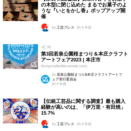
の木型に閉じ込めた まるでお菓子のよ
うな『いとをかし香』ポップアップ開
催
by
工芸プレス
約 4 年前
36
第3回若泉公園桜まつり＆本庄クラフト
アートフェア2023 | 本庄市
(honjocraftartfair.wixsite.com)
by
若泉公園桜まつり&本庄クラフトアートフ
ェア実行委員会
約 4 年前
【伝統工芸品に関する調査】最も購入
経験が高いのは、「伊万里・有田焼」
15.7%
by
工芸プレス
約 4 年前