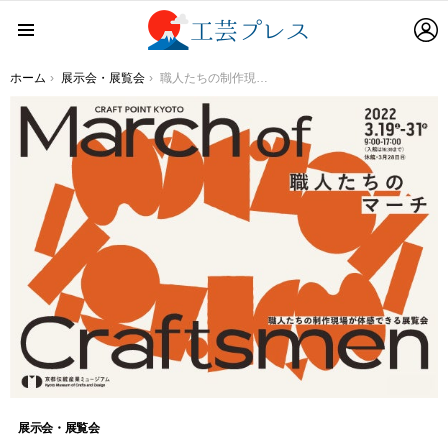
L
Menu
You are here:
ホーム
展示会・展覧会
職人たちの制作現場が体感できる展覧会「職人たちのマーチ -March of Craftsmen-」京都伝統産業ミュージアムにて開催
展示会・展覧会