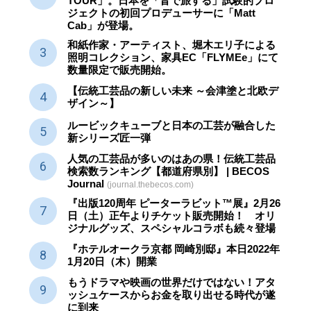
TOUR」。日本を「音で旅する」試験的プロ
ジェクトの初回プロデューサーに「Matt
Cab」が登場。
和紙作家・アーティスト、堀木エリ子による
照明コレクション、家具EC「FLYMEe」にて
数量限定で販売開始。
【伝統工芸品の新しい未来 ～会津塗と北欧デ
ザイン～】
ルービックキューブと日本の工芸が融合した
新シリーズ匠一弾
人気の工芸品が多いのはあの県！伝統工芸品
検索数ランキング【都道府県別】 | BECOS
Journal
(journal.thebecos.com)
『出版120周年 ピーターラビット™展』2月26
日（土）正午よりチケット販売開始！ オリ
ジナルグッズ、スペシャルコラボも続々登場
『ホテルオークラ京都 岡崎別邸』本日2022年
1月20日（木）開業
もうドラマや映画の世界だけではない！アタ
ッシュケースからお金を取り出せる時代が遂
に到来