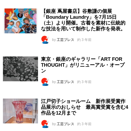
【銀座 蔦屋書店】谷敷謙の個展
「Boundary Laundry」を7月15日
（土）より開催。古着を素材に伝統的
な技法を用いて制作した新作を発表。
by
工芸プレス
約 3 年前
東京・銀座のギャラリー「ART FOR
THOUGHT」がリニューアル・オープ
ン
by
工芸プレス
約 3 年前
江戸切子ショールーム 新作展受賞作
品展示のおしらせ 最高賞受賞を含む4
作品を12月まで
by
工芸プレス
約 3 年前