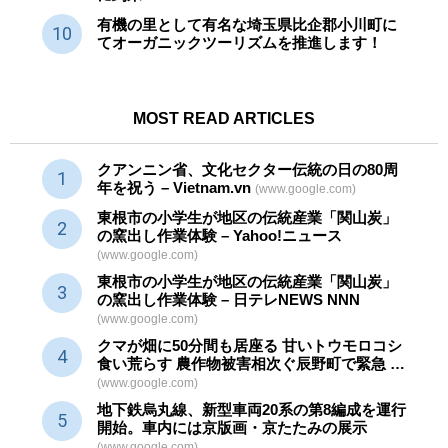
有機の里として有名な埼玉県比企郡小川町に
てオーガニックツーリズムを推進します！
MOST READ ARTICLES
クアンニン省、文化セクター
伝統
の日の80周
年を祝う – Vietnam.vn
(www.google.com)
東根市の小学生が地区の
伝統産業
「関山炭」
の窯出し作業体験 – Yahoo!ニュース
(www.google.com)
東根市の小学生が地区の
伝統産業
「関山炭」
の窯出し作業体験 – 日テレNEWS NNN
(www.google.com)
クマが畑に50分間も居座る 甘いトウモロコシ
食い荒らす 農作物被害相次ぐ辰野町で緊急 …
(www.google.com)
地下鉄烏丸線、新型車両20系の第8編成を運行
開始。車内には京版画・京たたみの展示
(www.google.com)