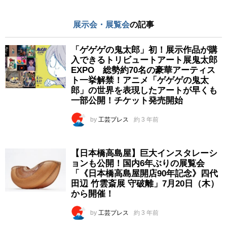
展示会・展覧会
の記事
「ゲゲゲの鬼太郎」初！展示作品が購
入できるトリビュートアート展鬼太郎
EXPO 総勢約70名の豪華アーティス
ト一挙解禁！アニメ「ゲゲゲの鬼太
郎」の世界を表現したアートが早くも
一部公開！チケット発売開始
by
工芸プレス
約 3 年前
【日本橋高島屋】巨大インスタレーシ
ョンも公開！国内6年ぶりの展覧会
「《日本橋高島屋開店90年記念》四代
田辺 竹雲斎展 守破離」7月20日（木）
から開催！
by
工芸プレス
約 3 年前