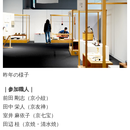
昨年の様子
｜参加職人｜
前田 剛志（京小紋）
田中 栄人（京友禅）
室井 麻依子（京七宝）
田辺 桂（京焼・清水焼）