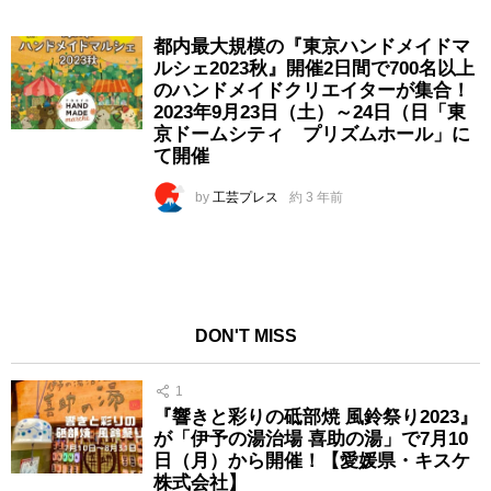
都内最大規模の『東京ハンドメイドマ
ルシェ2023秋』開催2日間で700名以上
のハンドメイドクリエイターが集合！
2023年9月23日（土）～24日（日「東
京ドームシティ プリズムホール」に
て開催
by
工芸プレス
約 3 年前
DON'T MISS
1
『響きと彩りの砥部焼 風鈴祭り2023』
が「伊予の湯治場 喜助の湯」で7月10
日（月）から開催！【愛媛県・キスケ
株式会社】