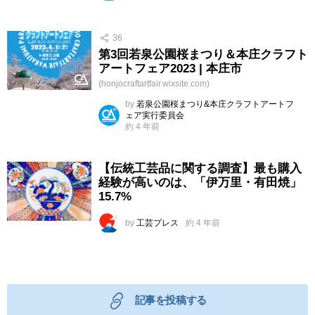
36
第3回若泉公園桜まつり＆本庄クラフト
アートフェア2023 | 本庄市
(honjocraftartfair.wixsite.com)
by
若泉公園桜まつり&本庄クラフトアートフ
ェア実行委員会
約 4 年前
【伝統工芸品に関する調査】最も購入
経験が高いのは、「伊万里・有田焼」
15.7%
by
工芸プレス
約 4 年前
記事を投稿する