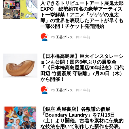
入できるトリビュートアート展鬼太郎
EXPO 総勢約70名の豪華アーティス
ト一挙解禁！アニメ「ゲゲゲの鬼太
郎」の世界を表現したアートが早くも
一部公開！チケット発売開始
by
工芸プレス
約 3 年前
【日本橋高島屋】巨大インスタレーシ
ョンも公開！国内6年ぶりの展覧会
「《日本橋高島屋開店90年記念》四代
田辺 竹雲斎展 守破離」7月20日（木）
から開催！
by
工芸プレス
約 3 年前
【銀座 蔦屋書店】谷敷謙の個展
「Boundary Laundry」を7月15日
（土）より開催。古着を素材に伝統的
な技法を用いて制作した新作を発表。