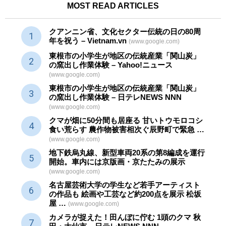
MOST READ ARTICLES
クアンニン省、文化セクター
伝統
の日の80周
年を祝う – Vietnam.vn
(www.google.com)
東根市の小学生が地区の
伝統産業
「関山炭」
の窯出し作業体験 – Yahoo!ニュース
(www.google.com)
東根市の小学生が地区の
伝統産業
「関山炭」
の窯出し作業体験 – 日テレNEWS NNN
(www.google.com)
クマが畑に50分間も居座る 甘いトウモロコシ
食い荒らす 農作物被害相次ぐ辰野町で緊急 …
(www.google.com)
地下鉄烏丸線、新型車両20系の第8編成を運行
開始。車内には京版画・京たたみの展示
(www.google.com)
名古屋芸術大学の学生など若手アーティスト
の作品も 絵画や
工芸
など約200点を展示 松坂
屋 …
(www.google.com)
カメラが捉えた！田んぼに佇む 1頭のクマ 秋