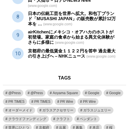
田・大仙市 – 日テレNEWS NNN
(www.google.com)
日本の伝統
工芸
を世界へ拡大。和包丁ブラン
ド「MUSASHI JAPAN」の販売数が累計12万
本を …
(www.google.com)
airKitchenにメキシコ・オアハカのホストが
初登場。家庭の食卓から始まる異文化体験が
さらに多様に
(www.google.com)
京都府の最低賃金１１２２円を答申 過去最大
の引き上げへ – NHKニュース
(www.google.com)
TAGS
@Press
@Press
Aoyama Square
Google
Google
PR TIMES
PR TIMES
PR Wire
PR Wire
オーダーメイド
ガラスアクセサリー
ガラスジュエリー
クラウドファンディング
クラフト
ペンダント
世界にひとつ
京都府
出展
募集
本庄
桜