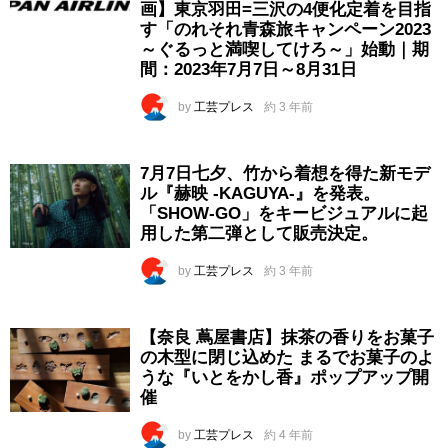
画】東京羽田=三沢の4便化定着を目指
す「のれそれ青森旅キャンペーン2023
～ぐるっと満喫してけろ～」始動｜期
間：2023年7月7日～8月31日
by
工芸プレス
約 3 年前
7月7日七夕、竹から着想を得た新モデ
ル『赫映 -KAGUYA-』を発表。
「SHOW-GO」をキービジュアルに起
用した第二弾として販売決定。
by
工芸プレス
約 3 年前
【奈良 蔦屋書店】抹茶の香りをお菓子
の木型に閉じ込めた まるでお菓子のよ
うな『いとをかし香』ポップアップ開
催
by
工芸プレス
約 4 年前