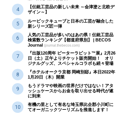
【伝統工芸品の新しい未来 ～会津塗と北欧デ
ザイン～】
ルービックキューブと日本の工芸が融合した
新シリーズ匠一弾
人気の工芸品が多いのはあの県！伝統工芸品
検索数ランキング【都道府県別】 | BECOS
Journal
(journal.thebecos.com)
『出版120周年 ピーターラビット™展』2月26
日（土）正午よりチケット販売開始！ オリ
ジナルグッズ、スペシャルコラボも続々登場
『ホテルオークラ京都 岡崎別邸』本日2022年
1月20日（木）開業
もうドラマや映画の世界だけではない！アタ
ッシュケースからお金を取り出せる時代が遂
に到来
有機の里として有名な埼玉県比企郡小川町に
てオーガニックツーリズムを推進します！