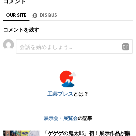
コメント
OUR SITE
DISQUS
コメントを残す
コ
メ
ン
ト
※
工芸プレス
とは？
展示会・展覧会
の記事
「ゲゲゲの鬼太郎」初！展示作品が購