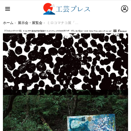
L
Menu
You are here:
ホーム
展示会・展覧会
ミロコマチコ展「うみまとう」2022年4月5日～5月23日 リクルート「クリエイションギャラリーG8」で開催