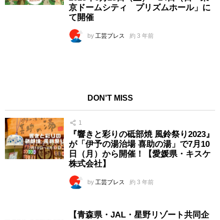
京ドームシティ プリズムホール」に
て開催
by
工芸プレス
約 3 年前
DON'T MISS
1
『響きと彩りの砥部焼 風鈴祭り2023』
が「伊予の湯治場 喜助の湯」で7月10
日（月）から開催！【愛媛県・キスケ
株式会社】
by
工芸プレス
約 3 年前
【青森県・JAL・星野リゾート共同企