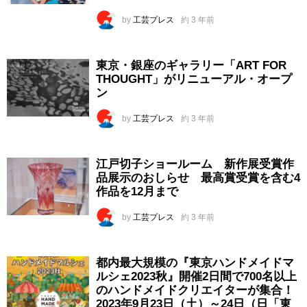
by
工芸プレス
約 3 年前
東京・銀座のギャラリー「ART FOR
THOUGHT」がリニューアル・オープ
ン
by
工芸プレス
約 3 年前
江戸切子ショールーム 新作展受賞作
品展示のおしらせ 最高賞受賞を含む4
作品を12月まで
by
工芸プレス
約 3 年前
都内最大規模の『東京ハンドメイドマ
ルシェ2023秋』開催2日間で700名以上
のハンドメイドクリエイターが集合！
2023年9月23日（土）～24日（日「東