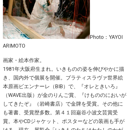
Photo：YAYOI
ARIMOTO
画家・絵本作家。
1981年大阪府生まれ。いきものの姿を伸びやかに描
き、国内外で個展を開催。ブラティスラヴァ世界絵
本原画ビエンナーレ（BIB）で、『オレときいろ』
（WAVE出版）が金のりんご賞、『けもののにおいが
してきたぞ』（岩崎書店）で金牌を受賞。その他に
も著書、受賞歴多数。第４１回巌谷小波文芸賞受
賞。本やCDジャケット、ポスターなどの装画も手が
ける。現在、展覧会「いきものたちはわたしのかが