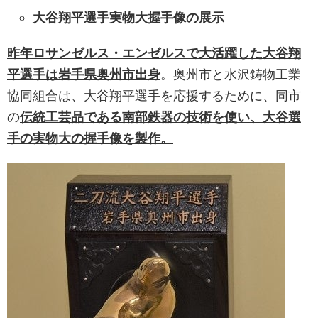
大谷翔平選手実物大握手像の展示
昨年ロサンゼルス・エンゼルスで大活躍した大谷翔
平選手は岩手県奥州市出身
。奥州市と水沢鋳物工業
協同組合は、大谷翔平選手を応援するために、同市
の
伝統工芸品である南部鉄器の技術を使い、大谷選
手の実物大の握手像を製作。