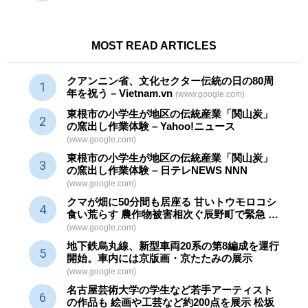
MOST READ ARTICLES
クアンニン省、文化セクター
伝統
の日の80周
年を祝う – Vietnam.vn
(www.google.com)
東根市の小学生が地区の
伝統産業
「関山炭」
の窯出し作業体験 – Yahoo!ニュース
(www.google.com)
東根市の小学生が地区の
伝統産業
「関山炭」
の窯出し作業体験 – 日テレNEWS NNN
(www.google.com)
クマが畑に50分間も居座る 甘いトウモロコシ
食い荒らす 農作物被害相次ぐ辰野町で緊急 …
(www.google.com)
地下鉄烏丸線、新型車両20系の第8編成を運行
開始。車内には京版画・京たたみの展示
(www.google.com)
名古屋芸術大学の学生など若手アーティスト
の作品も 絵画や
工芸
など約200点を展示 松坂