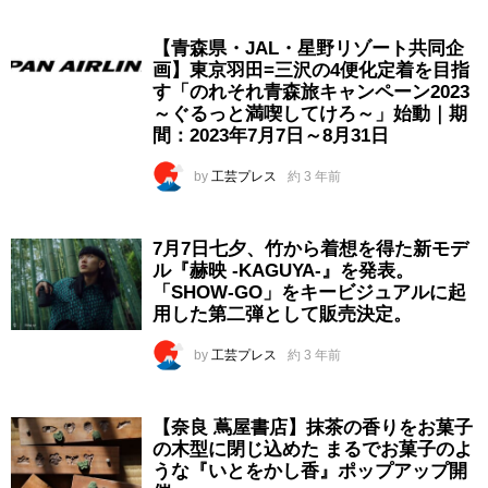
【青森県・JAL・星野リゾート共同企
画】東京羽田=三沢の4便化定着を目指
す「のれそれ青森旅キャンペーン2023
～ぐるっと満喫してけろ～」始動｜期
間：2023年7月7日～8月31日
by
工芸プレス
約 3 年前
7月7日七夕、竹から着想を得た新モデ
ル『赫映 -KAGUYA-』を発表。
「SHOW-GO」をキービジュアルに起
用した第二弾として販売決定。
by
工芸プレス
約 3 年前
【奈良 蔦屋書店】抹茶の香りをお菓子
の木型に閉じ込めた まるでお菓子のよ
うな『いとをかし香』ポップアップ開