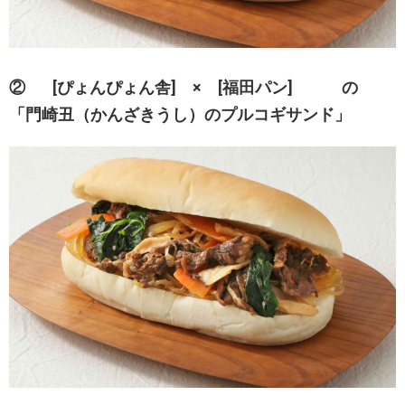
② [ぴょんぴょん舎] × [福田パン] の
「門崎丑（かんざきうし）のプルコギサンド」