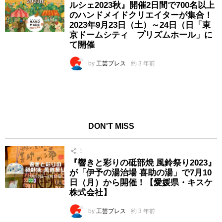
ルシェ2023秋』開催2日間で700名以上
のハンドメイドクリエイターが集合！
2023年9月23日（土）～24日（日「東
京ドームシティ プリズムホール」に
て開催
by
工芸プレス
約 3 年前
DON'T MISS
1
『響きと彩りの砥部焼 風鈴祭り2023』
が「伊予の湯治場 喜助の湯」で7月10
日（月）から開催！【愛媛県・キスケ
株式会社】
by
工芸プレス
約 3 年前