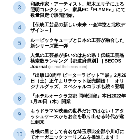
和紙作家・アーティスト、堀木エリ子による
照明コレクション、家具EC「FLYMEe」にて
数量限定で販売開始。
【伝統工芸品の新しい未来 ～会津塗と北欧デ
ザイン～】
ルービックキューブと日本の工芸が融合した
新シリーズ匠一弾
人気の工芸品が多いのはあの県！伝統工芸品
検索数ランキング【都道府県別】 | BECOS
Journal
(journal.thebecos.com)
『出版120周年 ピーターラビット™展』2月26
日（土）正午よりチケット販売開始！ オリ
ジナルグッズ、スペシャルコラボも続々登場
『ホテルオークラ京都 岡崎別邸』本日2022年
1月20日（木）開業
もうドラマや映画の世界だけではない！アタ
ッシュケースからお金を取り出せる時代が遂
に到来
有機の里として有名な埼玉県比企郡小川町に
てオーガニックツーリズムを推進します！