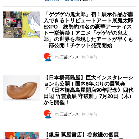
「ゲゲゲの鬼太郎」初！展示作品が購
入できるトリビュートアート展鬼太郎
EXPO 総勢約70名の豪華アーティス
ト一挙解禁！アニメ「ゲゲゲの鬼太
郎」の世界を表現したアートが早くも
一部公開！チケット発売開始
by
工芸プレス
約 3 年前
【日本橋高島屋】巨大インスタレーシ
ョンも公開！国内6年ぶりの展覧会
「《日本橋高島屋開店90年記念》四代
田辺 竹雲斎展 守破離」7月20日（木）
から開催！
by
工芸プレス
約 3 年前
【銀座 蔦屋書店】谷敷謙の個展