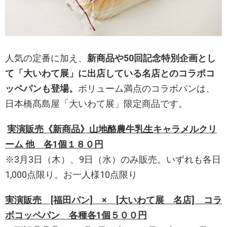
人気の定番に加え、
新商品や50回記念特別企画とし
て「大いわて展」に出店している名店とのコラボコ
ッペパンも登場。
ボリューム満点のコラボパンは、
日本橋髙島屋「大いわて展」限定商品です。
実演販売《新商品》山地酪農牛乳生キャラメルクリ
ーム 他 各1個１８０円
※3月3日（木）、9日（水）のみ販売。いずれも各日
1,000点限り。お一人様10点限り
実演販売 [福田パン] × [大いわて展 名店] コラ
ボコッペパン 各種各1個５００円