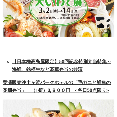
【日本橋高島屋限定】50回記念特別弁当特集～
海鮮、銘柄牛など豪華弁当の共演
実演販売浄土ヶ浜パークホテルの「毛ガニと鮮魚の
花畑弁当」 （1折）3,８００円 <各日50点限り>