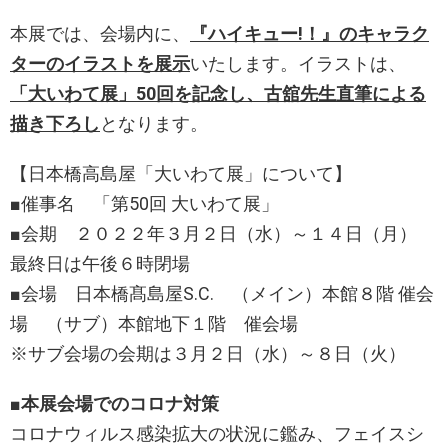
本展では、会場内に、
『ハイキュー!！』のキャラク
ターのイラストを展示
いたします。イラストは、
「大いわて展」50回を記念し、古舘先生直筆による
描き下ろし
となります。
【日本橋高島屋「大いわて展」について】
■催事名 「第50回 大いわて展」
■会期 ２０２２年３月２日（水）～１４日（月）
最終日は午後６時閉場
■会場 日本橋髙島屋S.C. （メイン）本館８階 催会
場 （サブ）本館地下１階 催会場
※サブ会場の会期は３月２日（水）～８日（火）
■本展会場でのコロナ対策
コロナウィルス感染拡大の状況に鑑み、フェイスシ