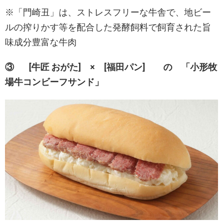
※「門崎丑」は、ストレスフリーな牛舎で、地ビー
ルの搾りかす等を配合した発酵飼料で飼育された旨
味成分豊富な牛肉
③ [牛匠 おがた] × [福田パン] の 「小形牧
場牛コンビーフサンド」