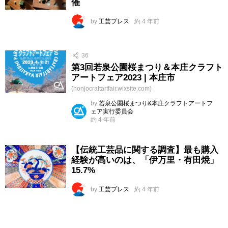
催
by
工芸プレス
約 4 年前
36
第3回若泉公園桜まつり＆本庄クラフト
アートフェア2023 | 本庄市
(honjocraftartfair.wixsite.com)
by
若泉公園桜まつり&本庄クラフトアートフ
ェア実行委員会
約 4 年前
【伝統工芸品に関する調査】最も購入
経験が高いのは、「伊万里・有田焼」
15.7%
by
工芸プレス
約 4 年前