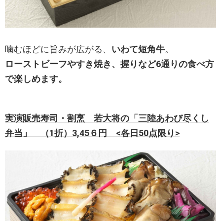
噛むほどに旨みが広がる、
いわて短角牛
。
ローストビーフやすき焼き、握りなど6通りの食べ方
で楽しめます。
実演販売寿司・割烹 若大将の「三陸あわび尽くし
弁当」 （1折）3,45６円 <各日50点限り>