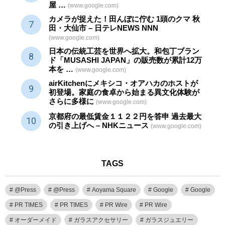
屋 …
(www.google.com)
カメラが捉えた！田んぼに佇む 1頭のクマ 秋
田・大仙市 – 日テレNEWS NNN
(www.google.com)
日本の伝統
工芸
を世界へ拡大。和包丁ブラン
ド「MUSASHI JAPAN」の販売数が累計12万
本を …
(www.google.com)
airKitchenにメキシコ・オアハカのホストが
初登場。家庭の食卓から始まる異文化体験が
さらに多様に
(www.google.com)
京都府の最低賃金１１２２円を答申 過去最大
の引き上げへ – NHKニュース
(www.google.com)
TAGS
@Press
@Press
Aoyama Square
Google
Google
PR TIMES
PR TIMES
PR Wire
PR Wire
オーダーメイド
ガラスアクセサリー
ガラスジュエリー