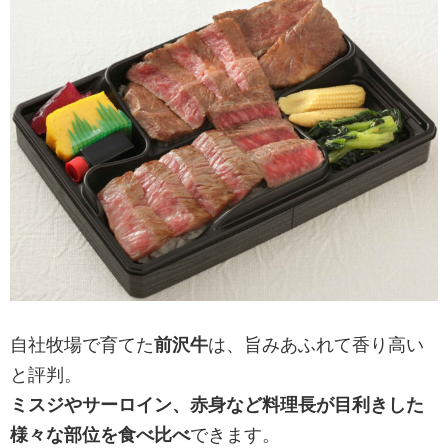
自社牧場で育てた
前沢牛
は、旨みあふれて香り高い
と評判。
ミスジやサーロイン、赤身など料理長が目利きした
様々な部位を食べ比べ
できます。