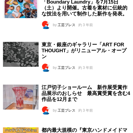
「Boundary Laundry」を7月15日
（土）より開催。古着を素材に伝統的
な技法を用いて制作した新作を発表。
by
工芸プレス
約 3 年前
東京・銀座のギャラリー「ART FOR
THOUGHT」がリニューアル・オープ
ン
by
工芸プレス
約 3 年前
江戸切子ショールーム 新作展受賞作
品展示のおしらせ 最高賞受賞を含む4
作品を12月まで
by
工芸プレス
約 3 年前
都内最大規模の『東京ハンドメイドマ