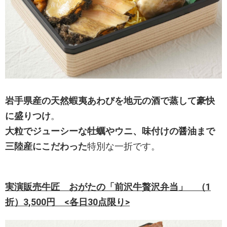
岩手県産の天然蝦夷あわびを地元の酒で蒸して豪快
に盛りつけ
。
大粒でジューシーな牡蠣やウニ、味付けの醤油まで
三陸産にこだわった
特別な一折です。
実演販売牛匠 おがたの「前沢牛贅沢弁当」 （1
折）3,500円 <各日30点限り>