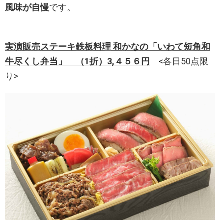
風味が自慢
です。
実演販売ステーキ鉄板料理 和かなの「いわて短角和
牛尽くし弁当」 （1折）3,４５６円
<各日50点限
り>