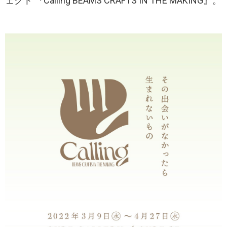
ェクト 『Calling BEAMS CRAFTS IN THE MAKING』。