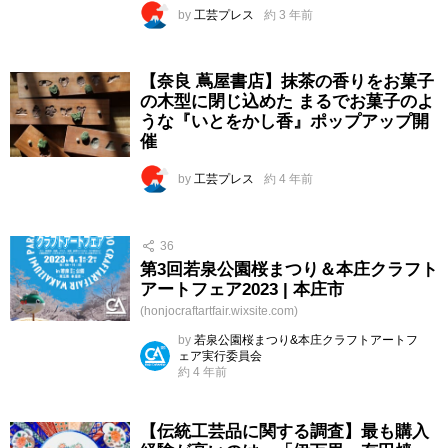
by
工芸プレス
約 3 年前
【奈良 蔦屋書店】抹茶の香りをお菓子
の木型に閉じ込めた まるでお菓子のよ
うな『いとをかし香』ポップアップ開
催
by
工芸プレス
約 4 年前
36
第3回若泉公園桜まつり＆本庄クラフト
アートフェア2023 | 本庄市
(honjocraftartfair.wixsite.com)
by
若泉公園桜まつり&本庄クラフトアートフ
ェア実行委員会
約 4 年前
【伝統工芸品に関する調査】最も購入