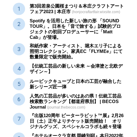
第3回若泉公園桜まつり＆本庄クラフトアート
フェア2023 | 本庄市
(honjocraftartfair.wixsite.com)
Spotify を活用した新しい旅の形 「SOUND
TOUR」。日本を「音で旅する」試験的プロ
ジェクトの初回プロデューサーに「Matt
Cab」が登場。
和紙作家・アーティスト、堀木エリ子による
照明コレクション、家具EC「FLYMEe」にて
数量限定で販売開始。
【伝統工芸品の新しい未来 ～会津塗と北欧デ
ザイン～】
ルービックキューブと日本の工芸が融合した
新シリーズ匠一弾
人気の工芸品が多いのはあの県！伝統工芸品
検索数ランキング【都道府県別】 | BECOS
Journal
(journal.thebecos.com)
『出版120周年 ピーターラビット™展』2月26
日（土）正午よりチケット販売開始！ オリ
ジナルグッズ、スペシャルコラボも続々登場
『ホテルオークラ京都 岡崎別邸』本日2022年