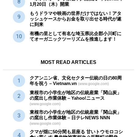
1月20日（木）開業
もうドラマや映画の世界だけではない！アタ
ッシュケースからお金を取り出せる時代が遂
に到来
有機の里として有名な埼玉県比企郡小川町に
てオーガニックツーリズムを推進します！
MOST READ ARTICLES
クアンニン省、文化セクター
伝統
の日の80周
年を祝う – Vietnam.vn
(www.google.com)
東根市の小学生が地区の
伝統産業
「関山炭」
の窯出し作業体験 – Yahoo!ニュース
(www.google.com)
東根市の小学生が地区の
伝統産業
「関山炭」
の窯出し作業体験 – 日テレNEWS NNN
(www.google.com)
クマが畑に50分間も居座る 甘いトウモロコシ