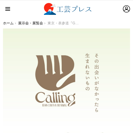
L
Menu
You are here:
ホーム
展示会・展覧会
東京・表参道『GYRE GALLERY』にて、『Calling BEAMS CRAFTS IN THE MAKING』の展覧会を2022年3月9日（水）〜4月27日（水）開催