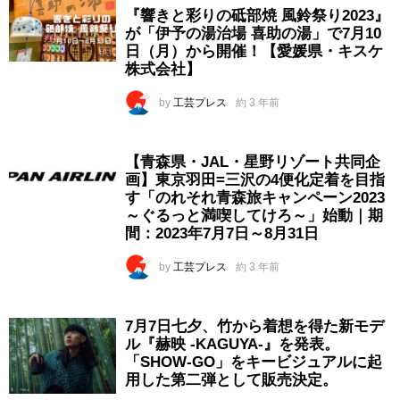
『響きと彩りの砥部焼 風鈴祭り2023』
が「伊予の湯治場 喜助の湯」で7月10
日（月）から開催！【愛媛県・キスケ
株式会社】
by
工芸プレス
約 3 年前
【青森県・JAL・星野リゾート共同企
画】東京羽田=三沢の4便化定着を目指
す「のれそれ青森旅キャンペーン2023
～ぐるっと満喫してけろ～」始動｜期
間：2023年7月7日～8月31日
by
工芸プレス
約 3 年前
7月7日七夕、竹から着想を得た新モデ
ル『赫映 -KAGUYA-』を発表。
「SHOW-GO」をキービジュアルに起
用した第二弾として販売決定。