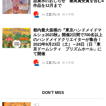
品展示のおしらせ 最高賞受賞を含む4
作品を12月まで
by
工芸プレス
約 3 年前
都内最大規模の『東京ハンドメイドマ
ルシェ2023秋』開催2日間で700名以上
のハンドメイドクリエイターが集合！
2023年9月23日（土）～24日（日「東
京ドームシティ プリズムホール」に
て開催
by
工芸プレス
約 3 年前
DON'T MISS
1