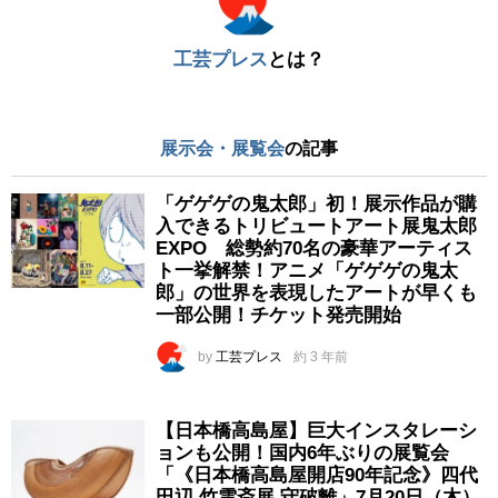
工芸プレス
とは？
展示会・展覧会
の記事
「ゲゲゲの鬼太郎」初！展示作品が購
入できるトリビュートアート展鬼太郎
EXPO 総勢約70名の豪華アーティス
ト一挙解禁！アニメ「ゲゲゲの鬼太
郎」の世界を表現したアートが早くも
一部公開！チケット発売開始
by
工芸プレス
約 3 年前
【日本橋高島屋】巨大インスタレーシ
ョンも公開！国内6年ぶりの展覧会
「《日本橋高島屋開店90年記念》四代
田辺 竹雲斎展 守破離」7月20日（木）