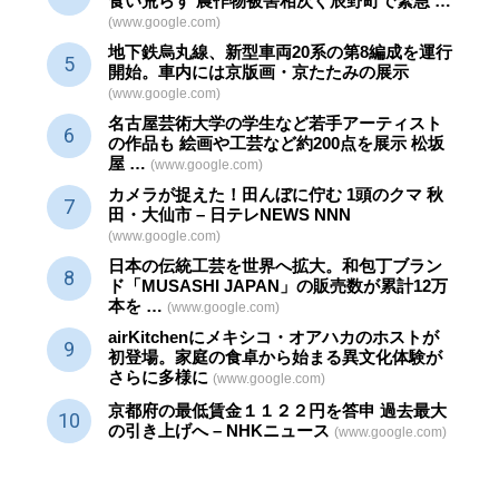
食い荒らす 農作物被害相次ぐ辰野町で緊急 …
(www.google.com)
地下鉄烏丸線、新型車両20系の第8編成を運行
開始。車内には京版画・京たたみの展示
(www.google.com)
名古屋芸術大学の学生など若手アーティスト
の作品も 絵画や
工芸
など約200点を展示 松坂
屋 …
(www.google.com)
カメラが捉えた！田んぼに佇む 1頭のクマ 秋
田・大仙市 – 日テレNEWS NNN
(www.google.com)
日本の伝統
工芸
を世界へ拡大。和包丁ブラン
ド「MUSASHI JAPAN」の販売数が累計12万
本を …
(www.google.com)
airKitchenにメキシコ・オアハカのホストが
初登場。家庭の食卓から始まる異文化体験が
さらに多様に
(www.google.com)
京都府の最低賃金１１２２円を答申 過去最大
の引き上げへ – NHKニュース
(www.google.com)