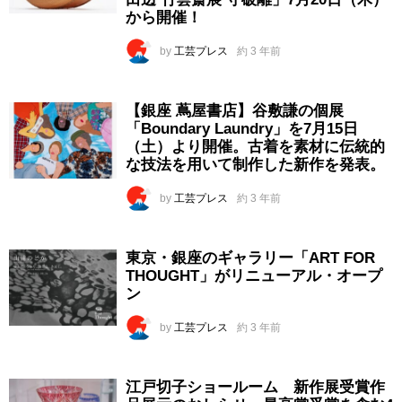
から開催！
by
工芸プレス
約 3 年前
【銀座 蔦屋書店】谷敷謙の個展
「Boundary Laundry」を7月15日
（土）より開催。古着を素材に伝統的
な技法を用いて制作した新作を発表。
by
工芸プレス
約 3 年前
東京・銀座のギャラリー「ART FOR
THOUGHT」がリニューアル・オープ
ン
by
工芸プレス
約 3 年前
江戸切子ショールーム 新作展受賞作