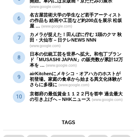
開始。車内には京版画・京たたみの展示
(www.google.com)
名古屋芸術大学の学生など若手アーティスト
の作品も 絵画や
工芸
など約200点を展示 松坂
屋 …
(www.google.com)
カメラが捉えた！田んぼに佇む 1頭のクマ 秋
田・大仙市 – 日テレNEWS NNN
(www.google.com)
日本の伝統
工芸
を世界へ拡大。和包丁ブラン
ド「MUSASHI JAPAN」の販売数が累計12万
本を …
(www.google.com)
airKitchenにメキシコ・オアハカのホストが
初登場。家庭の食卓から始まる異文化体験が
さらに多様に
(www.google.com)
京都府の最低賃金１１２２円を答申 過去最大
の引き上げへ – NHKニュース
(www.google.com)
TAGS