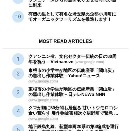
に到来
有機の里として有名な埼玉県比企郡小川町に
てオーガニックツーリズムを推進します！
MOST READ ARTICLES
クアンニン省、文化セクター
伝統
の日の80周
年を祝う – Vietnam.vn
(www.google.com)
東根市の小学生が地区の
伝統産業
「関山炭」
の窯出し作業体験 – Yahoo!ニュース
(www.google.com)
東根市の小学生が地区の
伝統産業
「関山炭」
の窯出し作業体験 – 日テレNEWS NNN
(www.google.com)
クマが畑に50分間も居座る 甘いトウモロコシ
食い荒らす 農作物被害相次ぐ辰野町で緊急 …
(www.google.com)
地下鉄烏丸線、新型車両20系の第8編成を運行