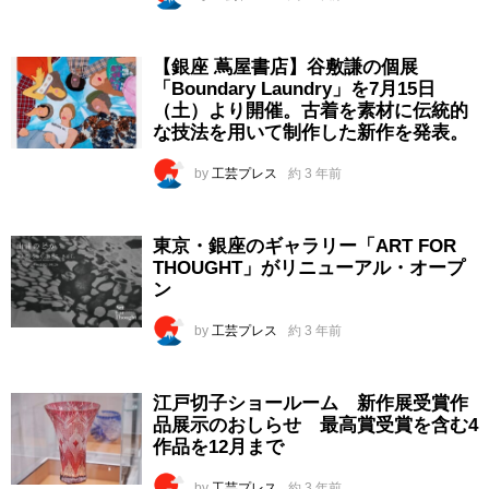
【銀座 蔦屋書店】谷敷謙の個展
「Boundary Laundry」を7月15日
（土）より開催。古着を素材に伝統的
な技法を用いて制作した新作を発表。
by
工芸プレス
約 3 年前
東京・銀座のギャラリー「ART FOR
THOUGHT」がリニューアル・オープ
ン
by
工芸プレス
約 3 年前
江戸切子ショールーム 新作展受賞作
品展示のおしらせ 最高賞受賞を含む4
作品を12月まで
by
工芸プレス
約 3 年前