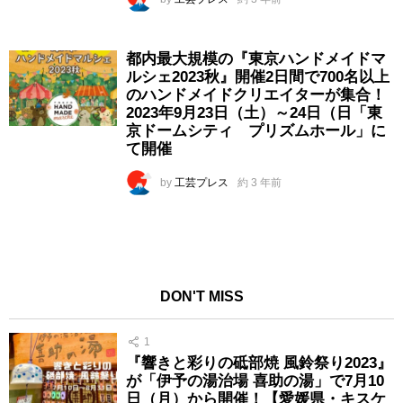
都内最大規模の『東京ハンドメイドマ
ルシェ2023秋』開催2日間で700名以上
のハンドメイドクリエイターが集合！
2023年9月23日（土）～24日（日「東
京ドームシティ プリズムホール」に
て開催
by
工芸プレス
約 3 年前
DON'T MISS
1
『響きと彩りの砥部焼 風鈴祭り2023』
が「伊予の湯治場 喜助の湯」で7月10
日（月）から開催！【愛媛県・キスケ