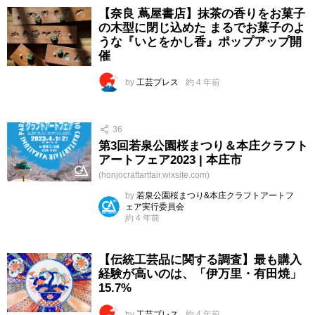
【奈良 蔦屋書店】抹茶の香りをお菓子
の木型に閉じ込めた まるでお菓子のよ
うな『いとをかし香』ポップアップ開
催
by
工芸プレス
約 4 年前
36
第3回若泉公園桜まつり＆本庄クラフト
アートフェア2023 | 本庄市
(honjocraftartfair.wixsite.com)
by
若泉公園桜まつり&本庄クラフトアートフ
ェア実行委員会
約 4 年前
【伝統工芸品に関する調査】最も購入
経験が高いのは、「伊万里・有田焼」
15.7%
by
工芸プレス
約 4 年前