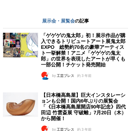
展示会・展覧会
の記事
「ゲゲゲの鬼太郎」初！展示作品が購
入できるトリビュートアート展鬼太郎
EXPO 総勢約70名の豪華アーティス
ト一挙解禁！アニメ「ゲゲゲの鬼太
郎」の世界を表現したアートが早くも
一部公開！チケット発売開始
by
工芸プレス
約 3 年前
【日本橋高島屋】巨大インスタレーシ
ョンも公開！国内6年ぶりの展覧会
「《日本橋高島屋開店90年記念》四代
田辺 竹雲斎展 守破離」7月20日（木）
から開催！
by
工芸プレス
約 3 年前