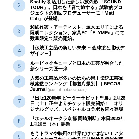
Spotify を活用した新しい旅の形 「SOUND
TOUR」。日本を「音で旅する」試験的プロ
ジェクトの初回プロデューサーに「Matt
Cab」が登場。
和紙作家・アーティスト、堀木エリ子による
照明コレクション、家具EC「FLYMEe」にて
数量限定で販売開始。
【伝統工芸品の新しい未来 ～会津塗と北欧デ
ザイン～】
ルービックキューブと日本の工芸が融合した
新シリーズ匠一弾
人気の工芸品が多いのはあの県！伝統工芸品
検索数ランキング【都道府県別】 | BECOS
Journal
(journal.thebecos.com)
『出版120周年 ピーターラビット™展』2月26
日（土）正午よりチケット販売開始！ オリ
ジナルグッズ、スペシャルコラボも続々登場
『ホテルオークラ京都 岡崎別邸』本日2022年
1月20日（木）開業
もうドラマや映画の世界だけではない！アタ
ッシュケースからお金を取り出せる時代が遂