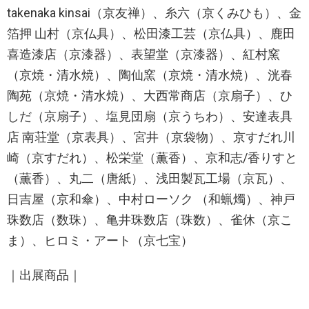
takenaka kinsai（京友禅）、糸六（京くみひも）、金
箔押 山村（京仏具）、松田漆工芸（京仏具）、鹿田
喜造漆店（京漆器）、表望堂（京漆器）、紅村窯
（京焼・清水焼）、陶仙窯（京焼・清水焼）、洸春
陶苑（京焼・清水焼）、大西常商店（京扇子）、ひ
しだ（京扇子）、塩見団扇（京うちわ）、安達表具
店 南荘堂（京表具）、宮井（京袋物）、京すだれ川
崎（京すだれ）、松栄堂（薫香）、京和志/香りすと
（薫香）、丸二（唐紙）、浅田製瓦工場（京瓦）、
日吉屋（京和傘）、中村ローソク （和蝋燭）、神戸
珠数店（数珠）、亀井珠数店（珠数）、雀休（京こ
ま）、ヒロミ・アート（京七宝）
｜出展商品｜