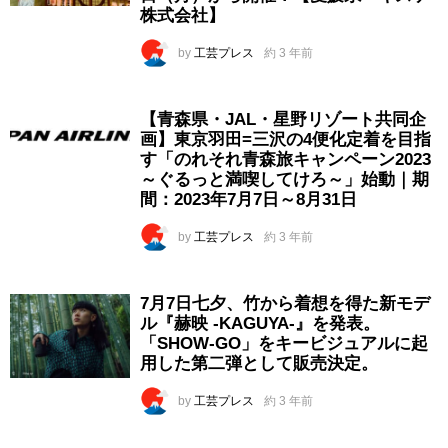
株式会社】
by
工芸プレス
約 3 年前
【青森県・JAL・星野リゾート共同企
画】東京羽田=三沢の4便化定着を目指
す「のれそれ青森旅キャンペーン2023
～ぐるっと満喫してけろ～」始動｜期
間：2023年7月7日～8月31日
by
工芸プレス
約 3 年前
7月7日七夕、竹から着想を得た新モデ
ル『赫映 -KAGUYA-』を発表。
「SHOW-GO」をキービジュアルに起
用した第二弾として販売決定。
by
工芸プレス
約 3 年前