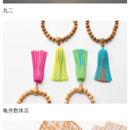
丸二
亀井数珠店