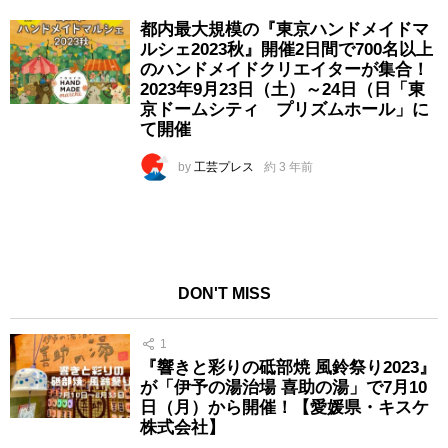
都内最大規模の『東京ハンドメイドマ
ルシェ2023秋』開催2日間で700名以上
のハンドメイドクリエイターが集合！
2023年9月23日（土）～24日（日「東
京ドームシティ プリズムホール」に
て開催
by
工芸プレス
約 3 年前
DON'T MISS
1
『響きと彩りの砥部焼 風鈴祭り2023』
が「伊予の湯治場 喜助の湯」で7月10
日（月）から開催！【愛媛県・キスケ
株式会社】