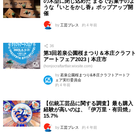
の木型に閉じ込めた まるでお菓子のよ
うな『いとをかし香』ポップアップ開
催
by
工芸プレス
約 4 年前
36
第3回若泉公園桜まつり＆本庄クラフト
アートフェア2023 | 本庄市
(honjocraftartfair.wixsite.com)
by
若泉公園桜まつり&本庄クラフトアートフ
ェア実行委員会
約 4 年前
【伝統工芸品に関する調査】最も購入
経験が高いのは、「伊万里・有田焼」
15.7%
by
工芸プレス
約 4 年前