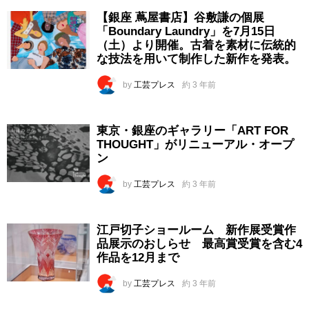
【銀座 蔦屋書店】谷敷謙の個展
「Boundary Laundry」を7月15日
（土）より開催。古着を素材に伝統的
な技法を用いて制作した新作を発表。
by
工芸プレス
約 3 年前
東京・銀座のギャラリー「ART FOR
THOUGHT」がリニューアル・オープ
ン
by
工芸プレス
約 3 年前
江戸切子ショールーム 新作展受賞作
品展示のおしらせ 最高賞受賞を含む4
作品を12月まで
by
工芸プレス
約 3 年前