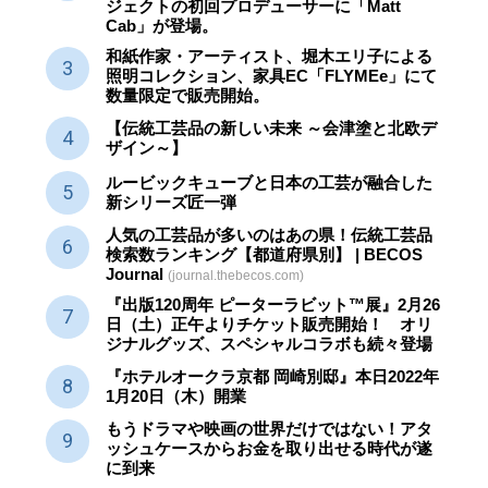
ジェクトの初回プロデューサーに「Matt
Cab」が登場。
和紙作家・アーティスト、堀木エリ子による
照明コレクション、家具EC「FLYMEe」にて
数量限定で販売開始。
【伝統工芸品の新しい未来 ～会津塗と北欧デ
ザイン～】
ルービックキューブと日本の工芸が融合した
新シリーズ匠一弾
人気の工芸品が多いのはあの県！伝統工芸品
検索数ランキング【都道府県別】 | BECOS
Journal
(journal.thebecos.com)
『出版120周年 ピーターラビット™展』2月26
日（土）正午よりチケット販売開始！ オリ
ジナルグッズ、スペシャルコラボも続々登場
『ホテルオークラ京都 岡崎別邸』本日2022年
1月20日（木）開業
もうドラマや映画の世界だけではない！アタ
ッシュケースからお金を取り出せる時代が遂
に到来