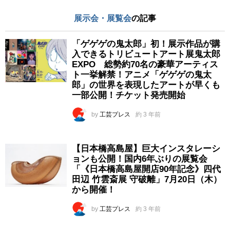
展示会・展覧会
の記事
「ゲゲゲの鬼太郎」初！展示作品が購
入できるトリビュートアート展鬼太郎
EXPO 総勢約70名の豪華アーティス
ト一挙解禁！アニメ「ゲゲゲの鬼太
郎」の世界を表現したアートが早くも
一部公開！チケット発売開始
by
工芸プレス
約 3 年前
【日本橋高島屋】巨大インスタレーシ
ョンも公開！国内6年ぶりの展覧会
「《日本橋高島屋開店90年記念》四代
田辺 竹雲斎展 守破離」7月20日（木）
から開催！
by
工芸プレス
約 3 年前