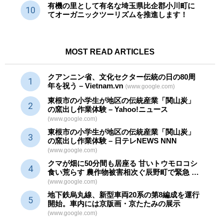
有機の里として有名な埼玉県比企郡小川町に
てオーガニックツーリズムを推進します！
MOST READ ARTICLES
クアンニン省、文化セクター
伝統
の日の80周
年を祝う – Vietnam.vn
(www.google.com)
東根市の小学生が地区の
伝統産業
「関山炭」
の窯出し作業体験 – Yahoo!ニュース
(www.google.com)
東根市の小学生が地区の
伝統産業
「関山炭」
の窯出し作業体験 – 日テレNEWS NNN
(www.google.com)
クマが畑に50分間も居座る 甘いトウモロコシ
食い荒らす 農作物被害相次ぐ辰野町で緊急 …
(www.google.com)
地下鉄烏丸線、新型車両20系の第8編成を運行
開始。車内には京版画・京たたみの展示
(www.google.com)