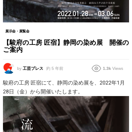
展示会・展覧会
【駿府の工房 匠宿】静岡の染め展 開催の
ご案内
by
工芸プレス
約 5 年前
1.3k
Views
駿府の工房 匠宿にて、静岡の染め展を、2022年1月
28日（金）から開催いたします。