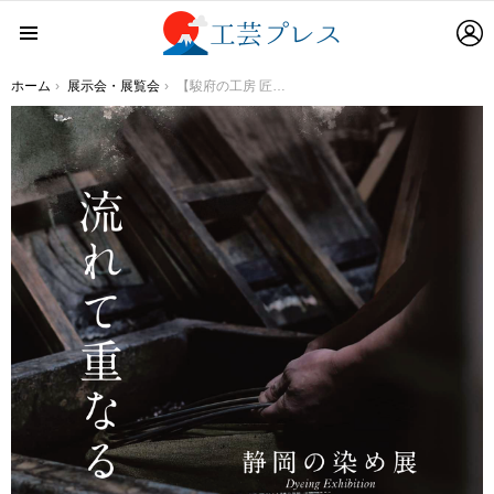
L
Menu
You are here:
ホーム
展示会・展覧会
【駿府の工房 匠宿】静岡の染め展 開催のご案内