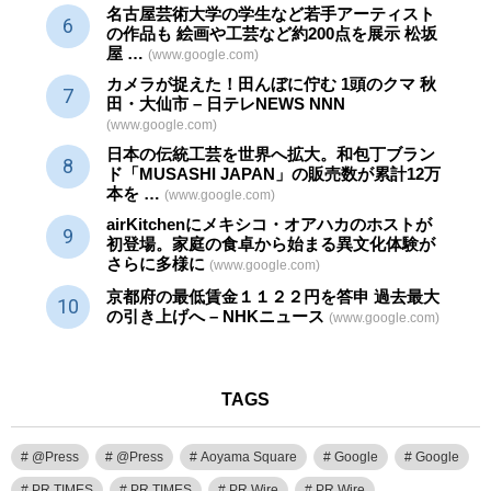
名古屋芸術大学の学生など若手アーティスト
の作品も 絵画や
工芸
など約200点を展示 松坂
屋 …
(www.google.com)
カメラが捉えた！田んぼに佇む 1頭のクマ 秋
田・大仙市 – 日テレNEWS NNN
(www.google.com)
日本の伝統
工芸
を世界へ拡大。和包丁ブラン
ド「MUSASHI JAPAN」の販売数が累計12万
本を …
(www.google.com)
airKitchenにメキシコ・オアハカのホストが
初登場。家庭の食卓から始まる異文化体験が
さらに多様に
(www.google.com)
京都府の最低賃金１１２２円を答申 過去最大
の引き上げへ – NHKニュース
(www.google.com)
TAGS
@Press
@Press
Aoyama Square
Google
Google
PR TIMES
PR TIMES
PR Wire
PR Wire