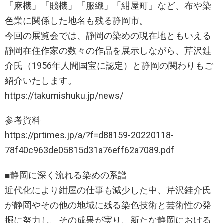
「麻機」「賤機」「服織」「紺屋町」など、布や染
色業に関係した地名も残る静岡市。
今回の展覧会では、静岡の染めの現在地ともいえる
静岡在住作家の数々の作品を展示しながら、芹沢銈
介氏（1956年人間国宝に認定）と静岡の関わりもご
紹介いたします。
https://takumishuku.jp/news/
参考資料
https://prtimes.jp/a/?f=d88159-20220118-
78f40c963de05815d31a76eff62a7089.pdf
■静岡に深く流れる染めの系譜
近代化により紺屋の仕事も減少した中、芹沢銈介氏
が静岡やその他の地域に残る染色技術と芸術性の発
掘に努力し、その成果が実り、新たな静岡における