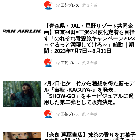
by
工芸プレス
約 3 年前
【青森県・JAL・星野リゾート共同企
画】東京羽田=三沢の4便化定着を目指
す「のれそれ青森旅キャンペーン2023
～ぐるっと満喫してけろ～」始動｜期
間：2023年7月7日～8月31日
by
工芸プレス
約 3 年前
7月7日七夕、竹から着想を得た新モデ
ル『赫映 -KAGUYA-』を発表。
「SHOW-GO」をキービジュアルに起
用した第二弾として販売決定。
by
工芸プレス
約 3 年前
【奈良 蔦屋書店】抹茶の香りをお菓子