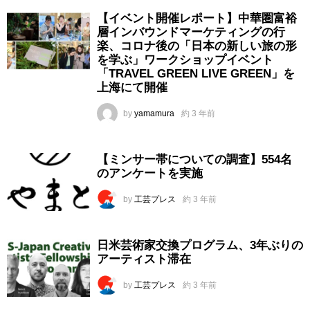
【イベント開催レポート】中華圏富裕
層インバウンドマーケティングの行
楽、コロナ後の「日本の新しい旅の形
を学ぶ」ワークショップイベント
「TRAVEL GREEN LIVE GREEN」を
上海にて開催
by
yamamura
約 3 年前
【ミンサー帯についての調査】554名
のアンケートを実施
by
工芸プレス
約 3 年前
日米芸術家交換プログラム、3年ぶりの
アーティスト滞在
by
工芸プレス
約 3 年前