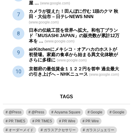
屋 …
(www.google.com)
カメラが捉えた！田んぼに佇む 1頭のクマ 秋
田・大仙市 – 日テレNEWS NNN
(www.google.com)
日本の伝統
工芸
を世界へ拡大。和包丁ブラン
ド「MUSASHI JAPAN」の販売数が累計12万
本を …
(www.google.com)
airKitchenにメキシコ・オアハカのホストが
初登場。家庭の食卓から始まる異文化体験が
さらに多様に
(www.google.com)
京都府の最低賃金１１２２円を答申 過去最大
の引き上げへ – NHKニュース
(www.google.com)
TAGS
@Press
@Press
Aoyama Square
Google
Google
PR TIMES
PR TIMES
PR Wire
PR Wire
オーダーメイド
ガラスアクセサリー
ガラスジュエリー