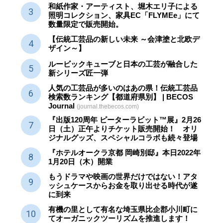
和紙作家・アーティスト、堀木エリ子による
照明コレクション、家具EC「FLYMEe」にて
数量限定で販売開始。
【伝統工芸品の新しい未来 ～会津塗と北欧デ
ザイン～】
ルービックキューブと日本の工芸が融合した
新シリーズ匠一弾
人気の工芸品が多いのはあの県！伝統工芸品
検索数ランキング【都道府県別】 | BECOS
Journal
(journal.thebecos.com)
『出版120周年 ピーターラビット™展』2月26
日（土）正午よりチケット販売開始！ オリ
ジナルグッズ、スペシャルコラボも続々登場
『ホテルオークラ京都 岡崎別邸』本日2022年
1月20日（木）開業
もうドラマや映画の世界だけではない！アタ
ッシュケースからお金を取り出せる時代が遂
に到来
有機の里として有名な埼玉県比企郡小川町に
てオーガニックツーリズムを推進します！