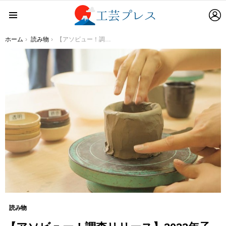
L
Menu
You are here:
ホーム
読み物
【アソビュー！調査リリース】2022年子供と挑戦したいものづくり＆アウトドア体験を調査。ものづくりの1位は陶芸、アウトドア体験の1位は乗馬という結果に
読み物