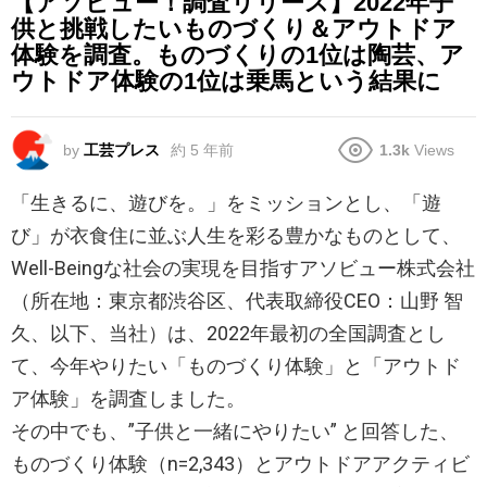
【アソビュー！調査リリース】2022年子
供と挑戦したいものづくり＆アウトドア
体験を調査。ものづくりの1位は陶芸、ア
ウトドア体験の1位は乗馬という結果に
by
工芸プレス
約 5 年前
1.3k
Views
「生きるに、遊びを。」をミッションとし、「遊
び」が衣食住に並ぶ人生を彩る豊かなものとして、
Well-Beingな社会の実現を目指すアソビュー株式会社
（所在地：東京都渋谷区、代表取締役CEO：山野 智
久、以下、当社）は、2022年最初の全国調査とし
て、今年やりたい「ものづくり体験」と「アウトド
ア体験」を調査しました。
その中でも、”子供と一緒にやりたい” と回答した、
ものづくり体験（n=2,343）とアウトドアアクティビ