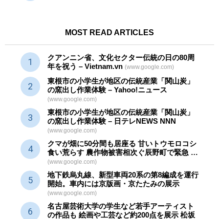
MOST READ ARTICLES
クアンニン省、文化セクター
伝統
の日の80周
年を祝う – Vietnam.vn
(www.google.com)
東根市の小学生が地区の
伝統産業
「関山炭」
の窯出し作業体験 – Yahoo!ニュース
(www.google.com)
東根市の小学生が地区の
伝統産業
「関山炭」
の窯出し作業体験 – 日テレNEWS NNN
(www.google.com)
クマが畑に50分間も居座る 甘いトウモロコシ
食い荒らす 農作物被害相次ぐ辰野町で緊急 …
(www.google.com)
地下鉄烏丸線、新型車両20系の第8編成を運行
開始。車内には京版画・京たたみの展示
(www.google.com)
名古屋芸術大学の学生など若手アーティスト
の作品も 絵画や
工芸
など約200点を展示 松坂