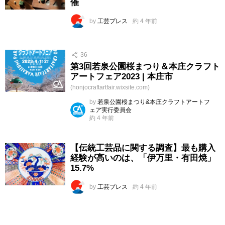
催
by
工芸プレス
約 4 年前
36
第3回若泉公園桜まつり＆本庄クラフト
アートフェア2023 | 本庄市
(honjocraftartfair.wixsite.com)
by
若泉公園桜まつり&本庄クラフトアートフ
ェア実行委員会
約 4 年前
【伝統工芸品に関する調査】最も購入
経験が高いのは、「伊万里・有田焼」
15.7%
by
工芸プレス
約 4 年前