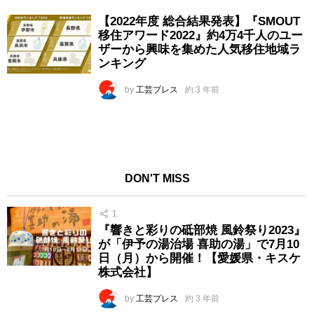
【2022年度 総合結果発表】『SMOUT
移住アワード2022』約4万4千人のユー
ザーから興味を集めた人気移住地域ラ
ンキング
by
工芸プレス
約 3 年前
DON'T MISS
1
『響きと彩りの砥部焼 風鈴祭り2023』
が「伊予の湯治場 喜助の湯」で7月10
日（月）から開催！【愛媛県・キスケ
株式会社】
by
工芸プレス
約 3 年前