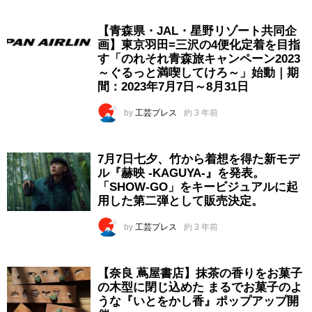
【青森県・JAL・星野リゾート共同企
画】東京羽田=三沢の4便化定着を目指
す「のれそれ青森旅キャンペーン2023
～ぐるっと満喫してけろ～」始動｜期
間：2023年7月7日～8月31日
by
工芸プレス
約 3 年前
7月7日七夕、竹から着想を得た新モデ
ル『赫映 -KAGUYA-』を発表。
「SHOW-GO」をキービジュアルに起
用した第二弾として販売決定。
by
工芸プレス
約 3 年前
【奈良 蔦屋書店】抹茶の香りをお菓子
の木型に閉じ込めた まるでお菓子のよ
うな『いとをかし香』ポップアップ開