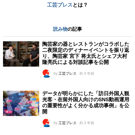
工芸プレス
とは？
読み物
の記事
陶芸家の器とレストランがコラボした
二夜限定のディナーイベントを振り返
り、陶芸家 宮下 将太氏とシェフ大村
隆亮氏による対談記事を公開
by
工芸プレス
約 3 年前
データが明らかにした「訪日外国人観
光客・在留外国人向けのSNS動画運用
の重要性がよく分かる成功事例」を公
開
by
工芸プレス
約 3 年前