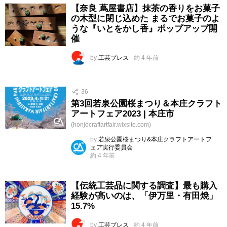
【奈良 蔦屋書店】抹茶の香りをお菓子
の木型に閉じ込めた まるでお菓子のよ
うな『いとをかし香』ポップアップ開
催
by
工芸プレス
約 4 年前
36
第3回若泉公園桜まつり＆本庄クラフト
アートフェア2023 | 本庄市
(honjocraftartfair.wixsite.com)
by
若泉公園桜まつり&本庄クラフトアートフ
ェア実行委員会
約 4 年前
【伝統工芸品に関する調査】最も購入
経験が高いのは、「伊万里・有田焼」
15.7%
by
工芸プレス
約 4 年前