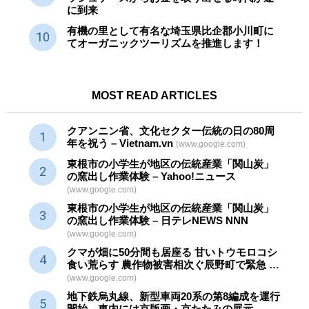
に到来
有機の里として有名な埼玉県比企郡小川町に
てオーガニックツーリズムを推進します！
MOST READ ARTICLES
クアンニン省、文化セクター
伝統
の日の80周
年を祝う – Vietnam.vn
(www.google.com)
東根市の小学生が地区の
伝統産業
「関山炭」
の窯出し作業体験 – Yahoo!ニュース
(www.google.com)
東根市の小学生が地区の
伝統産業
「関山炭」
の窯出し作業体験 – 日テレNEWS NNN
(www.google.com)
クマが畑に50分間も居座る 甘いトウモロコシ
食い荒らす 農作物被害相次ぐ辰野町で緊急 …
(www.google.com)
地下鉄烏丸線、新型車両20系の第8編成を運行
開始。車内には京版画・京たたみの展示