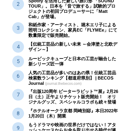
Spotify を活用した新しい旅の形 「SOUND
TOUR」。日本を「音で旅する」試験的プロ
ジェクトの初回プロデューサーに「Matt
Cab」が登場。
和紙作家・アーティスト、堀木エリ子による
照明コレクション、家具EC「FLYMEe」にて
数量限定で販売開始。
【伝統工芸品の新しい未来 ～会津塗と北欧デ
ザイン～】
ルービックキューブと日本の工芸が融合した
新シリーズ匠一弾
人気の工芸品が多いのはあの県！伝統工芸品
検索数ランキング【都道府県別】 | BECOS
Journal
(journal.thebecos.com)
『出版120周年 ピーターラビット™展』2月26
日（土）正午よりチケット販売開始！ オリ
ジナルグッズ、スペシャルコラボも続々登場
『ホテルオークラ京都 岡崎別邸』本日2022年
1月20日（木）開業
もうドラマや映画の世界だけではない！アタ
ッシュケースからお金を取り出せる時代が遂