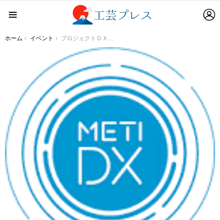
L
Menu
You are here:
ホーム
イベント
プロジェクトＤＸ ー競争から共創へ「一緒に変わろう」ー