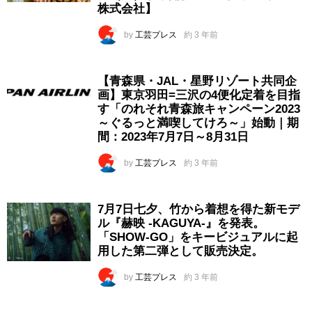
株式会社】
by
工芸プレス
約 3 年前
【青森県・JAL・星野リゾート共同企
画】東京羽田=三沢の4便化定着を目指
す「のれそれ青森旅キャンペーン2023
～ぐるっと満喫してけろ～」始動｜期
間：2023年7月7日～8月31日
by
工芸プレス
約 3 年前
7月7日七夕、竹から着想を得た新モデ
ル『赫映 -KAGUYA-』を発表。
「SHOW-GO」をキービジュアルに起
用した第二弾として販売決定。
by
工芸プレス
約 3 年前