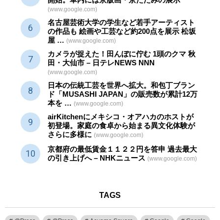
(www.google.com)
名古屋芸術大学の学生など若手アーティスト
の作品も 絵画や
工芸
など約200点を展示 松坂
屋 …
(www.google.com)
カメラが捉えた！田んぼに佇む 1頭のクマ 秋
田・大仙市 – 日テレNEWS NNN
(www.google.com)
日本の伝統
工芸
を世界へ拡大。和包丁ブラン
ド「MUSASHI JAPAN」の販売数が累計12万
本を …
(www.google.com)
airKitchenにメキシコ・オアハカのホストが
初登場。家庭の食卓から始まる異文化体験が
さらに多様に
(www.google.com)
京都府の最低賃金１１２２円を答申 過去最大
の引き上げへ – NHKニュース
(www.google.com)
TAGS