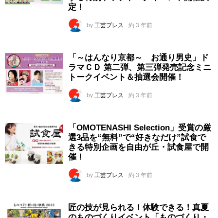
定！
by
工芸プレス
約 3 年前
「～はんなり京都～ お通り男史」ド
ラマＣＤ 第二弾、第三弾発売記念ミニ
トークイベント＆抽選会開催！
by
工芸プレス
約 3 年前
「OMOTENASHI Selection」受賞の厳
選3品を“無料”で“好きなだけ”試食で
きる特別企画を自由が丘・試食屋で開
催！
by
工芸プレス
約 3 年前
匠の技が見られる！体験できる！真夏
のものづくりイベント「ものづくり・