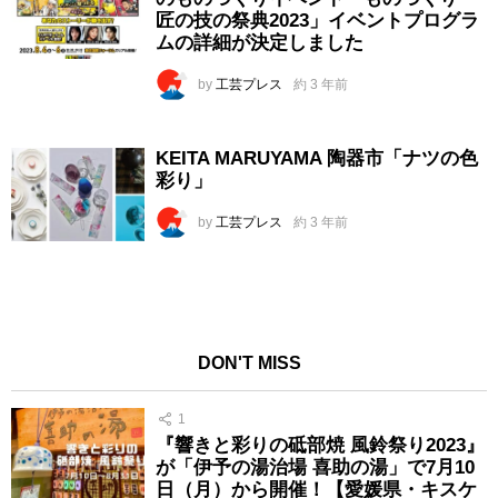
匠の技の祭典2023」イベントプログラ
ムの詳細が決定しました
by
工芸プレス
約 3 年前
KEITA MARUYAMA 陶器市「ナツの色
彩り」
by
工芸プレス
約 3 年前
DON'T MISS
1
『響きと彩りの砥部焼 風鈴祭り2023』
が「伊予の湯治場 喜助の湯」で7月10
日（月）から開催！【愛媛県・キスケ