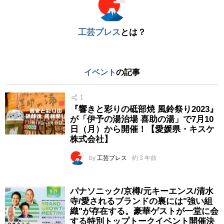
工芸プレス
とは？
イベント
の記事
1
『響きと彩りの砥部焼 風鈴祭り2023』
が「伊予の湯治場 喜助の湯」で7月10
日（月）から開催！【愛媛県・キスケ
株式会社】
by
工芸プレス
約 3 年前
パナソニック/京樽/元キーエンス/清水
寺/愛されるブランドの裏には"強い組
織"が存在する。豪華ゲストが一堂に会
する特別トップトークイベント開催決