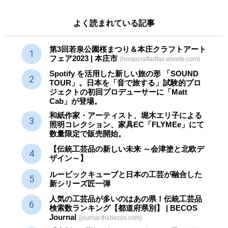
よく読まれている記事
第3回若泉公園桜まつり＆本庄クラフトアート
フェア2023 | 本庄市
(honjocraftartfair.wixsite.com)
Spotify を活用した新しい旅の形 「SOUND
TOUR」。日本を「音で旅する」試験的プロ
ジェクトの初回プロデューサーに「Matt
Cab」が登場。
和紙作家・アーティスト、堀木エリ子による
照明コレクション、家具EC「FLYMEe」にて
数量限定で販売開始。
【伝統工芸品の新しい未来 ～会津塗と北欧デ
ザイン～】
ルービックキューブと日本の工芸が融合した
新シリーズ匠一弾
人気の工芸品が多いのはあの県！伝統工芸品
検索数ランキング【都道府県別】 | BECOS
Journal
(journal.thebecos.com)