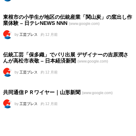
東根市の小学生が地区の
伝統産業
「関山炭」の窯出し作
業体験 – 日テレNEWS NNN
(www.google.com)
by
工芸プレス
約 12 月前
伝統
工芸
「保多織」でパリ出展 デザイナーの吉原潤さ
んが高松市表敬 – 日本経済新聞
(www.google.com)
by
工芸プレス
約 12 月前
共同通信ＰＲワイヤー｜山形新聞
(www.google.com)
by
工芸プレス
約 12 月前