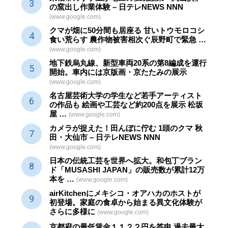
の窯出し作業体験 – 日テレNEWS NNN
(www.google.com)
クマが畑に50分間も居座る 甘いトウモロコシ
食い荒らす 農作物被害相次ぐ辰野町で緊急 …
(www.google.com)
地下鉄烏丸線、新型車両20系の第8編成を運行
開始。車内には京版画・京たたみの展示
(www.google.com)
名古屋芸術大学の学生など若手アーティスト
の作品も 絵画や
工芸
など約200点を展示 松坂
屋 …
(www.google.com)
カメラが捉えた！田んぼに佇む 1頭のクマ 秋
田・大仙市 – 日テレNEWS NNN
(www.google.com)
日本の伝統
工芸
を世界へ拡大。和包丁ブラン
ド「MUSASHI JAPAN」の販売数が累計12万
本を …
(www.google.com)
airKitchenにメキシコ・オアハカのホストが
初登場。家庭の食卓から始まる異文化体験が
さらに多様に
(www.google.com)
京都府の最低賃金１１２２円を答申 過去最大