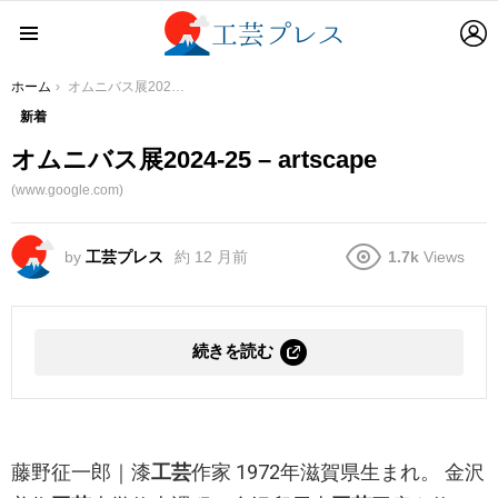
L
Menu
You are here:
ホーム
オムニバス展2024-25 – artscape
新着
オムニバス展2024-25 – artscape
(www.google.com)
by
工芸プレス
約 12 月前
1.7k
Views
続きを読む
藤野征一郎｜漆
工芸
作家 1972年滋賀県生まれ。 金沢