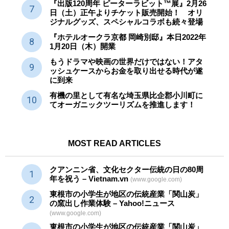
『出版120周年 ピーターラビット™展』2月26
日（土）正午よりチケット販売開始！ オリ
ジナルグッズ、スペシャルコラボも続々登場
『ホテルオークラ京都 岡崎別邸』本日2022年
1月20日（木）開業
もうドラマや映画の世界だけではない！アタ
ッシュケースからお金を取り出せる時代が遂
に到来
有機の里として有名な埼玉県比企郡小川町に
てオーガニックツーリズムを推進します！
MOST READ ARTICLES
クアンニン省、文化セクター
伝統
の日の80周
年を祝う – Vietnam.vn
(www.google.com)
東根市の小学生が地区の
伝統産業
「関山炭」
の窯出し作業体験 – Yahoo!ニュース
(www.google.com)
東根市の小学生が地区の
伝統産業
「関山炭」