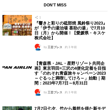
DON'T MISS
1
『響きと彩りの砥部焼 風鈴祭り2023』
が「伊予の湯治場 喜助の湯」で7月10
日（月）から開催！【愛媛県・キスケ
株式会社】
by
工芸プレス
約 3 年前
【青森県・JAL・星野リゾート共同企
画】東京羽田=三沢の4便化定着を目指
す「のれそれ青森旅キャンペーン2023
～ぐるっと満喫してけろ～」始動｜期
間：2023年7月7日～8月31日
by
工芸プレス
約 3 年前
7月7日七夕、竹から着想を得た新モデ