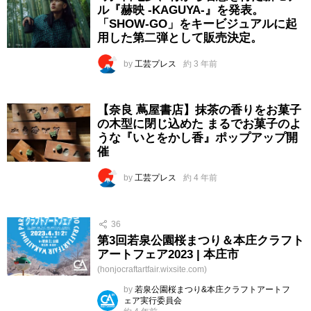
ル『赫映 -KAGUYA-』を発表。
「SHOW-GO」をキービジュアルに起
用した第二弾として販売決定。
by
工芸プレス
約 3 年前
【奈良 蔦屋書店】抹茶の香りをお菓子
の木型に閉じ込めた まるでお菓子のよ
うな『いとをかし香』ポップアップ開
催
by
工芸プレス
約 4 年前
36
第3回若泉公園桜まつり＆本庄クラフト
アートフェア2023 | 本庄市
(honjocraftartfair.wixsite.com)
by
若泉公園桜まつり&本庄クラフトアートフ
ェア実行委員会