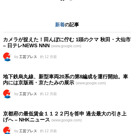
新着
の記事
カメラが捉えた！田んぼに佇む 1頭のクマ 秋田・大仙市
– 日テレNEWS NNN
(www.google.com)
by
工芸プレス
約 12 月前
地下鉄烏丸線、新型車両20系の第8編成を運行開始。車
内には京版画・京たたみの展示
(www.google.com)
by
工芸プレス
約 12 月前
京都府の最低賃金１１２２円を答申 過去最大の引き上
げへ – NHKニュース
(www.google.com)
by
工芸プレス
約 12 月前