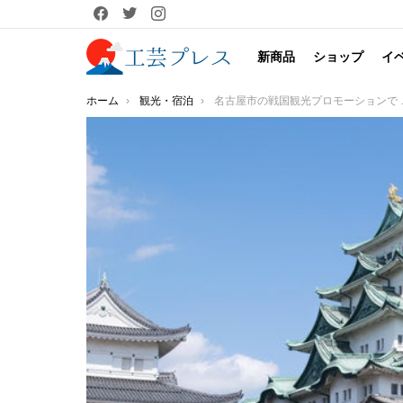
facebook
twitter
instagram
新商品
ショップ
イ
You are here:
ホーム
観光・宿泊
名古屋市の戦国観光プロモーションで 市内人気店による“家康コラボグルメ”を期間限定販売