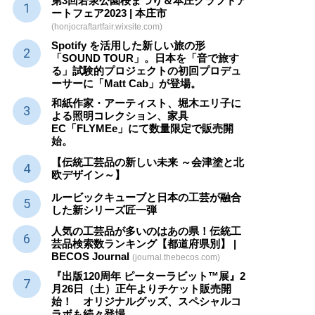
第3回若泉公園桜まつり＆本庄クラフトア
ートフェア2023 | 本庄市
(honjocraftartfair.wixsite.com)
Spotify を活用した新しい旅の形
「SOUND TOUR」。日本を「音で旅す
る」試験的プロジェクトの初回プロデュ
ーサーに「Matt Cab」が登場。
和紙作家・アーティスト、堀木エリ子に
よる照明コレクション、家具
EC「FLYMEe」にて数量限定で販売開
始。
【伝統工芸品の新しい未来 ～会津塗と北
欧デザイン～】
ルービックキューブと日本の工芸が融合
した新シリーズ匠一弾
人気の工芸品が多いのはあの県！伝統工
芸品検索数ランキング【都道府県別】 |
BECOS Journal
(journal.thebecos.com)
『出版120周年 ピーターラビット™展』2
月26日（土）正午よりチケット販売開
始！ オリジナルグッズ、スペシャルコ
ラボも続々登場