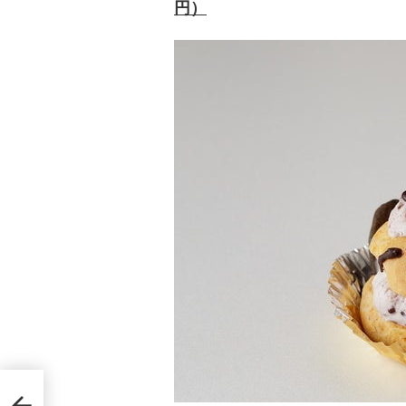
円）
生
ソリ