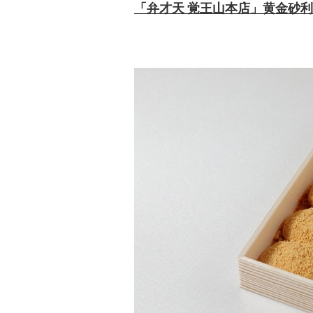
「弁才天
覚王山本店
」
黄金砂