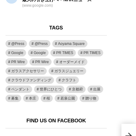
(www.google.com)
TAGS
@Press
@Press
Aoyama Square
Google
Google
PR TIMES
PR TIMES
PR Wire
PR Wire
オーダーメイド
ガラスアクセサリー
ガラスジュエリー
クラウドファンディング
クラフト
ペンダント
世界にひとつ
京都府
出展
募集
本庄
桜
若泉公園
贈り物
FIND US ON FACEBOOK
京都
もの