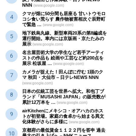
NNN
(www.google.com)
クマが畑に50分間も居座る 甘いトウモロ
コシ食い荒らす 農作物被害相次ぐ辰野町
で緊急 …
(www.google.com)
地下鉄烏丸線、新型車両20系の第8編成を
運行開始。車内には京版画・京たたみの
展示
(www.google.com)
名古屋芸術大学の学生など若手アーティ
ストの作品も 絵画や
工芸
など約200点を
展示 松坂屋 …
(www.google.com)
カメラが捉えた！田んぼに佇む 1頭のク
マ 秋田・大仙市 – 日テレNEWS NNN
(www.google.com)
日本の伝統
工芸
を世界へ拡大。和包丁ブ
ランド「MUSASHI JAPAN」の販売数が
累計12万本を …
(www.google.com)
airKitchenにメキシコ・オアハカのホス
トが初登場。家庭の食卓から始まる異文
化体験がさらに多様に
(www.google.com)
京都府の最低賃金１１２２円を答申 過去
最大の引き上げへ – NHKニュース