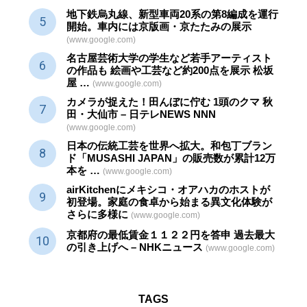
地下鉄烏丸線、新型車両20系の第8編成を運行
開始。車内には京版画・京たたみの展示
(www.google.com)
名古屋芸術大学の学生など若手アーティスト
の作品も 絵画や
工芸
など約200点を展示 松坂
屋 …
(www.google.com)
カメラが捉えた！田んぼに佇む 1頭のクマ 秋
田・大仙市 – 日テレNEWS NNN
(www.google.com)
日本の伝統
工芸
を世界へ拡大。和包丁ブラン
ド「MUSASHI JAPAN」の販売数が累計12万
本を …
(www.google.com)
airKitchenにメキシコ・オアハカのホストが
初登場。家庭の食卓から始まる異文化体験が
さらに多様に
(www.google.com)
京都府の最低賃金１１２２円を答申 過去最大
の引き上げへ – NHKニュース
(www.google.com)
TAGS