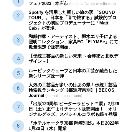
フェア2023 | 本庄市
(honjocraftartfair.wixsite.com)
Spotify を活用した新しい旅の形 「SOUND
TOUR」。日本を「音で旅する」試験的プロ
ジェクトの初回プロデューサーに「Matt
Cab」が登場。
和紙作家・アーティスト、堀木エリ子による
照明コレクション、家具EC「FLYMEe」にて
数量限定で販売開始。
【伝統工芸品の新しい未来 ～会津塗と北欧デ
ザイン～】
ルービックキューブと日本の工芸が融合した
新シリーズ匠一弾
人気の工芸品が多いのはあの県！伝統工芸品
検索数ランキング【都道府県別】 | BECOS
Journal
(journal.thebecos.com)
『出版120周年 ピーターラビット™展』2月26
日（土）正午よりチケット販売開始！ オリ
ジナルグッズ、スペシャルコラボも続々登場
『ホテルオークラ京都 岡崎別邸』本日2022年
1月20日（木）開業