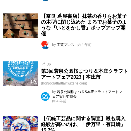
【奈良 蔦屋書店】抹茶の香りをお菓子
の木型に閉じ込めた まるでお菓子のよ
うな『いとをかし香』ポップアップ開
催
by
工芸プレス
約 4 年前
36
第3回若泉公園桜まつり＆本庄クラフト
アートフェア2023 | 本庄市
(honjocraftartfair.wixsite.com)
by
若泉公園桜まつり&本庄クラフトアートフ
ェア実行委員会
約 4 年前
【伝統工芸品に関する調査】最も購入
経験が高いのは、「伊万里・有田焼」
15.7%