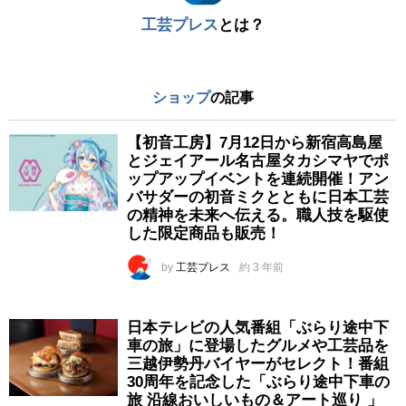
工芸プレス
とは？
ショップ
の記事
【初音工房】7月12日から新宿高島屋
とジェイアール名古屋タカシマヤでポ
ップアップイベントを連続開催！アン
バサダーの初音ミクとともに日本工芸
の精神を未来へ伝える。職人技を駆使
した限定商品も販売！
by
工芸プレス
約 3 年前
日本テレビの人気番組「ぶらり途中下
車の旅」に登場したグルメや工芸品を
三越伊勢丹バイヤーがセレクト！番組
30周年を記念した「ぶらり途中下車の
旅 沿線おいしいもの＆アート巡り 」