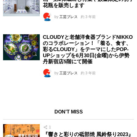
花瓶を販売します
by
工芸プレス
約 3 年前
CLOUDYと老舗洋食器ブランドNIKKO
のコラボレーション！「着る、食す、
彩るCLOUDY」をテーマにしたPOP-
UPショップを6月30日(金曜)から伊勢
丹新宿店5階にて開催
by
工芸プレス
約 3 年前
DON'T MISS
1
『響きと彩りの砥部焼 風鈴祭り2023』