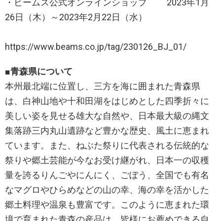
・ビームス公式オンラインショップ 2023年1月
26日（木）～2023年2月22日（水）
https://www.beams.co.jp/tag/230126_BJ_01/
■青森県について
本州最北端に位置し、三方を海に囲まれた青森県
は、白神山地や十和田湖をはじめとした四季折々に
美しい姿を見せる雄大な自然や、日本最大級の縄文
集落跡三内丸山遺跡など豊かな歴史、風土に恵まれ
ています。また、ねぶた祭りに代表される伝統的な
祭りや郷土芸能が今なお受け継がれ、日本一の収穫
量を誇るりんごやにんにく、ごぼう、全国でも有名
なマグロやひらめなどの山の幸、海の幸を活かした
郷土料理や温泉も豊富です。このように恵まれた環
境で育まれた青森の産品は、皆様にお薦めできる自