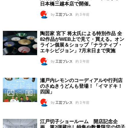
日本橋三越本店で開催。
by
工芸プレス
約 3 年前
陶芸家 宮下 将太氏による特別作品 全
82作品がWEB上で見て・買える。オン
ライン個展＆ショップ「ナラティブ・
エキシビジョン」7月末日まで実施
by
工芸プレス
約 3 年前
瀬戸内レモンのコーディアルや行列店
のさぬきうどんも登場！「イマドキ！
四国」
by
工芸プレス
約 3 年前
江戸切子ショールーム 開店記念企
画 第2弾蔵出し特集や数量限定の切子