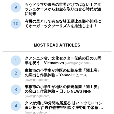
もうドラマや映画の世界だけではない！アタ
ッシュケースからお金を取り出せる時代が遂
に到来
有機の里として有名な埼玉県比企郡小川町に
てオーガニックツーリズムを推進します！
MOST READ ARTICLES
クアンニン省、文化セクター
伝統
の日の80周
年を祝う – Vietnam.vn
(www.google.com)
東根市の小学生が地区の
伝統産業
「関山炭」
の窯出し作業体験 – Yahoo!ニュース
(www.google.com)
東根市の小学生が地区の
伝統産業
「関山炭」
の窯出し作業体験 – 日テレNEWS NNN
(www.google.com)
クマが畑に50分間も居座る 甘いトウモロコシ
食い荒らす 農作物被害相次ぐ辰野町で緊急 …
(www.google.com)