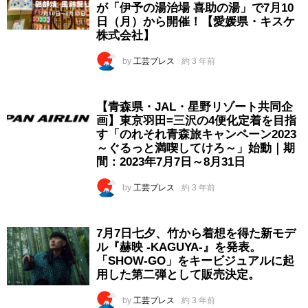
が「伊予の湯治場 喜助の湯」で7月10
日（月）から開催！【愛媛県・キスケ
株式会社】
by
工芸プレス
約 3 年前
【青森県・JAL・星野リゾート共同企
画】東京羽田=三沢の4便化定着を目指
す「のれそれ青森旅キャンペーン2023
～ぐるっと満喫してけろ～」始動｜期
間：2023年7月7日～8月31日
by
工芸プレス
約 3 年前
7月7日七夕、竹から着想を得た新モデ
ル『赫映 -KAGUYA-』を発表。
「SHOW-GO」をキービジュアルに起
用した第二弾として販売決定。
by
工芸プレス
約 3 年前