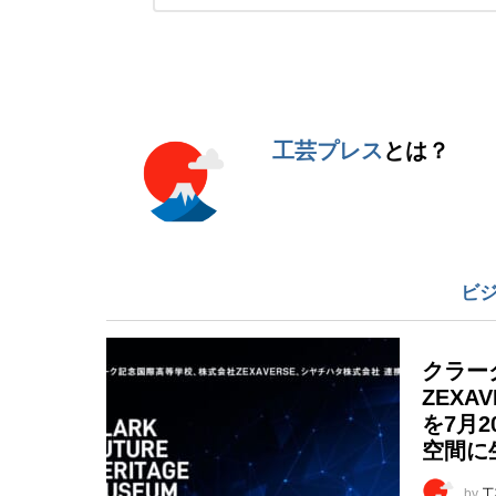
ン
ト
※
工芸プレス
とは？
ビ
クラー
ZEX
を7月2
空間に
by
工