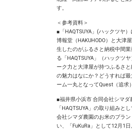
す。
＜参考資料＞
■「HAQTSUYA」(ハックツヤ
博報堂（HAKUHODO）と大津屋
生したのがふるさと納税中間業
る「HAQTSUYA」（ハック
ーク力と大津屋が持つふるさと
の魅力はなにか？どうすれば最大
ーム一丸となってQuest（追求
■福井県小浜市 合同会社シマダ農
「HAQTSUYA」の取り組み
会社シマダ農園のお米のブラン
い、「FuKuRa」として12