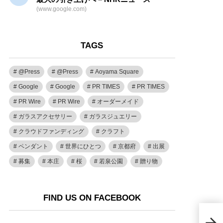
(www.google.com)
TAGS
@Press
@Press
Aoyama Square
Google
Google
PR TIMES
PR TIMES
PR Wire
PR Wire
オーダーメイド
ガラスアクセサリー
ガラスジュエリー
クラウドファンディング
クラフト
ペンダント
世界にひとつ
京都府
出展
募集
本庄
桜
若泉公園
贈り物
FIND US ON FACEBOOK
ミテモ