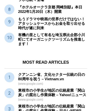
『ホテルオークラ京都 岡崎別邸』本日
2022年1月20日（木）開業
もうドラマや映画の世界だけではない！
アタッシュケースからお金を取り出せる
時代が遂に到来
有機の里として有名な埼玉県比企郡小川
町にてオーガニックツーリズムを推進し
ます！
MOST READ ARTICLES
クアンニン省、文化セクター
伝統
の日の
80周年を祝う – Vietnam.vn
(www.google.com)
東根市の小学生が地区の
伝統産業
「関山
炭」の窯出し作業体験 – Yahoo!ニュース
(www.google.com)
東根市の小学生が地区の
伝統産業
「関山
炭」の窯出し作業体験 – 日テレNEWS