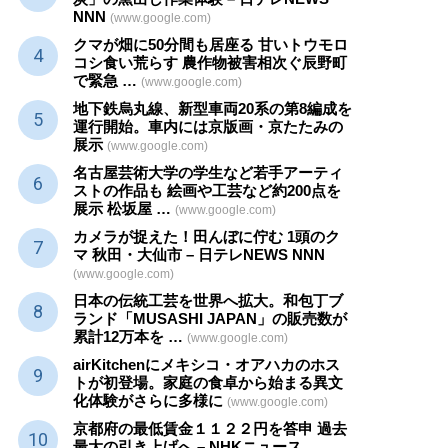
NNN
(www.google.com)
クマが畑に50分間も居座る 甘いトウモロ
コシ食い荒らす 農作物被害相次ぐ辰野町
で緊急 …
(www.google.com)
地下鉄烏丸線、新型車両20系の第8編成を
運行開始。車内には京版画・京たたみの
展示
(www.google.com)
名古屋芸術大学の学生など若手アーティ
ストの作品も 絵画や
工芸
など約200点を
展示 松坂屋 …
(www.google.com)
カメラが捉えた！田んぼに佇む 1頭のク
マ 秋田・大仙市 – 日テレNEWS NNN
(www.google.com)
日本の伝統
工芸
を世界へ拡大。和包丁ブ
ランド「MUSASHI JAPAN」の販売数が
累計12万本を …
(www.google.com)
airKitchenにメキシコ・オアハカのホス
トが初登場。家庭の食卓から始まる異文
化体験がさらに多様に
(www.google.com)
京都府の最低賃金１１２２円を答申 過去
最大の引き上げへ – NHKニュース