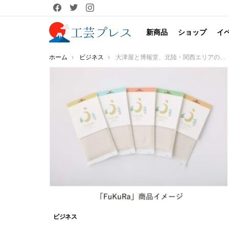
facebook
twitter
instagram
新商品
ショップ
イ
You are here:
ホーム
ビジネス
大津屋と博報堂、北陸・関西エリアの自治体へ「ふるさと納税事業」のサポートを行う「HAQTSUYA」(ハックツヤ）の活動を開始
ビジネス