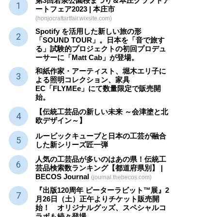
第3回若泉公園桜まつり＆本庄クラフトア
ートフェア2023 | 本庄市
(honjocraftartfair.wixsite.com)
Spotify を活用した新しい旅の形
「SOUND TOUR」。日本を「音で旅す
る」試験的プロジェクトの初回プロデュ
ーサーに「Matt Cab」が登場。
和紙作家・アーティスト、堀木エリ子に
よる照明コレクション、家具
EC「FLYMEe」にて数量限定で販売開
始。
【伝統工芸品の新しい未来 ～会津塗と北
欧デザイン～】
ルービックキューブと日本の工芸が融合
した新シリーズ匠一弾
人気の工芸品が多いのはあの県！伝統工
芸品検索数ランキング【都道府県別】 |
BECOS Journal
(journal.thebecos.com)
『出版120周年 ピーターラビット™展』2
月26日（土）正午よりチケット販売開
始！ オリジナルグッズ、スペシャルコ
ラボも続々登場