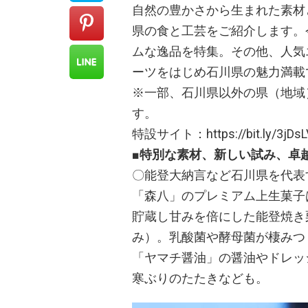
自然の豊かさから生まれた素材
県の食と工芸をご紹介します。
ムな逸品を特集。その他、人気
ーツをはじめ石川県の魅力満載
※一部、石川県以外の県（地域
す。
特設サイト：https://bit.ly/3jDsL
■特別な素材、新しい試み、卓
〇能登大納言など石川県を代表
「森八」のプレミアム上生菓子
貯蔵し甘みを倍にした能登焼き
み）。乳酸菌や酵母菌が棲みつ
「ヤマチ醤油」の醤油やドレッ
寒ぶりのたたきなども。