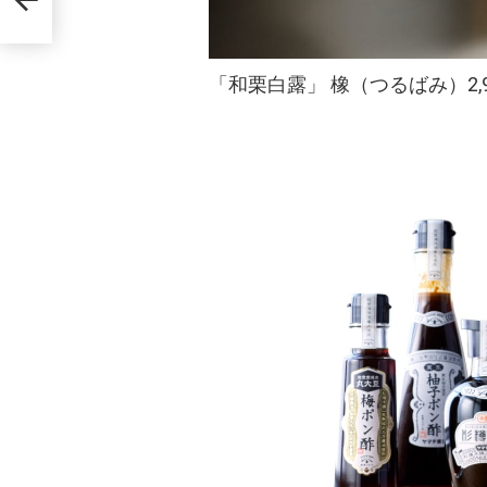
「和栗白露」 橡（つるばみ）2,9