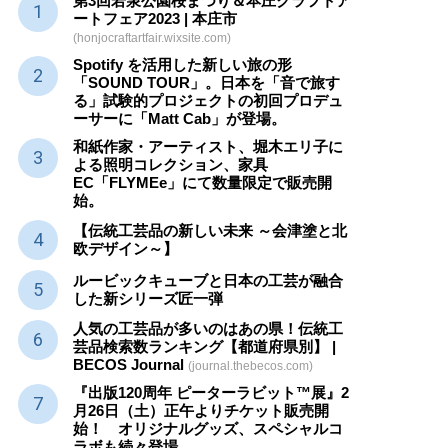
第3回若泉公園桜まつり＆本庄クラフトア
ートフェア2023 | 本庄市
(honjocraftartfair.wixsite.com)
Spotify を活用した新しい旅の形
「SOUND TOUR」。日本を「音で旅す
る」試験的プロジェクトの初回プロデュ
ーサーに「Matt Cab」が登場。
和紙作家・アーティスト、堀木エリ子に
よる照明コレクション、家具
EC「FLYMEe」にて数量限定で販売開
始。
【伝統工芸品の新しい未来 ～会津塗と北
欧デザイン～】
ルービックキューブと日本の工芸が融合
した新シリーズ匠一弾
人気の工芸品が多いのはあの県！伝統工
芸品検索数ランキング【都道府県別】 |
BECOS Journal
(journal.thebecos.com)
『出版120周年 ピーターラビット™展』2
月26日（土）正午よりチケット販売開
始！ オリジナルグッズ、スペシャルコ
ラボも続々登場