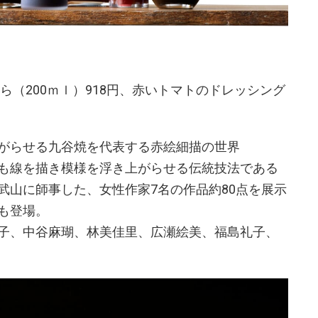
ら（200ｍｌ）918円、赤いトマトのドレッシング
がらせる九谷焼を代表する赤絵細描の世界
も線を描き模様を浮き上がらせる伝統技法である
武山に師事した、女性作家7名の作品約80点を展示
も登場。
子、中谷麻瑚、林美佳里、広瀬絵美、福島礼子、