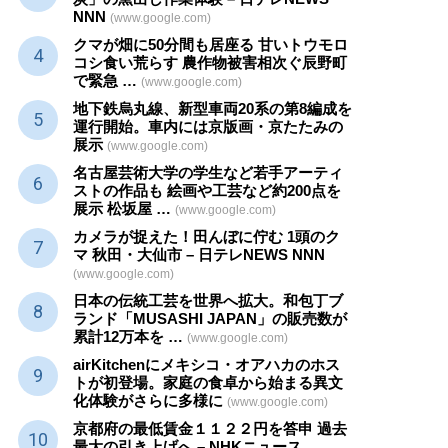
NNN
(www.google.com)
クマが畑に50分間も居座る 甘いトウモロ
コシ食い荒らす 農作物被害相次ぐ辰野町
で緊急 …
(www.google.com)
地下鉄烏丸線、新型車両20系の第8編成を
運行開始。車内には京版画・京たたみの
展示
(www.google.com)
名古屋芸術大学の学生など若手アーティ
ストの作品も 絵画や
工芸
など約200点を
展示 松坂屋 …
(www.google.com)
カメラが捉えた！田んぼに佇む 1頭のク
マ 秋田・大仙市 – 日テレNEWS NNN
(www.google.com)
日本の伝統
工芸
を世界へ拡大。和包丁ブ
ランド「MUSASHI JAPAN」の販売数が
累計12万本を …
(www.google.com)
airKitchenにメキシコ・オアハカのホス
トが初登場。家庭の食卓から始まる異文
化体験がさらに多様に
(www.google.com)
京都府の最低賃金１１２２円を答申 過去
最大の引き上げへ – NHKニュース