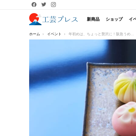
facebook
twitter
instagram
新商品
ショップ
イ
You are here:
ホーム
イベント
年初めは、ちょっと贅沢に！阪急うめだ本店の「第38回 旨し、美し。金沢・加賀・能登展」