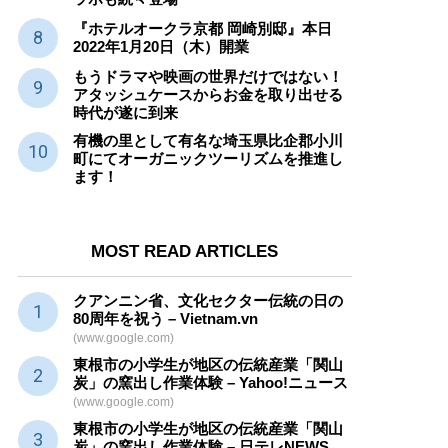
『ホテルオークラ京都 岡崎別邸』本日
2022年1月20日（木）開業
もうドラマや映画の世界だけではない！
アタッシュケースからお金を取り出せる
時代が遂に到来
有機の里として有名な埼玉県比企郡小川
町にてオーガニックツーリズムを推進し
ます！
MOST READ ARTICLES
クアンニン省、文化セクター
伝統
の日の
80周年を祝う – Vietnam.vn
(www.google.com)
東根市の小学生が地区の
伝統産業
「関山
炭」の窯出し作業体験 – Yahoo!ニュース
(www.google.com)
東根市の小学生が地区の
伝統産業
「関山
炭」の窯出し作業体験 – 日テレNEWS