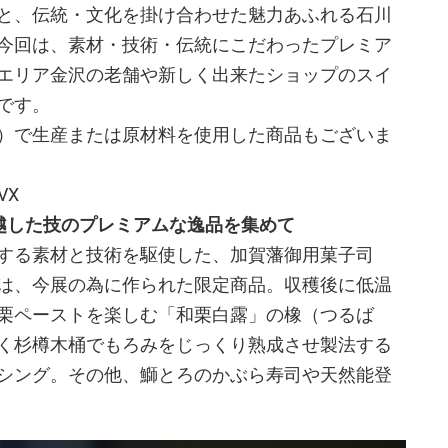
と、伝統・文化を掛け合わせた魅力あふれる石川
今回は、素材・技術・伝統にこだわったプレミア
エリア金沢の老舗や新しく出来たショップのスイ
です。
）で生産または原材料を使用した商品もございま
VX
越した技のプレミアムな逸品を集めて
する素材と技術を駆使した、加賀藩御用菓子司
は、今展の為に作られた限定商品。収穫後に低温
栗ペーストを楽しむ「和栗白露」の橡（つるば
く杉樽木桶でもろみをじっくり熟成させ製法する
シング。その他、鰤とろのかぶら寿司や天然能登