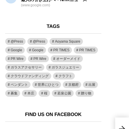
(www.google.com)
TAGS
@Press
@Press
Aoyama Square
Google
Google
PR TIMES
PR TIMES
PR Wire
PR Wire
オーダーメイド
ガラスアクセサリー
ガラスジュエリー
クラウドファンディング
クラフト
ペンダント
世界にひとつ
京都府
出展
募集
本庄
桜
若泉公園
贈り物
FIND US ON FACEBOOK
『ゴ