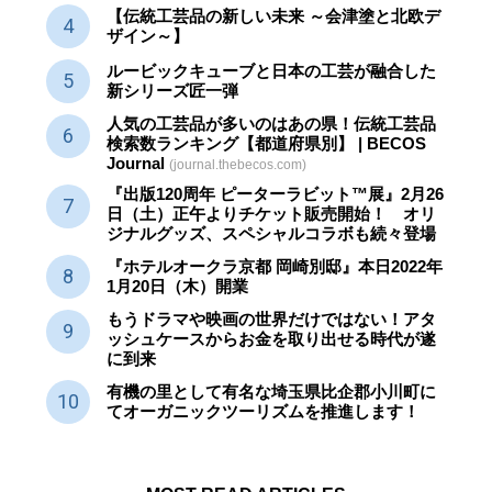
【伝統工芸品の新しい未来 ～会津塗と北欧デ
ザイン～】
ルービックキューブと日本の工芸が融合した
新シリーズ匠一弾
人気の工芸品が多いのはあの県！伝統工芸品
検索数ランキング【都道府県別】 | BECOS
Journal
(journal.thebecos.com)
『出版120周年 ピーターラビット™展』2月26
日（土）正午よりチケット販売開始！ オリ
ジナルグッズ、スペシャルコラボも続々登場
『ホテルオークラ京都 岡崎別邸』本日2022年
1月20日（木）開業
もうドラマや映画の世界だけではない！アタ
ッシュケースからお金を取り出せる時代が遂
に到来
有機の里として有名な埼玉県比企郡小川町に
てオーガニックツーリズムを推進します！