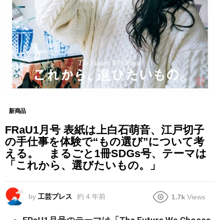
新商品
FRaU1月号 表紙は上白石萌音、江戸切子
の手仕事を体験で“もの選び”について考
える。 まるごと1冊SDGs号、テーマは
「これから、選びたいもの。」
by
工芸プレス
約 4 年前
1.7k
Views