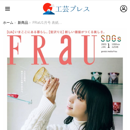
L
Menu
You are here:
ホーム
新商品
FRaU1月号 表紙は上白石萌音、江戸切子の手仕事を体験で“もの選び”について考える。 まるごと1冊SDGs号、テーマは「これから、選びたいもの。」