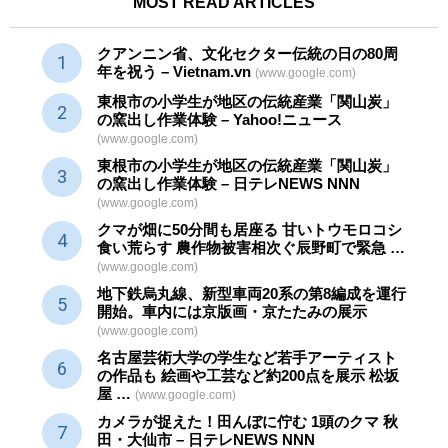
MOST READ ARTICLES
クアンニン省、文化セクター
伝統
の日の80周
年を祝う – Vietnam.vn
(www.google.com)
東根市の小学生が地区の
伝統産業
「関山炭」
の窯出し作業体験 – Yahoo!ニュース
(www.google.com)
東根市の小学生が地区の
伝統産業
「関山炭」
の窯出し作業体験 – 日テレNEWS NNN
(www.google.com)
クマが畑に50分間も居座る 甘いトウモロコシ
食い荒らす 農作物被害相次ぐ辰野町で緊急 …
(www.google.com)
地下鉄烏丸線、新型車両20系の第8編成を運行
開始。車内には京版画・京たたみの展示
(www.google.com)
名古屋芸術大学の学生など若手アーティスト
の作品も 絵画や
工芸
など約200点を展示 松坂
屋 …
(www.google.com)
カメラが捉えた！田んぼに佇む 1頭のクマ 秋
田・大仙市 – 日テレNEWS NNN