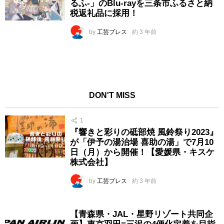
るふ-」のBlu-rayを三条市ふるさと納
税返礼品に採用！
by
工芸プレス
約 3 年前
DON'T MISS
1
『響きと彩りの砥部焼 風鈴祭り2023』
が「伊予の湯治場 喜助の湯」で7月10
日（月）から開催！【愛媛県・キスケ
株式会社】
by
工芸プレス
約 3 年前
【青森県・JAL・星野リゾート共同企