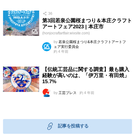
36
第3回若泉公園桜まつり＆本庄クラフト
アートフェア2023 | 本庄市
(honjocraftartfair.wixsite.com)
by
若泉公園桜まつり&本庄クラフトアートフ
ェア実行委員会
約 4 年前
【伝統工芸品に関する調査】最も購入
経験が高いのは、「伊万里・有田焼」
15.7%
by
工芸プレス
約 4 年前
記事を投稿する