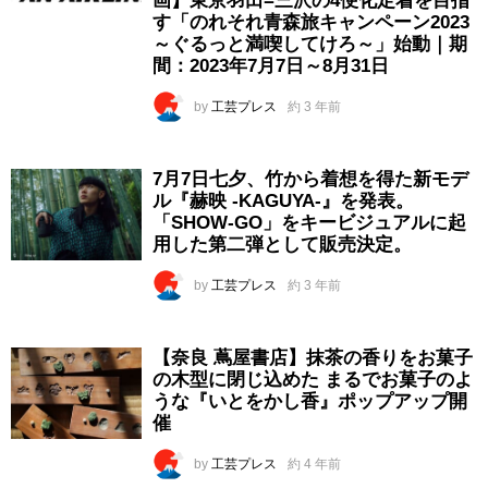
画】東京羽田=三沢の4便化定着を目指
す「のれそれ青森旅キャンペーン2023
～ぐるっと満喫してけろ～」始動｜期
間：2023年7月7日～8月31日
by
工芸プレス
約 3 年前
7月7日七夕、竹から着想を得た新モデ
ル『赫映 -KAGUYA-』を発表。
「SHOW-GO」をキービジュアルに起
用した第二弾として販売決定。
by
工芸プレス
約 3 年前
【奈良 蔦屋書店】抹茶の香りをお菓子
の木型に閉じ込めた まるでお菓子のよ
うな『いとをかし香』ポップアップ開
催
by
工芸プレス
約 4 年前