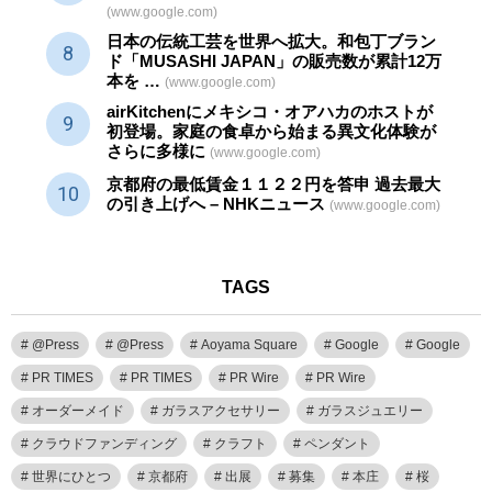
(www.google.com)
日本の伝統
工芸
を世界へ拡大。和包丁ブラン
ド「MUSASHI JAPAN」の販売数が累計12万
本を …
(www.google.com)
airKitchenにメキシコ・オアハカのホストが
初登場。家庭の食卓から始まる異文化体験が
さらに多様に
(www.google.com)
京都府の最低賃金１１２２円を答申 過去最大
の引き上げへ – NHKニュース
(www.google.com)
TAGS
@Press
@Press
Aoyama Square
Google
Google
PR TIMES
PR TIMES
PR Wire
PR Wire
オーダーメイド
ガラスアクセサリー
ガラスジュエリー
クラウドファンディング
クラフト
ペンダント
世界にひとつ
京都府
出展
募集
本庄
桜