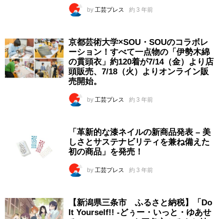
by
工芸プレス
約 3 年前
京都芸術大学×SOU・SOUのコラボレ
ーション！すべて一点物の「伊勢木綿
の貫頭衣」約120着が7/14（金）より店
頭販売、7/18（火）よりオンライン販
売開始。
by
工芸プレス
約 3 年前
「革新的な漆ネイルの新商品発表 – 美
しさとサステナビリティを兼ね備えた
初の商品」を発売！
by
工芸プレス
約 3 年前
【新潟県三条市 ふるさと納税】「Do
It Yourself!! -どぅー・いっと・ゆあせ