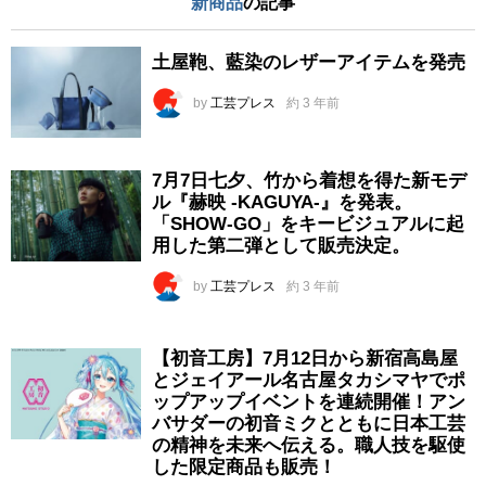
新商品
の記事
土屋鞄、藍染のレザーアイテムを発売
by
工芸プレス
約 3 年前
7月7日七夕、竹から着想を得た新モデ
ル『赫映 -KAGUYA-』を発表。
「SHOW-GO」をキービジュアルに起
用した第二弾として販売決定。
by
工芸プレス
約 3 年前
【初音工房】7月12日から新宿高島屋
とジェイアール名古屋タカシマヤでポ
ップアップイベントを連続開催！アン
バサダーの初音ミクとともに日本工芸
の精神を未来へ伝える。職人技を駆使
した限定商品も販売！