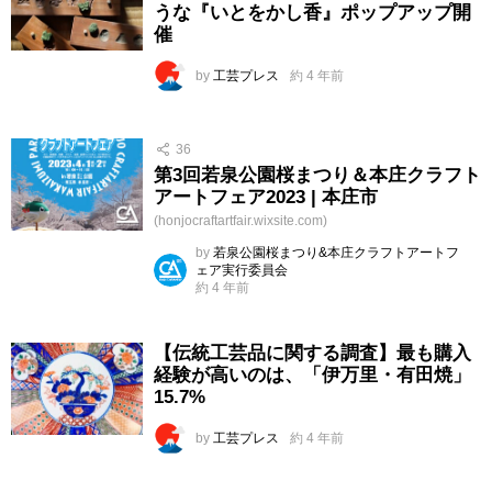
うな『いとをかし香』ポップアップ開
催
by
工芸プレス
約 4 年前
36
第3回若泉公園桜まつり＆本庄クラフト
アートフェア2023 | 本庄市
(honjocraftartfair.wixsite.com)
by
若泉公園桜まつり&本庄クラフトアートフ
ェア実行委員会
約 4 年前
【伝統工芸品に関する調査】最も購入
経験が高いのは、「伊万里・有田焼」
15.7%
by
工芸プレス
約 4 年前