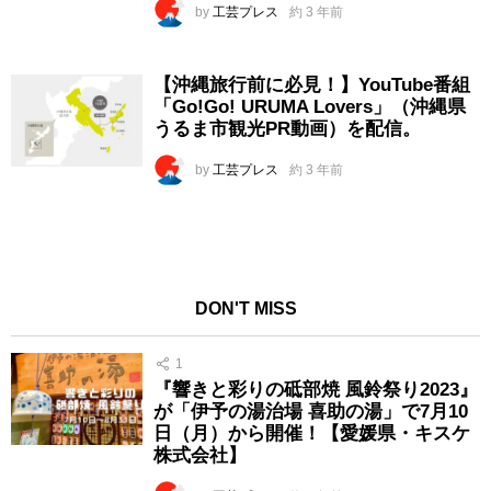
by
工芸プレス
約 3 年前
【沖縄旅行前に必見！】YouTube番組
「Go!Go! URUMA Lovers」（沖縄県
うるま市観光PR動画）を配信。
by
工芸プレス
約 3 年前
DON'T MISS
1
『響きと彩りの砥部焼 風鈴祭り2023』
が「伊予の湯治場 喜助の湯」で7月10
日（月）から開催！【愛媛県・キスケ
株式会社】