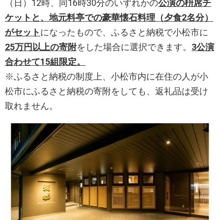
（日）12時、同16時30分のいずれかの
公演の枡席チ
ケットと、地元料亭での豪華懐石料理（夕食2名分）
がセット
になったもので、ふるさと納税で小松市に
25万円以上の寄附
をした場合に選択できます。
3公演
合わせて15組限定。
※ふるさと納税の制度上、小松市内に在住の人が小
松市にふるさと納税の寄附をしても、返礼品は受け
取れません。