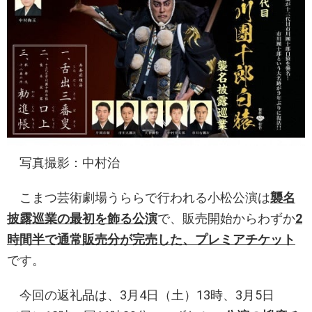
写真撮影：中村治
こまつ芸術劇場うららで行われる小松公演は
襲名
披露巡業の最初を飾る公演
で、販売開始からわずか
2
時間半で通常販売分が完売した、プレミアチケット
です。
今回の返礼品は、3月4日（土）13時、3月5日