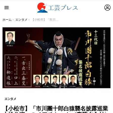
L
Menu
You are here:
ホーム
エンタメ
【小松市】「市川團十郎白猿襲名披露巡業 小松公演」のペアチケット（豪華夕食付）を小松市のふるさと納税返礼品として提供！
エンタメ
【小松市】「市川團十郎白猿襲名披露巡業