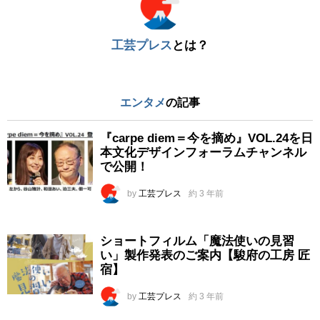
工芸プレス
とは？
エンタメ
の記事
『carpe diem＝今を摘め』VOL.24を日
本文化デザインフォーラムチャンネル
で公開！
by
工芸プレス
約 3 年前
ショートフィルム「魔法使いの見習
い」製作発表のご案内【駿府の工房 匠
宿】
by
工芸プレス
約 3 年前