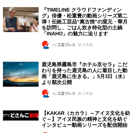
『TIMELINE クラウドファンディン
グ』俳優・松重豊の動画シリーズ第二
弾！伝統工芸品“萬古焼”の窯元・華月
を訪問し、ごはん炊き特化型の土鍋
「INAHO」の魅力に迫ります
by
工芸プレス
約 3 年前
鹿児島県霧島市『ホテル京セラ』こだ
わりを持った鹿児島の人に着目した動
画「鹿児島に生きる。」5月3日（水）
より順次公開
by
工芸プレス
約 3 年前
【KAKAR（カカラ）～アイヌ文化を紡
ぐ～】アイヌ民族の精神と文化を紡ぐ
インタビュー動画シリーズを配信開始