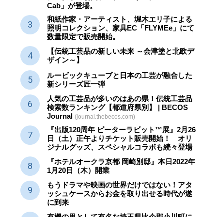
Cab」が登場。
和紙作家・アーティスト、堀木エリ子による
照明コレクション、家具EC「FLYMEe」にて
数量限定で販売開始。
【伝統工芸品の新しい未来 ～会津塗と北欧デ
ザイン～】
ルービックキューブと日本の工芸が融合した
新シリーズ匠一弾
人気の工芸品が多いのはあの県！伝統工芸品
検索数ランキング【都道府県別】 | BECOS
Journal
(journal.thebecos.com)
『出版120周年 ピーターラビット™展』2月26
日（土）正午よりチケット販売開始！ オリ
ジナルグッズ、スペシャルコラボも続々登場
『ホテルオークラ京都 岡崎別邸』本日2022年
1月20日（木）開業
もうドラマや映画の世界だけではない！アタ
ッシュケースからお金を取り出せる時代が遂
に到来
有機の里として有名な埼玉県比企郡小川町に