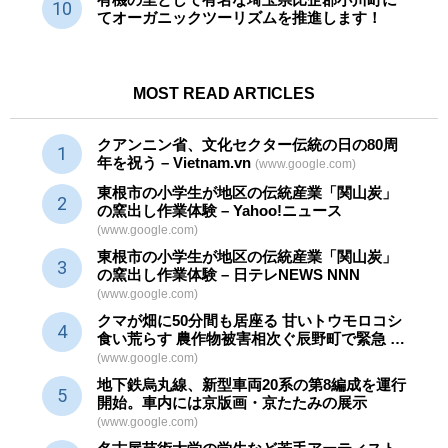
てオーガニックツーリズムを推進します！
MOST READ ARTICLES
クアンニン省、文化セクター
伝統
の日の80周
年を祝う – Vietnam.vn
(www.google.com)
東根市の小学生が地区の
伝統産業
「関山炭」
の窯出し作業体験 – Yahoo!ニュース
(www.google.com)
東根市の小学生が地区の
伝統産業
「関山炭」
の窯出し作業体験 – 日テレNEWS NNN
(www.google.com)
クマが畑に50分間も居座る 甘いトウモロコシ
食い荒らす 農作物被害相次ぐ辰野町で緊急 …
(www.google.com)
地下鉄烏丸線、新型車両20系の第8編成を運行
開始。車内には京版画・京たたみの展示
(www.google.com)