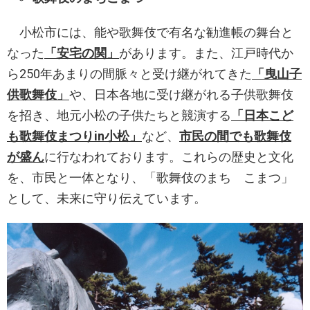
小松市には、能や歌舞伎で有名な勧進帳の舞台と
なった
「安宅の関」
があります。また、江戸時代か
ら250年あまりの間脈々と受け継がれてきた
「曳山子
供歌舞伎」
や、日本各地に受け継がれる子供歌舞伎
を招き、地元小松の子供たちと競演する
「日本こど
も歌舞伎まつりin小松」
など、
市民の間でも歌舞伎
が盛ん
に行なわれております。これらの歴史と文化
を、市民と一体となり、「歌舞伎のまち こまつ」
として、未来に守り伝えています。