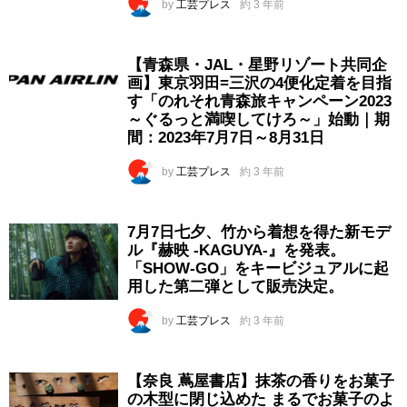
by
工芸プレス
約 3 年前
【青森県・JAL・星野リゾート共同企
画】東京羽田=三沢の4便化定着を目指
す「のれそれ青森旅キャンペーン2023
～ぐるっと満喫してけろ～」始動｜期
間：2023年7月7日～8月31日
by
工芸プレス
約 3 年前
7月7日七夕、竹から着想を得た新モデ
ル『赫映 -KAGUYA-』を発表。
「SHOW-GO」をキービジュアルに起
用した第二弾として販売決定。
by
工芸プレス
約 3 年前
【奈良 蔦屋書店】抹茶の香りをお菓子
の木型に閉じ込めた まるでお菓子のよ