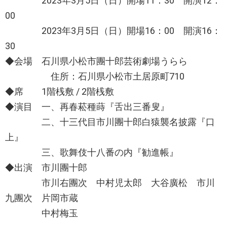
2023年3月5日（日）開場11：30 開演12：
00
2023年3月5日（日）開場16：00 開演16：
30
◆会場 石川県小松市團十郎芸術劇場うらら
住所：石川県小松市土居原町710
◆席 1階桟敷 / 2階桟敷
◆演目 一、再春菘種蒔『舌出三番叟』
二、十三代目市川團十郎白猿襲名披露『口
上』
三、歌舞伎十八番の内『勧進帳』
◆出演 市川團十郎
市川右團次 中村児太郎 大谷廣松 市川
九團次 片岡市蔵
中村梅玉