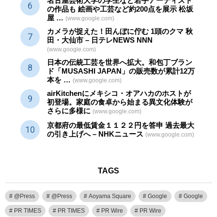
名古屋芸術大学の学生など若手アーティスト
の作品も 絵画や
工芸
など約200点を展示 松坂
屋 …
(www.google.com)
カメラが捉えた！田んぼに佇む 1頭のクマ 秋
田・大仙市 – 日テレNEWS NNN
(www.google.com)
日本の伝統
工芸
を世界へ拡大。和包丁ブラン
ド「MUSASHI JAPAN」の販売数が累計12万
本を …
(www.google.com)
airKitchenにメキシコ・オアハカのホストが
初登場。家庭の食卓から始まる異文化体験が
さらに多様に
(www.google.com)
京都府の最低賃金１１２２円を答申 過去最大
の引き上げへ – NHKニュース
(www.google.com)
TAGS
@Press
@Press
Aoyama Square
Google
Google
PR TIMES
PR TIMES
PR Wire
PR Wire