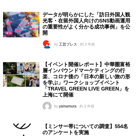
データが明らかにした「訪日外国人観
光客・在留外国人向けのSNS動画運用
の重要性がよく分かる成功事例」を公
開
by
工芸プレス
約 3 年前
【イベント開催レポート】中華圏富裕
層インバウンドマーケティングの行
楽、コロナ後の「日本の新しい旅の形
を学ぶ」ワークショップイベント
「TRAVEL GREEN LIVE GREEN」を
上海にて開催
by
yamamura
約 3 年前
【ミンサー帯についての調査】554名
のアンケートを実施