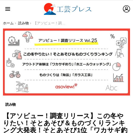
L
Menu
You are here:
ホーム
読み物
【アソビュー！調査リリース】この冬やりたい！そとあそび＆ものづくりランキング大発表！そとあそび1位「ワカサギ釣り」、ものづくり1位「陶芸」。ポイントは「子どもやパートナーとする、初めての挑戦」
読み物
【アソビュー！調査リリース】この冬や
りたい！そとあそび＆ものづくりランキ
ング大発表！そとあそび1位「ワカサギ釣