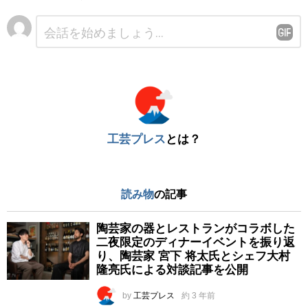
コ
メ
ン
ト
※
工芸プレス
とは？
読み物
の記事
陶芸家の器とレストランがコラボした
二夜限定のディナーイベントを振り返
り、陶芸家 宮下 将太氏とシェフ大村
隆亮氏による対談記事を公開
by
工芸プレス
約 3 年前