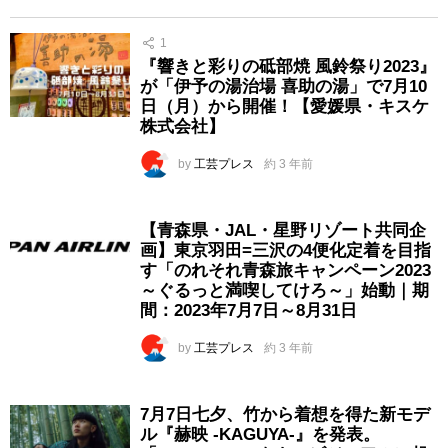
1
『響きと彩りの砥部焼 風鈴祭り2023』
が「伊予の湯治場 喜助の湯」で7月10
日（月）から開催！【愛媛県・キスケ
株式会社】
by
工芸プレス
約 3 年前
【青森県・JAL・星野リゾート共同企
画】東京羽田=三沢の4便化定着を目指
す「のれそれ青森旅キャンペーン2023
～ぐるっと満喫してけろ～」始動｜期
間：2023年7月7日～8月31日
by
工芸プレス
約 3 年前
7月7日七夕、竹から着想を得た新モデ
ル『赫映 -KAGUYA-』を発表。