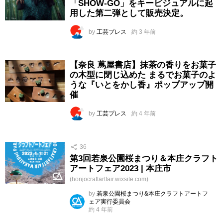
「SHOW-GO」をキービジュアルに起
用した第二弾として販売決定。
by
工芸プレス
約 3 年前
【奈良 蔦屋書店】抹茶の香りをお菓子
の木型に閉じ込めた まるでお菓子のよ
うな『いとをかし香』ポップアップ開
催
by
工芸プレス
約 4 年前
36
第3回若泉公園桜まつり＆本庄クラフト
アートフェア2023 | 本庄市
(honjocraftartfair.wixsite.com)
by
若泉公園桜まつり&本庄クラフトアートフ
ェア実行委員会
約 4 年前