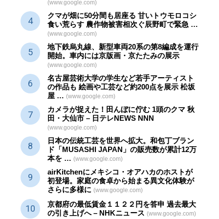
(www.google.com)
クマが畑に50分間も居座る 甘いトウモロコシ
食い荒らす 農作物被害相次ぐ辰野町で緊急 …
(www.google.com)
地下鉄烏丸線、新型車両20系の第8編成を運行
開始。車内には京版画・京たたみの展示
(www.google.com)
名古屋芸術大学の学生など若手アーティスト
の作品も 絵画や
工芸
など約200点を展示 松坂
屋 …
(www.google.com)
カメラが捉えた！田んぼに佇む 1頭のクマ 秋
田・大仙市 – 日テレNEWS NNN
(www.google.com)
日本の伝統
工芸
を世界へ拡大。和包丁ブラン
ド「MUSASHI JAPAN」の販売数が累計12万
本を …
(www.google.com)
airKitchenにメキシコ・オアハカのホストが
初登場。家庭の食卓から始まる異文化体験が
さらに多様に
(www.google.com)
京都府の最低賃金１１２２円を答申 過去最大
の引き上げへ – NHKニュース
(www.google.com)