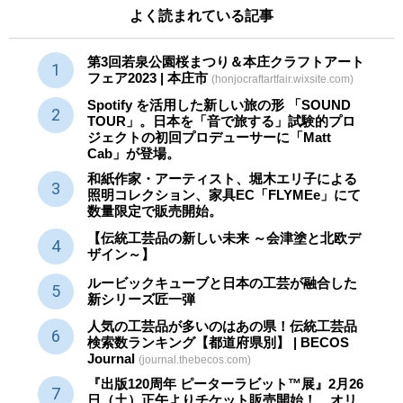
よく読まれている記事
第3回若泉公園桜まつり＆本庄クラフトアート
フェア2023 | 本庄市
(honjocraftartfair.wixsite.com)
Spotify を活用した新しい旅の形 「SOUND
TOUR」。日本を「音で旅する」試験的プロ
ジェクトの初回プロデューサーに「Matt
Cab」が登場。
和紙作家・アーティスト、堀木エリ子による
照明コレクション、家具EC「FLYMEe」にて
数量限定で販売開始。
【伝統工芸品の新しい未来 ～会津塗と北欧デ
ザイン～】
ルービックキューブと日本の工芸が融合した
新シリーズ匠一弾
人気の工芸品が多いのはあの県！伝統工芸品
検索数ランキング【都道府県別】 | BECOS
Journal
(journal.thebecos.com)
『出版120周年 ピーターラビット™展』2月26
日（土）正午よりチケット販売開始！ オリ