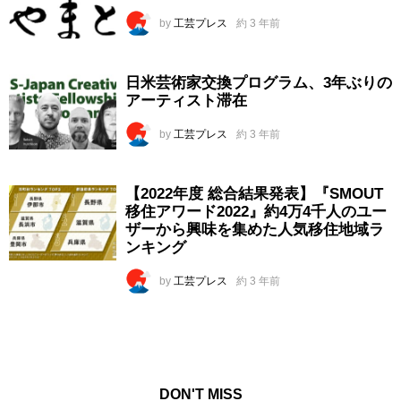
by
工芸プレス
約 3 年前
日米芸術家交換プログラム、3年ぶりの
アーティスト滞在
by
工芸プレス
約 3 年前
【2022年度 総合結果発表】『SMOUT
移住アワード2022』約4万4千人のユー
ザーから興味を集めた人気移住地域ラ
ンキング
by
工芸プレス
約 3 年前
DON'T MISS