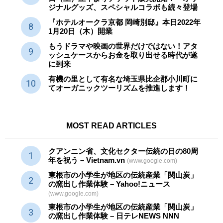
ジナルグッズ、スペシャルコラボも続々登場
『ホテルオークラ京都 岡崎別邸』本日2022年
1月20日（木）開業
もうドラマや映画の世界だけではない！アタ
ッシュケースからお金を取り出せる時代が遂
に到来
有機の里として有名な埼玉県比企郡小川町に
てオーガニックツーリズムを推進します！
MOST READ ARTICLES
クアンニン省、文化セクター
伝統
の日の80周
年を祝う – Vietnam.vn
(www.google.com)
東根市の小学生が地区の
伝統産業
「関山炭」
の窯出し作業体験 – Yahoo!ニュース
(www.google.com)
東根市の小学生が地区の
伝統産業
「関山炭」
の窯出し作業体験 – 日テレNEWS NNN