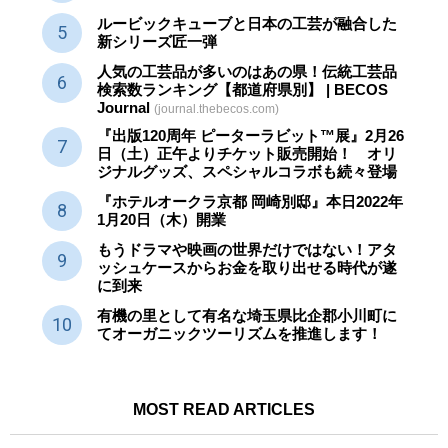
ルービックキューブと日本の工芸が融合した
新シリーズ匠一弾
人気の工芸品が多いのはあの県！伝統工芸品
検索数ランキング【都道府県別】 | BECOS
Journal
(journal.thebecos.com)
『出版120周年 ピーターラビット™展』2月26
日（土）正午よりチケット販売開始！ オリ
ジナルグッズ、スペシャルコラボも続々登場
『ホテルオークラ京都 岡崎別邸』本日2022年
1月20日（木）開業
もうドラマや映画の世界だけではない！アタ
ッシュケースからお金を取り出せる時代が遂
に到来
有機の里として有名な埼玉県比企郡小川町に
てオーガニックツーリズムを推進します！
MOST READ ARTICLES