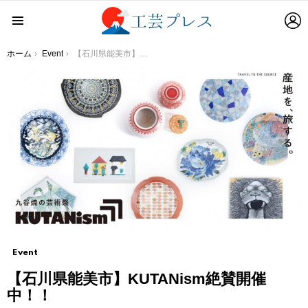
L
Menu
You are here:
ホーム
Event
【石川県能美市】KUTANism絶賛開催中！！
Event
【石川県能美市】KUTANism絶賛開催
中！！