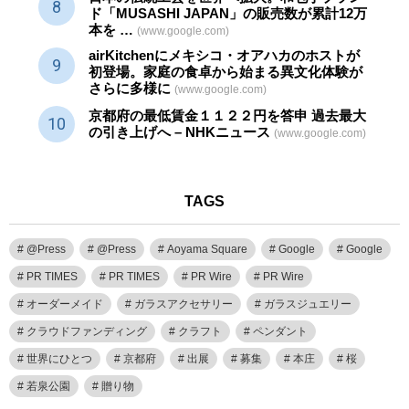
ド「MUSASHI JAPAN」の販売数が累計12万
本を …
(www.google.com)
airKitchenにメキシコ・オアハカのホストが
初登場。家庭の食卓から始まる異文化体験が
さらに多様に
(www.google.com)
京都府の最低賃金１１２２円を答申 過去最大
の引き上げへ – NHKニュース
(www.google.com)
TAGS
@Press
@Press
Aoyama Square
Google
Google
PR TIMES
PR TIMES
PR Wire
PR Wire
オーダーメイド
ガラスアクセサリー
ガラスジュエリー
クラウドファンディング
クラフト
ペンダント
世界にひとつ
京都府
出展
募集
本庄
桜
若泉公園
贈り物