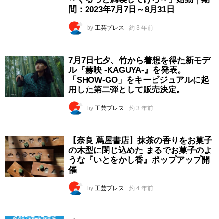
間：2023年7月7日～8月31日
by
工芸プレス
約 3 年前
7月7日七夕、竹から着想を得た新モデ
ル『赫映 -KAGUYA-』を発表。
「SHOW-GO」をキービジュアルに起
用した第二弾として販売決定。
by
工芸プレス
約 3 年前
【奈良 蔦屋書店】抹茶の香りをお菓子
の木型に閉じ込めた まるでお菓子のよ
うな『いとをかし香』ポップアップ開
催
by
工芸プレス
約 4 年前