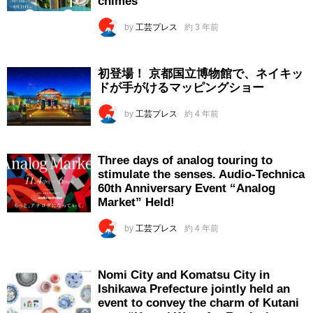
chimes
by
工芸プレス
約 3 年前
初登場！ 京都国立博物館で、ネイキッ
ドが手がけるマッピングショー
by
工芸プレス
約 4 年前
Three days of analog touring to
stimulate the senses. Audio-Technica
60th Anniversary Event “Analog
Market” Held!
by
工芸プレス
約 4 年前
Nomi City and Komatsu City in
Ishikawa Prefecture jointly held an
event to convey the charm of Kutani