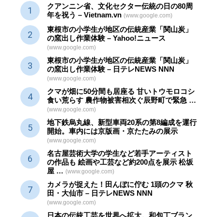
クアンニン省、文化セクター
伝統
の日の80周
年を祝う – Vietnam.vn
(www.google.com)
東根市の小学生が地区の
伝統産業
「関山炭」
の窯出し作業体験 – Yahoo!ニュース
(www.google.com)
東根市の小学生が地区の
伝統産業
「関山炭」
の窯出し作業体験 – 日テレNEWS NNN
(www.google.com)
クマが畑に50分間も居座る 甘いトウモロコシ
食い荒らす 農作物被害相次ぐ辰野町で緊急 …
(www.google.com)
地下鉄烏丸線、新型車両20系の第8編成を運行
開始。車内には京版画・京たたみの展示
(www.google.com)
名古屋芸術大学の学生など若手アーティスト
の作品も 絵画や
工芸
など約200点を展示 松坂
屋 …
(www.google.com)
カメラが捉えた！田んぼに佇む 1頭のクマ 秋
田・大仙市 – 日テレNEWS NNN
(www.google.com)
日本の伝統
工芸
を世界へ拡大。和包丁ブラン