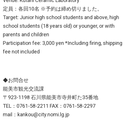
Venue: Kutani Ceramic Laboratory
定員：各回10名 ※予約は締め切りました。
Target: Junior high school students and above, high
school students (18 years old) or younger, or with
parents and children
Participation fee: 3,000 yen *Including firing, shipping
fee not included
◆お問合せ
能美市観光交流課
〒923-1198 石川県能美市寺井町た35番地
TEL：0761-58-2211 FAX：0761-58-2297
mail：kankou@city.nomi.lg.jp