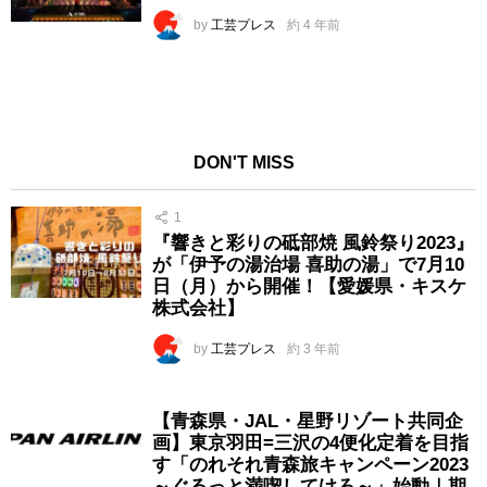
by
工芸プレス
約 4 年前
DON'T MISS
1
『響きと彩りの砥部焼 風鈴祭り2023』
が「伊予の湯治場 喜助の湯」で7月10
日（月）から開催！【愛媛県・キスケ
株式会社】
by
工芸プレス
約 3 年前
【青森県・JAL・星野リゾート共同企
画】東京羽田=三沢の4便化定着を目指
す「のれそれ青森旅キャンペーン2023
～ぐるっと満喫してけろ～」始動｜期