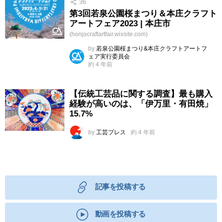
36
第3回若泉公園桜まつり＆本庄クラフト
アートフェア2023 | 本庄市
(honjocraftartfair.wixsite.com)
by
若泉公園桜まつり&本庄クラフトアートフ
ェア実行委員会
約 4 年前
【伝統工芸品に関する調査】最も購入
経験が高いのは、「伊万里・有田焼」
15.7%
by
工芸プレス
約 4 年前
記事を投稿する
動画を投稿する