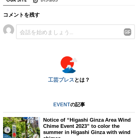
OUR SITE
DISQUS
コメントを残す
コ
メ
ン
ト
※
工芸プレス
とは？
EVENT
の記事
Notice of “Higashi Ginza Area Wind
Chime Event 2023” to color the
summer in Higashi Ginza with wind