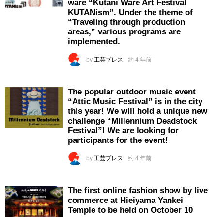
ware “Kutani Ware Art Festival
KUTANism”. Under the theme of
“Traveling through production
areas,” various programs are
implemented.
by
工芸プレス
約 4 年前
The popular outdoor music event
“Attic Music Festival” is in the city
this year! We will hold a unique new
challenge “Millennium Deadstock
Festival”! We are looking for
participants for the event!
by
工芸プレス
約 4 年前
The first online fashion show by live
commerce at Hieiyama Yankei
Temple to be held on October 10