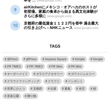
本を …
(www.google.com)
airKitchenにメキシコ・オアハカのホストが
初登場。家庭の食卓から始まる異文化体験が
さらに多様に
(www.google.com)
京都府の最低賃金１１２２円を答申 過去最大
の引き上げへ – NHKニュース
(www.google.com)
TAGS
@Press
@Press
Aoyama Square
Google
Google
PR TIMES
PR TIMES
PR Wire
PR Wire
オーダーメイド
ガラスアクセサリー
ガラスジュエリー
クラウドファンディング
クラフト
ペンダント
世界にひとつ
京都府
出展
募集
本庄
桜
若泉公園
贈り物