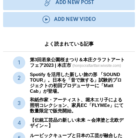
ADD NEW POST
ADD NEW VIDEO
よく読まれている記事
第3回若泉公園桜まつり＆本庄クラフトアート
フェア2023 | 本庄市
(honjocraftartfair.wixsite.com)
Spotify を活用した新しい旅の形 「SOUND
TOUR」。日本を「音で旅する」試験的プロ
ジェクトの初回プロデューサーに「Matt
Cab」が登場。
和紙作家・アーティスト、堀木エリ子による
照明コレクション、家具EC「FLYMEe」にて
数量限定で販売開始。
【伝統工芸品の新しい未来 ～会津塗と北欧デ
ザイン～】
ルービックキューブと日本の工芸が融合した