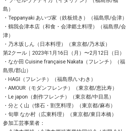
・ラ･セルヴァティカ（イタリアン）（福島県/福
島）
・Teppanyaki あいづ家（鉄板焼き）（福島県/会津）
・鶴我会津本店（和食・会津郷土料理）（福島県/会
津）
・乃木坂しん（日本料理）（東京都/乃木坂）
第2クール｜2023年1月16日（月）〜2月12日（日）
・なか田 Cuisine française Nakata（フレンチ）（福
島県/郡山）
・HAGI（フレンチ）（福島県/いわき）
・AMOUR（モダンフレンチ）（東京都/恵比寿）
・Le japon（創作フレンチ）（東京都/中目黒）
・分とく山（懐石・割烹料理）（東京都/麻布）
・旬華 なか村（広東料理）（東京都/東日本橋）
参加工芸事業者：