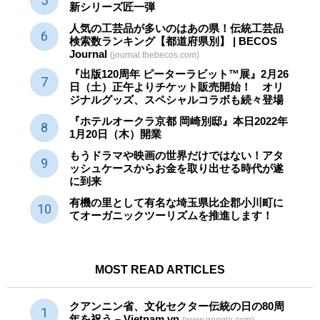
新シリーズ匠一弾
人気の工芸品が多いのはあの県！伝統工芸品
検索数ランキング【都道府県別】 | BECOS
Journal
(journal.thebecos.com)
『出版120周年 ピーターラビット™展』2月26
日（土）正午よりチケット販売開始！ オリ
ジナルグッズ、スペシャルコラボも続々登場
『ホテルオークラ京都 岡崎別邸』本日2022年
1月20日（木）開業
もうドラマや映画の世界だけではない！アタ
ッシュケースからお金を取り出せる時代が遂
に到来
有機の里として有名な埼玉県比企郡小川町に
てオーガニックツーリズムを推進します！
MOST READ ARTICLES
クアンニン省、文化セクター
伝統
の日の80周
年を祝う – Vietnam.vn