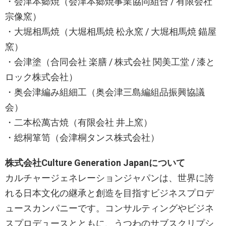
・会津本郷焼（会津本郷焼事業協同組合 / 有限会社
宗像窯）
・大堀相馬焼（大堀相馬焼 松永窯 / 大堀相馬焼 錨屋
窯）
・会津塗（合同会社 楽膳 / 株式会社 関美工堂 / 漆と
ロック株式会社）
・奥会津編み組細工（奥会津三島編組品振興協議
会）
・二本松萬古焼（有限会社 井上窯）
・総桐箪笥（会津桐タンス株式会社）
株式会社Culture Generation Japanについて
カルチャージェネレーションジャパンは、世界に誇
れる日本文化の継承と創造を目指すビジネスプロデ
ュースカンパニーです。コンサルティングやビジネ
スプロデュースとともに、うつわのサブスクリプシ