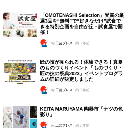
「OMOTENASHI Selection」受賞の厳
選3品を“無料”で“好きなだけ”試食で
きる特別企画を自由が丘・試食屋で開
催！
by
工芸プレス
約 3 年前
匠の技が見られる！体験できる！真夏
のものづくりイベント「ものづくり・
匠の技の祭典2023」イベントプログラ
ムの詳細が決定しました
by
工芸プレス
約 3 年前
KEITA MARUYAMA 陶器市「ナツの色
彩り」
by
工芸プレス
約 3 年前