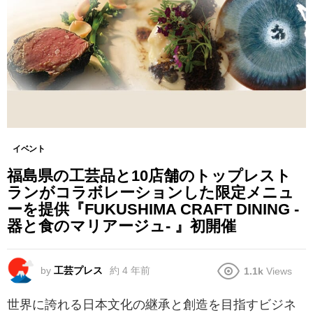
イベント
福島県の工芸品と10店舗のトップレスト
ランがコラボレーションした限定メニュ
ーを提供『FUKUSHIMA CRAFT DINING -
器と食のマリアージュ- 』初開催
by
工芸プレス
約 4 年前
1.1k
Views
世界に誇れる日本文化の継承と創造を目指すビジネ