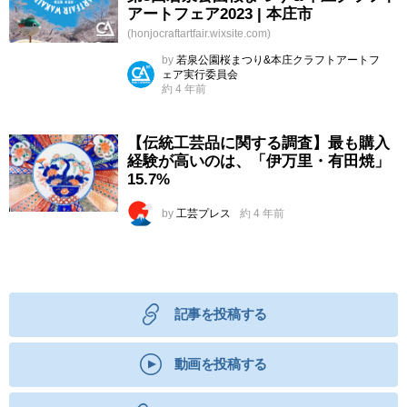
アートフェア2023 | 本庄市
(honjocraftartfair.wixsite.com)
by
若泉公園桜まつり&本庄クラフトアートフ
ェア実行委員会
約 4 年前
【伝統工芸品に関する調査】最も購入
経験が高いのは、「伊万里・有田焼」
15.7%
by
工芸プレス
約 4 年前
記事を投稿する
動画を投稿する