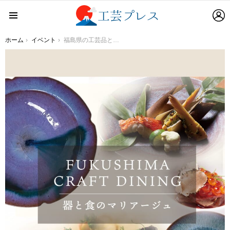
L
Menu
You are here:
ホーム
イベント
福島県の工芸品と10店舗のトップレストランがコラボレーションした限定メニューを提供『FUKUSHIMA CRAFT DINING -器と食のマリアージュ- 』初開催