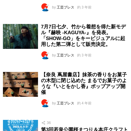
by
工芸プレス
約 3 年前
7月7日七夕、竹から着想を得た新モデ
ル『赫映 -KAGUYA-』を発表。
「SHOW-GO」をキービジュアルに起
用した第二弾として販売決定。
by
工芸プレス
約 3 年前
【奈良 蔦屋書店】抹茶の香りをお菓子
の木型に閉じ込めた まるでお菓子のよ
うな『いとをかし香』ポップアップ開
催
by
工芸プレス
約 4 年前
36
第3回若泉公園桜まつり＆本庄クラフト