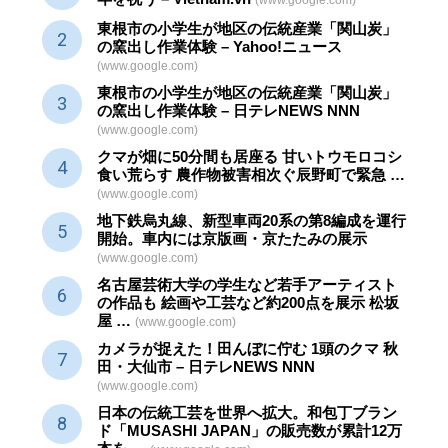
(www.google.com)
東根市の小学生が地区の
伝統産業
「関山炭」
の窯出し作業体験 – Yahoo!ニュース
(www.google.com)
東根市の小学生が地区の
伝統産業
「関山炭」
の窯出し作業体験 – 日テレNEWS NNN
(www.google.com)
クマが畑に50分間も居座る 甘いトウモロコシ
食い荒らす 農作物被害相次ぐ辰野町で緊急 …
(www.google.com)
地下鉄烏丸線、新型車両20系の第8編成を運行
開始。車内には京版画・京たたみの展示
(www.google.com)
名古屋芸術大学の学生など若手アーティスト
の作品も 絵画や
工芸
など約200点を展示 松坂
屋 …
(www.google.com)
カメラが捉えた！田んぼに佇む 1頭のクマ 秋
田・大仙市 – 日テレNEWS NNN
(www.google.com)
日本の伝統
工芸
を世界へ拡大。和包丁ブラン
ド「MUSASHI JAPAN」の販売数が累計12万