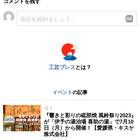
コメントを残す
コ
メ
ン
ト
※
工芸プレス
とは？
イベント
の記事
1
『響きと彩りの砥部焼 風鈴祭り2023』
が「伊予の湯治場 喜助の湯」で7月10
日（月）から開催！【愛媛県・キスケ
株式会社】