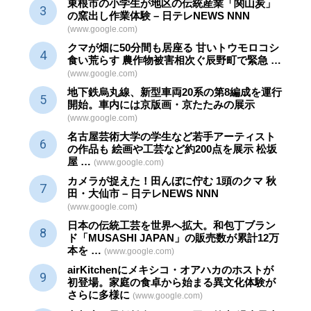
東根市の小学生が地区の
伝統産業
「関山炭」
の窯出し作業体験 – 日テレNEWS NNN
(www.google.com)
クマが畑に50分間も居座る 甘いトウモロコシ
食い荒らす 農作物被害相次ぐ辰野町で緊急 …
(www.google.com)
地下鉄烏丸線、新型車両20系の第8編成を運行
開始。車内には京版画・京たたみの展示
(www.google.com)
名古屋芸術大学の学生など若手アーティスト
の作品も 絵画や
工芸
など約200点を展示 松坂
屋 …
(www.google.com)
カメラが捉えた！田んぼに佇む 1頭のクマ 秋
田・大仙市 – 日テレNEWS NNN
(www.google.com)
日本の伝統
工芸
を世界へ拡大。和包丁ブラン
ド「MUSASHI JAPAN」の販売数が累計12万
本を …
(www.google.com)
airKitchenにメキシコ・オアハカのホストが
初登場。家庭の食卓から始まる異文化体験が
さらに多様に
(www.google.com)