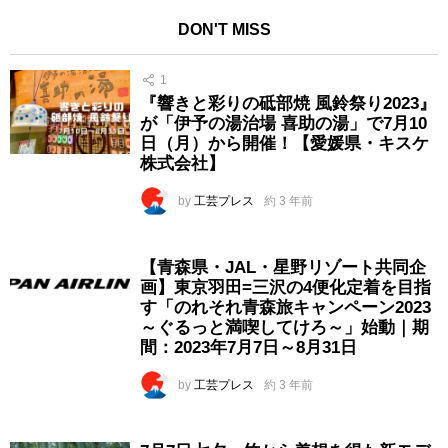
DON'T MISS
1
『響きと彩りの砥部焼 風鈴祭り2023』
が「伊予の湯治場 喜助の湯」で7月10
日（月）から開催！【愛媛県・キスケ
株式会社】
by
工芸プレス
約 3 年前
【青森県・JAL・星野リゾート共同企
画】東京羽田=三沢の4便化定着を目指
す「のれそれ青森旅キャンペーン2023
～ぐるっと満喫してけろ～」始動｜期
間：2023年7月7日～8月31日
by
工芸プレス
約 3 年前