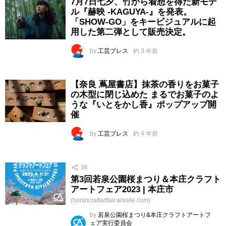
7月7日七夕、竹から着想を得た新モデ
ル『赫映 -KAGUYA-』を発表。
「SHOW-GO」をキービジュアルに起
用した第二弾として販売決定。
by
工芸プレス
約 3 年前
【奈良 蔦屋書店】抹茶の香りをお菓子
の木型に閉じ込めた まるでお菓子のよ
うな『いとをかし香』ポップアップ開
催
by
工芸プレス
約 4 年前
36
第3回若泉公園桜まつり＆本庄クラフト
アートフェア2023 | 本庄市
(honjocraftartfair.wixsite.com)
by
若泉公園桜まつり&本庄クラフトアートフ
ェア実行委員会