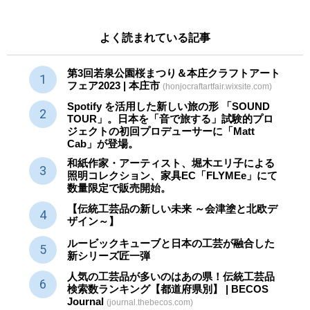
よく読まれている記事
第3回若泉公園桜まつり＆本庄クラフトアート
フェア2023 | 本庄市
(honjocraftartfair.wixsite.com)
Spotify を活用した新しい旅の形 「SOUND
TOUR」。日本を「音で旅する」試験的プロ
ジェクトの初回プロデューサーに「Matt
Cab」が登場。
和紙作家・アーティスト、堀木エリ子による
照明コレクション、家具EC「FLYMEe」にて
数量限定で販売開始。
【伝統工芸品の新しい未来 ～会津塗と北欧デ
ザイン～】
ルービックキューブと日本の工芸が融合した
新シリーズ匠一弾
人気の工芸品が多いのはあの県！伝統工芸品
検索数ランキング【都道府県別】 | BECOS
Journal
(journal.thebecos.com)