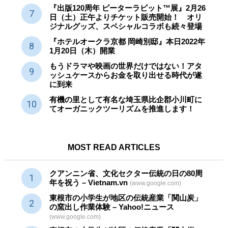
『出版120周年 ピーターラビット™展』2月26
日（土）正午よりチケット販売開始！ オリ
ジナルグッズ、スペシャルコラボも続々登場
『ホテルオークラ京都 岡崎別邸』本日2022年
1月20日（木）開業
もうドラマや映画の世界だけではない！アタ
ッシュケースからお金を取り出せる時代が遂
に到来
有機の里として有名な埼玉県比企郡小川町に
てオーガニックツーリズムを推進します！
MOST READ ARTICLES
クアンニン省、文化セクター
伝統
の日の80周
年を祝う – Vietnam.vn
(www.google.com)
東根市の小学生が地区の
伝統産業
「関山炭」
の窯出し作業体験 – Yahoo!ニュース
(www.google.com)