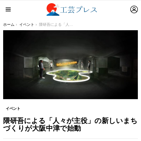
L
Menu
You are here:
ホーム
イベント
隈研吾による「人々が主役」の新しいまちづくりが大阪中津で始動
イベント
隈研吾による「人々が主役」の新しいまち
づくりが大阪中津で始動