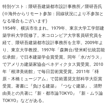
特別ゲスト：隈研吾建築都市設計事務所／隈研吾氏
(※海外からリモート参加：回線状況により不参加と
なる場合もございます)
1954年、横浜市生まれ。1979年、東京大学工学部建
築学科大学院修了。米コロンビア大学客員研究員を
経て、隈研吾建築都市設計事務所を主宰。2009年よ
り、東京大学教授。1997年「森舞台/登米町伝統芸能
伝承館」で日本建築学会賞受賞。同年「水/ガラス」
でアメリカ建築家協会ベネディクタス賞受賞。2010
年「根津美術館」で毎日芸術賞受賞。2011年「梼
原・木橋ミュージアム」で芸術選奨文部科学大臣賞
受賞。著書に『負ける建築』『つなぐ建築』、清野
由美との共著に『新・都市論TOKYO』『新・ムラ論
TOKYO』などがある。