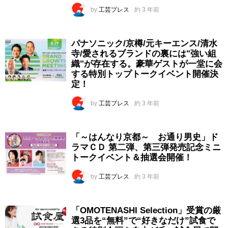
by
工芸プレス
約 3 年前
パナソニック/京樽/元キーエンス/清水
寺/愛されるブランドの裏には"強い組
織"が存在する。豪華ゲストが一堂に会
する特別トップトークイベント開催決
定！
by
工芸プレス
約 3 年前
「～はんなり京都～ お通り男史」ド
ラマＣＤ 第二弾、第三弾発売記念ミニ
トークイベント＆抽選会開催！
by
工芸プレス
約 3 年前
「OMOTENASHI Selection」受賞の厳
選3品を“無料”で“好きなだけ”試食で