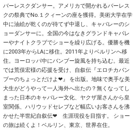
バーレスクダンサー。アメリカで開かれるバーレス
クの祭典でNo.１クィーンの座を獲得。美術大学在学
中に油絵が乾くのが待てず中退し、キャバレーのシ
ョーダンサーに。全国の今はなきグランドキャバレ
ーやナイトクラブでショーを繰り広げる。優勝を機
に2003年からLAに移住。2011年よりベルリンへ移
住。ヨーロッパ中にバンブー旋風を持ち込む。最近
では荒俣宏様の応援を受け、自叙伝『エロチカバン
ブーのちょっとだけよ❤』 を出版。地味で奥手な美
大生がどうやって一人海外へ出たの？無くなってし
まった日本のキャバレー文化、ヤクザ屋さんから皇
室関係、ハリウッドセレブなど幅広いお客さんを沸
かせた半世紀自叙伝❤ 生涯現役を目指す。 ショー
の旅は続くよ！ベルリン、東京、世界在住。