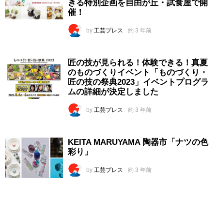
きる特別企画を自由が丘・試食屋で開
催！
by
工芸プレス
約 3 年前
匠の技が見られる！体験できる！真夏
のものづくりイベント「ものづくり・
匠の技の祭典2023」イベントプログラ
ムの詳細が決定しました
by
工芸プレス
約 3 年前
KEITA MARUYAMA 陶器市「ナツの色
彩り」
by
工芸プレス
約 3 年前