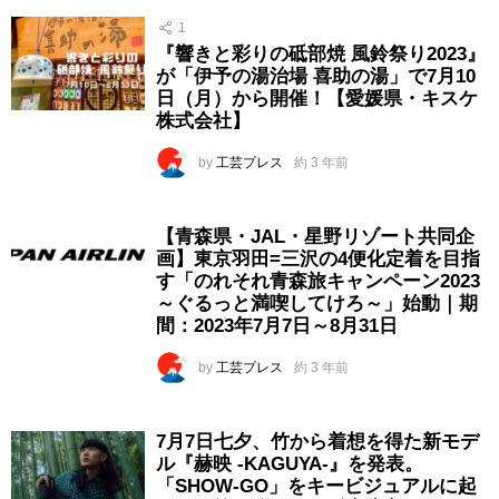
1
『響きと彩りの砥部焼 風鈴祭り2023』
が「伊予の湯治場 喜助の湯」で7月10
日（月）から開催！【愛媛県・キスケ
株式会社】
by
工芸プレス
約 3 年前
【青森県・JAL・星野リゾート共同企
画】東京羽田=三沢の4便化定着を目指
す「のれそれ青森旅キャンペーン2023
～ぐるっと満喫してけろ～」始動｜期
間：2023年7月7日～8月31日
by
工芸プレス
約 3 年前
7月7日七夕、竹から着想を得た新モデ
ル『赫映 -KAGUYA-』を発表。
「SHOW-GO」をキービジュアルに起