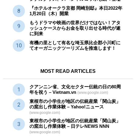
『ホテルオークラ京都 岡崎別邸』本日2022年
1月20日（木）開業
もうドラマや映画の世界だけではない！アタ
ッシュケースからお金を取り出せる時代が遂
に到来
有機の里として有名な埼玉県比企郡小川町に
てオーガニックツーリズムを推進します！
MOST READ ARTICLES
クアンニン省、文化セクター
伝統
の日の80周
年を祝う – Vietnam.vn
(www.google.com)
東根市の小学生が地区の
伝統産業
「関山炭」
の窯出し作業体験 – Yahoo!ニュース
(www.google.com)
東根市の小学生が地区の
伝統産業
「関山炭」
の窯出し作業体験 – 日テレNEWS NNN
(www.google.com)