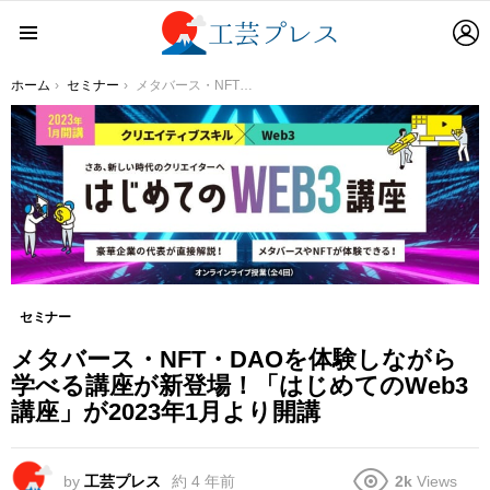
L
Menu
You are here:
ホーム
セミナー
メタバース・NFT・DAOを体験しながら学べる講座が新登場！「はじめてのWeb3講座」が2023年1月より開講
セミナー
メタバース・NFT・DAOを体験しながら
学べる講座が新登場！「はじめてのWeb3
講座」が2023年1月より開講
by
工芸プレス
約 4 年前
2k
Views