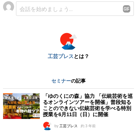
コ
メ
ン
ト
※
工芸プレス
とは？
セミナー
の記事
「ゆのくにの森」協力 「伝統芸術を巡
るオンラインツアーを開催」普段知る
ことのできない伝統芸術を学べる特別
授業を6月11日（日）に開催
by
工芸プレス
約 3 年前