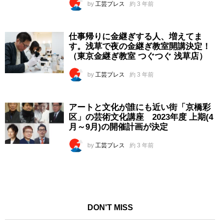
by
工芸プレス
約 3 年前
仕事帰りに金継ぎする人、増えてま
す。浅草で夜の金継ぎ教室開講決定！
（東京金継ぎ教室 つぐつぐ 浅草店）
by
工芸プレス
約 3 年前
アートと文化が誰にも近い街「京橋彩
区」の芸術文化講座 2023年度 上期(4
月～9月)の開催計画が決定
by
工芸プレス
約 3 年前
DON'T MISS