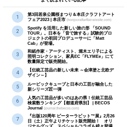
第3回若泉公園桜まつり＆本庄クラフトアート
フェア2023 | 本庄市
(honjocraftartfair.wixsite.com)
Spotify を活用した新しい旅の形 「SOUND
TOUR」。日本を「音で旅する」試験的プロ
ジェクトの初回プロデューサーに「Matt
Cab」が登場。
和紙作家・アーティスト、堀木エリ子による
照明コレクション、家具EC「FLYMEe」にて
数量限定で販売開始。
【伝統工芸品の新しい未来 ～会津塗と北欧デ
ザイン～】
ルービックキューブと日本の工芸が融合した
新シリーズ匠一弾
人気の工芸品が多いのはあの県！伝統工芸品
検索数ランキング【都道府県別】 | BECOS
Journal
(journal.thebecos.com)
『出版120周年 ピーターラビット™展』2月26
日（土）正午よりチケット販売開始！ オリ
ジナルグッズ、スペシャルコラボも続々登場