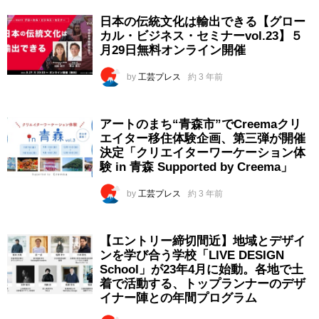
日本の伝統文化は輸出できる【グロー
カル・ビジネス・セミナーvol.23】５
月29日無料オンライン開催
by
工芸プレス
約 3 年前
アートのまち“青森市”でCreemaクリ
エイター移住体験企画、第三弾が開催
決定「クリエイターワーケーション体
験 in 青森 Supported by Creema」
by
工芸プレス
約 3 年前
【エントリー締切間近】地域とデザイ
ンを学び合う学校「LIVE DESIGN
School」が23年4月に始動。各地で土
着で活動する、トップランナーのデザ
イナー陣との年間プログラム