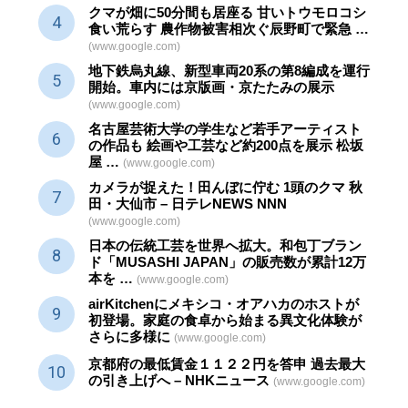
クマが畑に50分間も居座る 甘いトウモロコシ
食い荒らす 農作物被害相次ぐ辰野町で緊急 …
(www.google.com)
地下鉄烏丸線、新型車両20系の第8編成を運行
開始。車内には京版画・京たたみの展示
(www.google.com)
名古屋芸術大学の学生など若手アーティスト
の作品も 絵画や
工芸
など約200点を展示 松坂
屋 …
(www.google.com)
カメラが捉えた！田んぼに佇む 1頭のクマ 秋
田・大仙市 – 日テレNEWS NNN
(www.google.com)
日本の伝統
工芸
を世界へ拡大。和包丁ブラン
ド「MUSASHI JAPAN」の販売数が累計12万
本を …
(www.google.com)
airKitchenにメキシコ・オアハカのホストが
初登場。家庭の食卓から始まる異文化体験が
さらに多様に
(www.google.com)
京都府の最低賃金１１２２円を答申 過去最大
の引き上げへ – NHKニュース
(www.google.com)