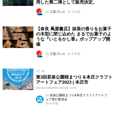
用した第二弾として販売決定。
by
工芸プレス
約 3 年前
【奈良 蔦屋書店】抹茶の香りをお菓子
の木型に閉じ込めた まるでお菓子のよ
うな『いとをかし香』ポップアップ開
催
by
工芸プレス
約 4 年前
36
第3回若泉公園桜まつり＆本庄クラフト
アートフェア2023 | 本庄市
(honjocraftartfair.wixsite.com)
by
若泉公園桜まつり&本庄クラフトアートフ
ェア実行委員会
約 4 年前