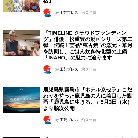
宿】
by
工芸プレス
約 3 年前
『TIMELINE クラウドファンディン
グ』俳優・松重豊の動画シリーズ第二
弾！伝統工芸品“萬古焼”の窯元・華月
を訪問し、ごはん炊き特化型の土鍋
「INAHO」の魅力に迫ります
by
工芸プレス
約 3 年前
鹿児島県霧島市『ホテル京セラ』こだ
わりを持った鹿児島の人に着目した動
画「鹿児島に生きる。」5月3日（水）
より順次公開
by
工芸プレス
約 3 年前