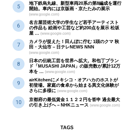
地下鉄烏丸線、新型車両20系の第8編成を運行
開始。車内には京版画・京たたみの展示
(www.google.com)
名古屋芸術大学の学生など若手アーティスト
の作品も 絵画や
工芸
など約200点を展示 松坂
屋 …
(www.google.com)
カメラが捉えた！田んぼに佇む 1頭のクマ 秋
田・大仙市 – 日テレNEWS NNN
(www.google.com)
日本の伝統
工芸
を世界へ拡大。和包丁ブラン
ド「MUSASHI JAPAN」の販売数が累計12万
本を …
(www.google.com)
airKitchenにメキシコ・オアハカのホストが
初登場。家庭の食卓から始まる異文化体験が
さらに多様に
(www.google.com)
京都府の最低賃金１１２２円を答申 過去最大
の引き上げへ – NHKニュース
(www.google.com)
TAGS