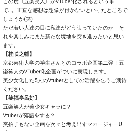
この度《五楽笑人》がVTuber化されるという事
で…。正直な感想は想像が付かないといったところで
しょうか(笑)
ただ若い人達の目に私達がどう映っていたのか。そ
れを楽しみにまた新たな境地を突き進みたいと思い
ます。
【
桂咲之輔
】
京都芸術大学の学生さんとのコラボ企画第二弾！五
楽笑人のVTuber化企画がついに実現します。
美少女化した5人のVtuberとしての活躍を乞うご期待
ください。
【
笑福亭呂好
】
五楽笑人が美少女キャラに？
Vtuberが落語をする？
突拍子もない企画を次々と考え出すマネージャーU