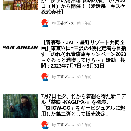
が「伊予の湯治場 喜助の湯」で7月10
日（月）から開催！【愛媛県・キスケ
株式会社】
by
工芸プレス
約 3 年前
【青森県・JAL・星野リゾート共同企
画】東京羽田=三沢の4便化定着を目指
す「のれそれ青森旅キャンペーン2023
～ぐるっと満喫してけろ～」始動｜期
間：2023年7月7日～8月31日
by
工芸プレス
約 3 年前
7月7日七夕、竹から着想を得た新モデ
ル『赫映 -KAGUYA-』を発表。
「SHOW-GO」をキービジュアルに起
用した第二弾として販売決定。
by
工芸プレス
約 3 年前