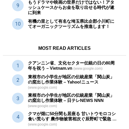
もうドラマや映画の世界だけではない！アタ
ッシュケースからお金を取り出せる時代が遂
に到来
有機の里として有名な埼玉県比企郡小川町に
てオーガニックツーリズムを推進します！
MOST READ ARTICLES
クアンニン省、文化セクター
伝統
の日の80周
年を祝う – Vietnam.vn
(www.google.com)
東根市の小学生が地区の
伝統産業
「関山炭」
の窯出し作業体験 – Yahoo!ニュース
(www.google.com)
東根市の小学生が地区の
伝統産業
「関山炭」
の窯出し作業体験 – 日テレNEWS NNN
(www.google.com)
クマが畑に50分間も居座る 甘いトウモロコシ
食い荒らす 農作物被害相次ぐ辰野町で緊急 …
(www.google.com)