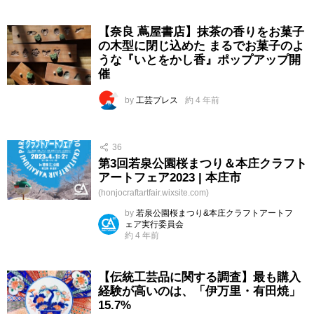
【奈良 蔦屋書店】抹茶の香りをお菓子
の木型に閉じ込めた まるでお菓子のよ
うな『いとをかし香』ポップアップ開
催
by
工芸プレス
約 4 年前
36
第3回若泉公園桜まつり＆本庄クラフト
アートフェア2023 | 本庄市
(honjocraftartfair.wixsite.com)
by
若泉公園桜まつり&本庄クラフトアートフ
ェア実行委員会
約 4 年前
【伝統工芸品に関する調査】最も購入
経験が高いのは、「伊万里・有田焼」
15.7%