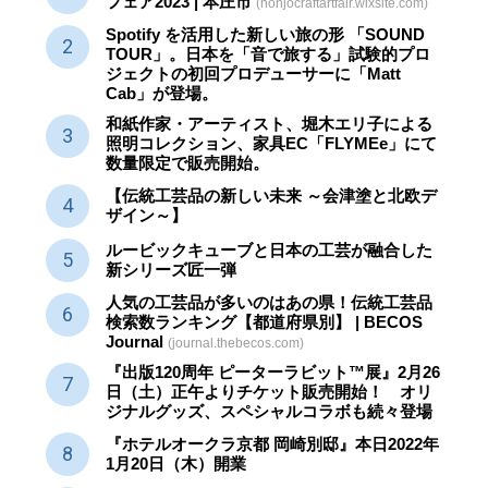
フェア2023 | 本庄市
(honjocraftartfair.wixsite.com)
Spotify を活用した新しい旅の形 「SOUND
TOUR」。日本を「音で旅する」試験的プロ
ジェクトの初回プロデューサーに「Matt
Cab」が登場。
和紙作家・アーティスト、堀木エリ子による
照明コレクション、家具EC「FLYMEe」にて
数量限定で販売開始。
【伝統工芸品の新しい未来 ～会津塗と北欧デ
ザイン～】
ルービックキューブと日本の工芸が融合した
新シリーズ匠一弾
人気の工芸品が多いのはあの県！伝統工芸品
検索数ランキング【都道府県別】 | BECOS
Journal
(journal.thebecos.com)
『出版120周年 ピーターラビット™展』2月26
日（土）正午よりチケット販売開始！ オリ
ジナルグッズ、スペシャルコラボも続々登場
『ホテルオークラ京都 岡崎別邸』本日2022年
1月20日（木）開業