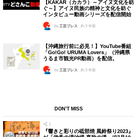
【KAKAR（カカラ）～アイヌ文化を紡
ぐ～】アイヌ民族の精神と文化を紡ぐ
インタビュー動画シリーズを配信開始
by
工芸プレス
約 3 年前
【沖縄旅行前に必見！】YouTube番組
「Go!Go! URUMA Lovers」（沖縄県
うるま市観光PR動画）を配信。
by
工芸プレス
約 3 年前
DON'T MISS
1
『響きと彩りの砥部焼 風鈴祭り2023』