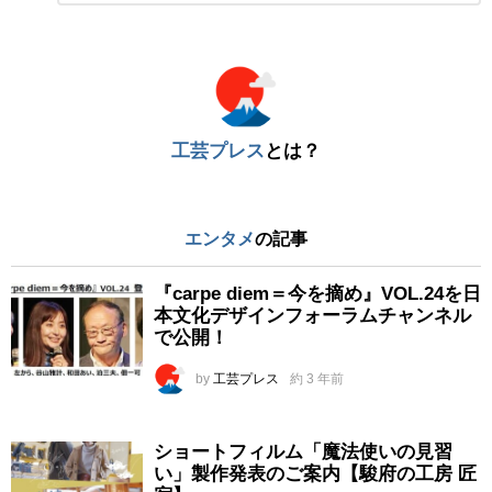
ト
※
工芸プレス
とは？
エンタメ
の記事
『carpe diem＝今を摘め』VOL.24を日
本文化デザインフォーラムチャンネル
で公開！
by
工芸プレス
約 3 年前
ショートフィルム「魔法使いの見習
い」製作発表のご案内【駿府の工房 匠