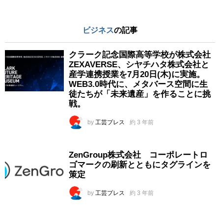
ビジネス
の記事
クラーク記念国際高等学校が株式会社
ZEXAVERSE、シヤチハタ株式会社と
産学連携授業を7月20日(木)に実施。
WEB3.0時代に、メタバース空間に生
徒たちが「未来遺産」を作ることに挑
戦。
by
工芸プレス
約 3 年前
ZenGroup株式会社 コーポレートロ
ゴマークの刷新とともにタグラインを
策定
by
工芸プレス
約 3 年前