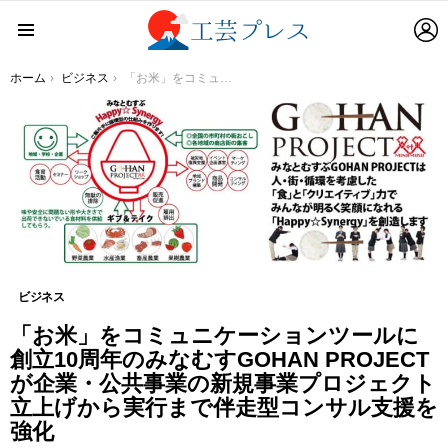
L
Menu
You are here:
ホーム
ビジネス
「お米」をコミュニケーションツールに創立10周年のみなむすGOHAN PROJECTが企業・公共事業の新規事業プロジェクト立上げから実行まで伴走型コンサル支援を強化
ビジネス
「お米」をコミュニケーションツールに
創立10周年のみなむすGOHAN PROJECT
が企業・公共事業の新規事業プロジェクト
立上げから実行まで伴走型コンサル支援を
強化