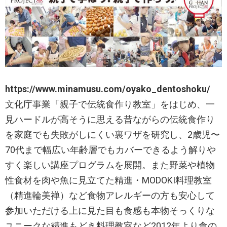
https://www.minamusu.com/oyako_dentoshoku/
文化庁事業「親子で伝統食作り教室」をはじめ、一
見ハードルが高そうに思える昔ながらの伝統食作り
を家庭でも失敗がしにくい裏ワザを研究し、2歳児〜
70代まで幅広い年齢層でもカバーできるよう解りや
すく楽しい講座プログラムを展開。また野菜や植物
性食材を肉や魚に見立てた精進・MODOKI料理教室
（精進輪美禅）など食物アレルギーの方も安心して
参加いただける上に見た目も食感も本物そっくりな
ユニークな精進もどき料理教室など2012年より食の