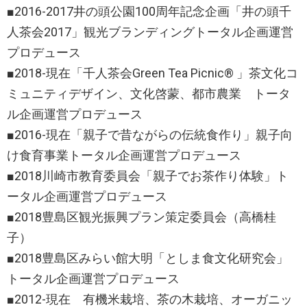
■2016-2017井の頭公園100周年記念企画「井の頭千
人茶会2017」観光ブランディングトータル企画運営
プロデュース
■2018-現在「千人茶会Green Tea Picnic®︎ 」茶文化コ
ミュニティデザイン、文化啓蒙、都市農業 トータ
ル企画運営プロデュース
■2016-現在「親子で昔ながらの伝統食作り」親子向
け食育事業トータル企画運営プロデュース
■2018川崎市教育委員会「親子でお茶作り体験」ト
ータル企画運営プロデュース
■2018豊島区観光振興プラン策定委員会（高橋桂
子）
■2018豊島区みらい館大明「としま食文化研究会」
トータル企画運営プロデュース
■2012-現在 有機米栽培、茶の木栽培、オーガニッ