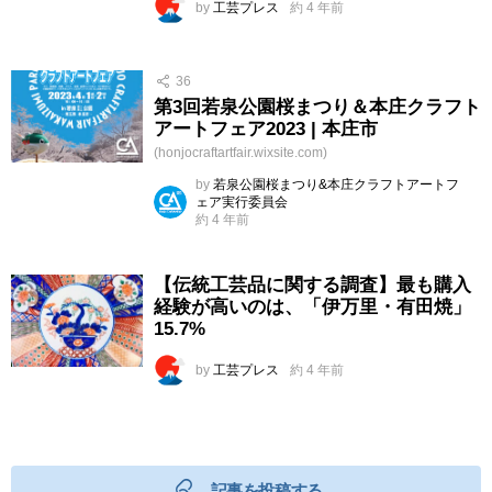
by
工芸プレス
約 4 年前
36
第3回若泉公園桜まつり＆本庄クラフト
アートフェア2023 | 本庄市
(honjocraftartfair.wixsite.com)
by
若泉公園桜まつり&本庄クラフトアートフ
ェア実行委員会
約 4 年前
【伝統工芸品に関する調査】最も購入
経験が高いのは、「伊万里・有田焼」
15.7%
by
工芸プレス
約 4 年前
記事を投稿する