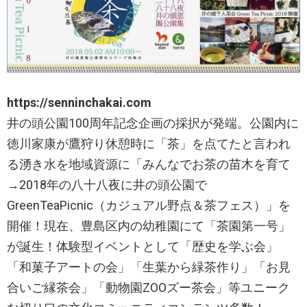
https://senninchakai.com​
井の頭公園100周年記念企画の採択が発端。公園内に
徳川家康が鷹狩り休憩時に「茶」を点てたと言われ
る湧き水を地域資源に「みんなでお茶の苗木を育て
→2018年の八十八夜に井の頭公園で
GreenTeaPicnic（カジュアル野点＆茶フェス）」を
開催！現在、豊島区内の幼稚園にて「茶園第一号」
が誕生！体験型イベントとして「歴史を学ぶ会」
「和菓子アートの会」「生葉から緑茶作り」「お見
合いご縁茶会」「動物園ZOOズー茶会」等ユニーク