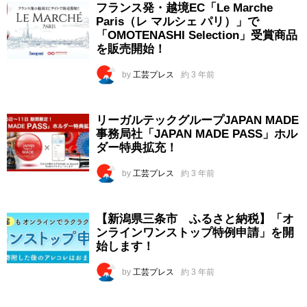
フランス発・越境EC「Le Marche
Paris（レ マルシェ パリ）」で
「OMOTENASHI Selection」受賞商品
を販売開始！
by
工芸プレス
約 3 年前
リーガルテックグループJAPAN MADE
事務局社「JAPAN MADE PASS」ホル
ダー特典拡充！
by
工芸プレス
約 3 年前
【新潟県三条市 ふるさと納税】「オ
ンラインワンストップ特例申請」を開
始します！
by
工芸プレス
約 3 年前