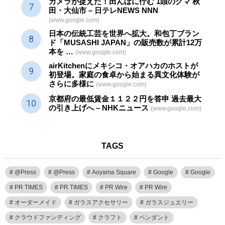
カメラが捉えた！田んぼに佇む 1頭のクマ 秋
田・大仙市 – 日テレNEWS NNN
(www.google.com)
日本の伝統
工芸
を世界へ拡大。和包丁ブラン
ド「MUSASHI JAPAN」の販売数が累計12万
本を …
(www.google.com)
airKitchenにメキシコ・オアハカのホストが
初登場。家庭の食卓から始まる異文化体験が
さらに多様に
(www.google.com)
京都府の最低賃金１１２２円を答申 過去最大
の引き上げへ – NHKニュース
(www.google.com)
TAGS
@Press
@Press
Aoyama Square
Google
Google
PR TIMES
PR TIMES
PR Wire
PR Wire
オーダーメイド
ガラスアクセサリー
ガラスジュエリー
クラウドファンディング
クラフト
ペンダント