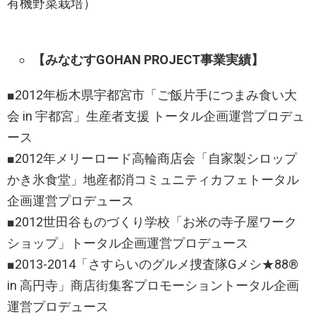
有機野菜栽培）
【みなむすGOHAN PROJECT事業実績】
■2012年栃木県宇都宮市「ご飯片手につまみ食い大
会 in 宇都宮」生産者支援 トータル企画運営プロデュ
ース
■2012年メリーロード高輪商店会「自家製シロップ
かき氷食堂」地産都消コミュニティカフェトータル
企画運営プロデュース
■2012世田谷ものづくり学校「お米の寺子屋ワーク
ショップ」トータル企画運営プロデュース
■2013-2014「さすらいのグルメ捜査隊Gメシ★88®︎
in 高円寺」商店街集客プロモーショントータル企画
運営プロデュース