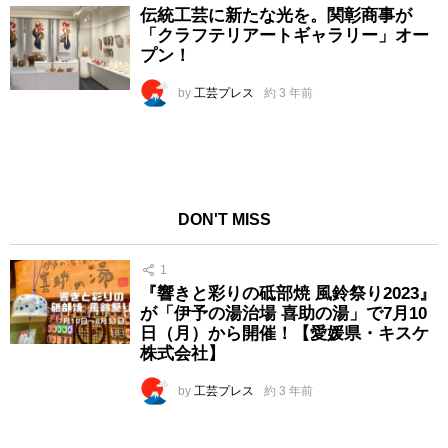
伝統工芸に新たな光を。関彰商事が
「クラフテリアートギャラリー」オー
プン！
by
工芸プレス
約 3 年前
DON'T MISS
1
『響きと彩りの砥部焼 風鈴祭り2023』
が「伊予の湯治場 喜助の湯」で7月10
日（月）から開催！【愛媛県・キスケ
株式会社】
by
工芸プレス
約 3 年前