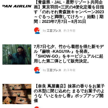
【青森県・JAL・星野リゾート共同企
画】東京羽田=三沢の4便化定着を目指
す「のれそれ青森旅キャンペーン2023
～ぐるっと満喫してけろ～」始動｜期
間：2023年7月7日～8月31日
by
工芸プレス
約 3 年前
7月7日七夕、竹から着想を得た新モデ
ル『赫映 -KAGUYA-』を発表。
「SHOW-GO」をキービジュアルに起
用した第二弾として販売決定。
by
工芸プレス
約 3 年前
【奈良 蔦屋書店】抹茶の香りをお菓子
の木型に閉じ込めた まるでお菓子のよ
うな『いとをかし香』ポップアップ開
催