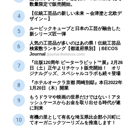
数量限定で販売開始。
【伝統工芸品の新しい未来 ～会津塗と北欧デ
ザイン～】
ルービックキューブと日本の工芸が融合した
新シリーズ匠一弾
人気の工芸品が多いのはあの県！伝統工芸品
検索数ランキング【都道府県別】 | BECOS
Journal
(journal.thebecos.com)
『出版120周年 ピーターラビット™展』2月26
日（土）正午よりチケット販売開始！ オリ
ジナルグッズ、スペシャルコラボも続々登場
『ホテルオークラ京都 岡崎別邸』本日2022年
1月20日（木）開業
もうドラマや映画の世界だけではない！アタ
ッシュケースからお金を取り出せる時代が遂
に到来
有機の里として有名な埼玉県比企郡小川町に
てオーガニックツーリズムを推進します！