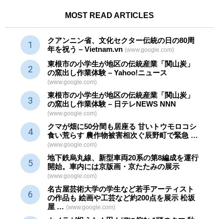
MOST READ ARTICLES
クアンニン省、文化セクター
伝統
の日の80周
年を祝う – Vietnam.vn
(www.google.com)
東根市の小学生が地区の
伝統産業
「関山炭」
の窯出し作業体験 – Yahoo!ニュース
(www.google.com)
東根市の小学生が地区の
伝統産業
「関山炭」
の窯出し作業体験 – 日テレNEWS NNN
(www.google.com)
クマが畑に50分間も居座る 甘いトウモロコシ
食い荒らす 農作物被害相次ぐ辰野町で緊急 …
(www.google.com)
地下鉄烏丸線、新型車両20系の第8編成を運行
開始。車内には京版画・京たたみの展示
(www.google.com)
名古屋芸術大学の学生など若手アーティスト
の作品も 絵画や
工芸
など約200点を展示 松坂
屋 …
(www.google.com)