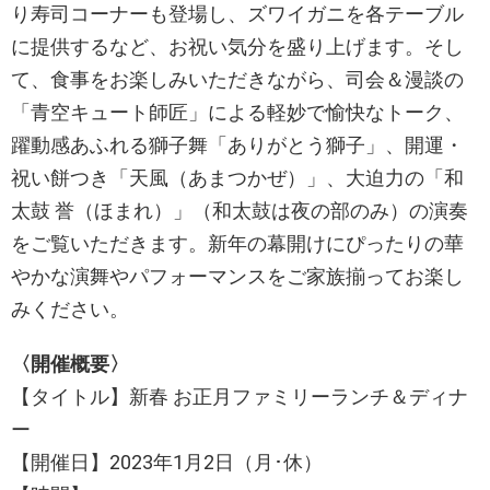
り寿司コーナーも登場し、ズワイガニを各テーブル
に提供するなど、お祝い気分を盛り上げます。そし
て、食事をお楽しみいただきながら、司会＆漫談の
「青空キュート師匠」による軽妙で愉快なトーク、
躍動感あふれる獅子舞「ありがとう獅子」、開運・
祝い餅つき「天風（あまつかぜ）」、大迫力の「和
太鼓 誉（ほまれ）」（和太鼓は夜の部のみ）の演奏
をご覧いただきます。新年の幕開けにぴったりの華
やかな演舞やパフォーマンスをご家族揃ってお楽し
みください。
〈開催概要〉
【タイトル】新春 お正月ファミリーランチ＆ディナ
ー
【開催日】2023年1月2日（月･休）