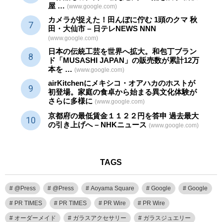
屋 …
(www.google.com)
カメラが捉えた！田んぼに佇む 1頭のクマ 秋
田・大仙市 – 日テレNEWS NNN
(www.google.com)
日本の伝統
工芸
を世界へ拡大。和包丁ブラン
ド「MUSASHI JAPAN」の販売数が累計12万
本を …
(www.google.com)
airKitchenにメキシコ・オアハカのホストが
初登場。家庭の食卓から始まる異文化体験が
さらに多様に
(www.google.com)
京都府の最低賃金１１２２円を答申 過去最大
の引き上げへ – NHKニュース
(www.google.com)
TAGS
@Press
@Press
Aoyama Square
Google
Google
PR TIMES
PR TIMES
PR Wire
PR Wire
オーダーメイド
ガラスアクセサリー
ガラスジュエリー