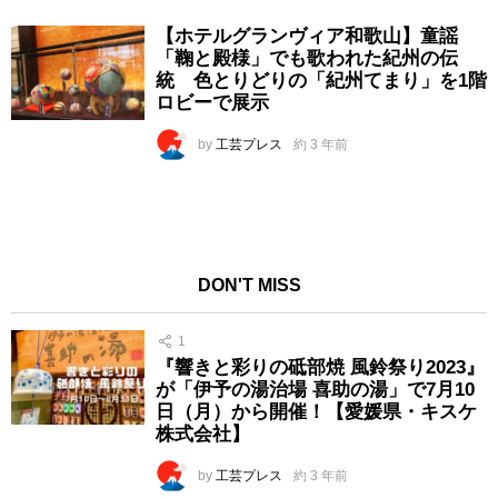
【ホテルグランヴィア和歌山】童謡
「鞠と殿様」でも歌われた紀州の伝
統 色とりどりの「紀州てまり」を1階
ロビーで展示
by
工芸プレス
約 3 年前
DON'T MISS
1
『響きと彩りの砥部焼 風鈴祭り2023』
が「伊予の湯治場 喜助の湯」で7月10
日（月）から開催！【愛媛県・キスケ
株式会社】
by
工芸プレス
約 3 年前