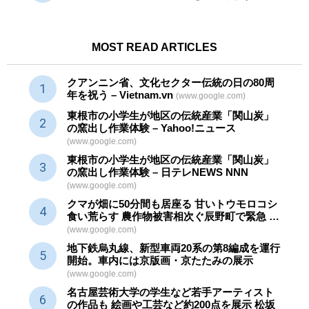
MOST READ ARTICLES
クアンニン省、文化セクター
伝統
の日の80周
年を祝う – Vietnam.vn
(www.google.com)
東根市の小学生が地区の
伝統産業
「関山炭」
の窯出し作業体験 – Yahoo!ニュース
(www.google.com)
東根市の小学生が地区の
伝統産業
「関山炭」
の窯出し作業体験 – 日テレNEWS NNN
(www.google.com)
クマが畑に50分間も居座る 甘いトウモロコシ
食い荒らす 農作物被害相次ぐ辰野町で緊急 …
(www.google.com)
地下鉄烏丸線、新型車両20系の第8編成を運行
開始。車内には京版画・京たたみの展示
(www.google.com)
名古屋芸術大学の学生など若手アーティスト
の作品も 絵画や
工芸
など約200点を展示 松坂