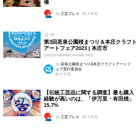
催
by
工芸プレス
約 4 年前
36
第3回若泉公園桜まつり＆本庄クラフト
アートフェア2023 | 本庄市
(honjocraftartfair.wixsite.com)
by
若泉公園桜まつり&本庄クラフトアートフ
ェア実行委員会
約 4 年前
【伝統工芸品に関する調査】最も購入
経験が高いのは、「伊万里・有田焼」
15.7%
by
工芸プレス
約 4 年前