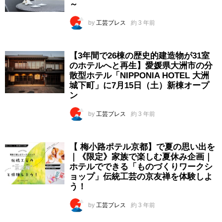
～
by
工芸プレス
約 3 年前
【3年間で26棟の歴史的建造物が31室
のホテルへと再生】愛媛県大洲市の分
散型ホテル「NIPPONIA HOTEL 大洲
城下町」に7月15日（土）新棟オープ
ン
by
工芸プレス
約 3 年前
【 梅小路ポテル京都】で夏の思い出を
｜《限定》家族で楽しむ夏休み企画｜
ホテルでできる「ものづくりワークシ
ョップ」伝統工芸の京友禅を体験しよ
う！
by
工芸プレス
約 3 年前