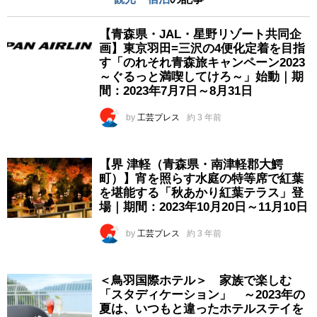
【青森県・JAL・星野リゾート共同企
画】東京羽田=三沢の4便化定着を目指
す「のれそれ青森旅キャンペーン2023
～ぐるっと満喫してけろ～」始動｜期
間：2023年7月7日～8月31日
by
工芸プレス
約 3 年前
【界 津軽（青森県・南津軽郡大鰐
町）】宵を照らす水庭の特等席で紅葉
を堪能する「秋あかり紅葉テラス」登
場｜期間：2023年10月20日～11月10日
by
工芸プレス
約 3 年前
＜鳥羽国際ホテル＞ 家族で楽しむ
「スタディケーション」 ～2023年の
夏は、いつもと違ったホテルステイを