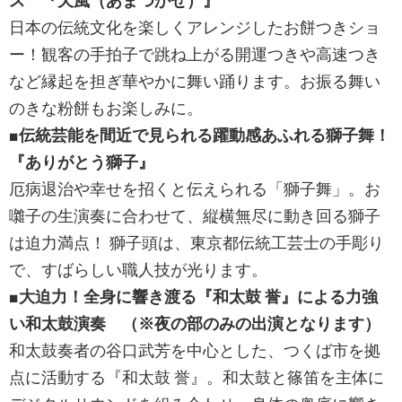
ス 『天風（あまつかぜ）』
日本の伝統文化を楽しくアレンジしたお餅つきショ
ー！観客の手拍子で跳ね上がる開運つきや高速つき
など縁起を担ぎ華やかに舞い踊ります。お振る舞い
のきな粉餅もお楽しみに。
■伝統芸能を間近で見られる躍動感あふれる獅子舞！
『ありがとう獅子』
厄病退治や幸せを招くと伝えられる「獅子舞」。お
囃子の生演奏に合わせて、縦横無尽に動き回る獅子
は迫力満点！ 獅子頭は、東京都伝統工芸士の手彫り
で、すばらしい職人技が光ります。
■大迫力！全身に響き渡る『和太鼓 誉』による力強
い和太鼓演奏 （※夜の部のみの出演となります）
和太鼓奏者の谷口武芳を中心とした、つくば市を拠
点に活動する『和太鼓 誉』。和太鼓と篠笛を主体に