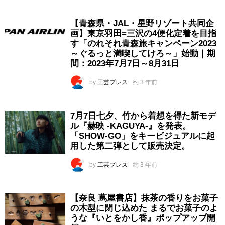
【青森県・JAL・星野リゾート共同企
画】東京羽田=三沢の4便化定着を目指
す「のれそれ青森旅キャンペーン2023
～ぐるっと満喫してけろ～」始動｜期
間：2023年7月7日～8月31日
by
工芸プレス
約 3 年前
7月7日七夕、竹から着想を得た新モデ
ル『赫映 -KAGUYA-』を発表。
「SHOW-GO」をキービジュアルに起
用した第二弾として販売決定。
by
工芸プレス
約 3 年前
【奈良 蔦屋書店】抹茶の香りをお菓子
の木型に閉じ込めた まるでお菓子のよ
うな『いとをかし香』ポップアップ開