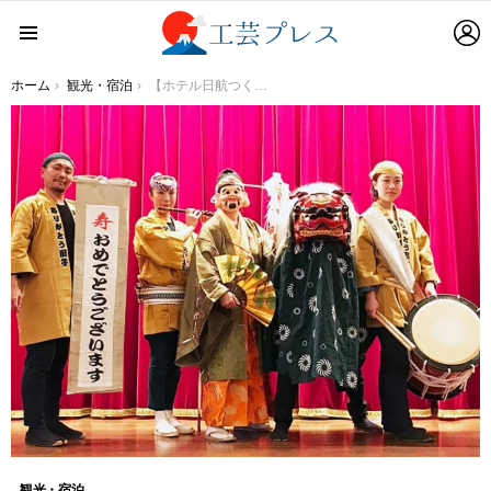
L
Menu
You are here:
ホーム
観光・宿泊
【ホテル日航つくば】『新春お正月ファミリーランチ＆ディナー』を2023年1月2日（月・休）に開催
観光・宿泊