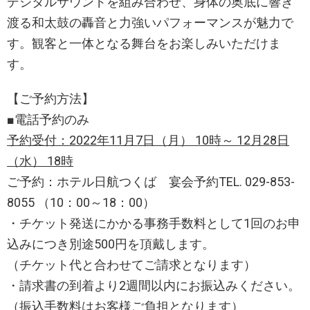
デジタルサウンドを組み合わせ、身体の奥底に響き
渡る和太鼓の轟音と力強いパフォーマンスが魅力で
す。観客と一体となる舞台をお楽しみいただけま
す。
【ご予約方法】
■電話予約のみ
予約受付
：
2022
年
11
月
7
日（
月
）
10
時
～
12
月
28
日
（水）
18
時
ご予約：ホテル日航つくば 宴会予約TEL. 029-853-
8055 （10：00～18：00）
・チケット発送にかかる事務手数料として1回のお申
込みにつき別途500円を頂戴します。
（チケット代と合わせてご請求となります）
・請求書の到着より2週間以内にお振込みください。
（振込手数料はお客様ご負担となります）