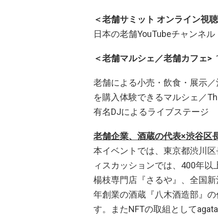
＜老舗サミット オンライン視聴
日本の老舗YouTubeチャンネル https
＜老舗マルシェ／老舗カフェ>
老舗による小売・飲食・展示／
を購入体験できるマルシェ／The R
有名DJによるライブステージ
老舗企業、酒蔵の代表×渋谷区
本イベントでは、東京都渋川区
ィスカッションでは、400年
楊枝専門店『さるや』、全国新
年創業の酒蔵『八木酒造部』の
す。またNFTの取組としてagataJ