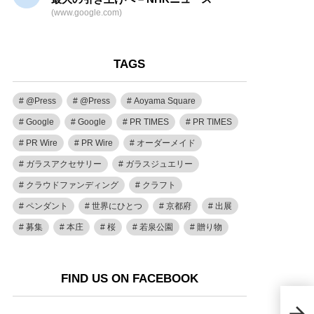
(www.google.com)
TAGS
@Press
@Press
Aoyama Square
Google
Google
PR TIMES
PR TIMES
PR Wire
PR Wire
オーダーメイド
ガラスアクセサリー
ガラスジュエリー
クラウドファンディング
クラフト
ペンダント
世界にひとつ
京都府
出展
募集
本庄
桜
若泉公園
贈り物
FIND US ON FACEBOOK
「郷
芸品