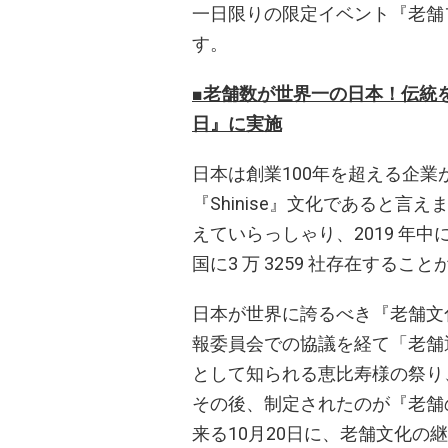
一日限りの限定イベント『老舗フェス
す。
■老舗数が世界一の日本！伝統
日』に実施
日本は創業100年を超える企
『Shinise』文化であると言えま
えていらっしゃり、2019 年中
国に3 万 3259 社存在する
日本が世界に誇るべき『老舗文
報委員会での協議を経て「老舗通
として知られる恵比寿様の祭り
その後、制定されたのが『老舗
来る10月20日に、老舗文化