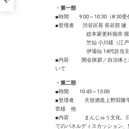
ー」
・第一部
■時間 9:00～10:30（8:
■登壇者 渋谷区長 長谷部 健
総本家更科堀井 堀井様（
竺仙 小川様（江戸東京
伊場仙 14代目当主 吉田
■内容 開会挨拶／自治体と
いて
・第二部
■時間 10:45～13:00
■登壇者 天領酒造上野田隆平
世様 他
■内容 まんじゅう文化、日
てのパネルディスカッション、