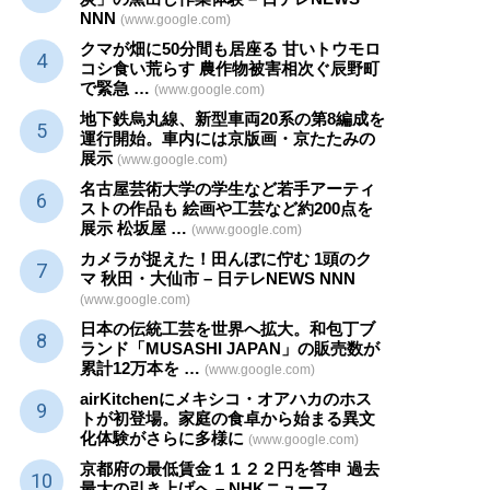
NNN
(www.google.com)
クマが畑に50分間も居座る 甘いトウモロ
コシ食い荒らす 農作物被害相次ぐ辰野町
で緊急 …
(www.google.com)
地下鉄烏丸線、新型車両20系の第8編成を
運行開始。車内には京版画・京たたみの
展示
(www.google.com)
名古屋芸術大学の学生など若手アーティ
ストの作品も 絵画や
工芸
など約200点を
展示 松坂屋 …
(www.google.com)
カメラが捉えた！田んぼに佇む 1頭のク
マ 秋田・大仙市 – 日テレNEWS NNN
(www.google.com)
日本の伝統
工芸
を世界へ拡大。和包丁ブ
ランド「MUSASHI JAPAN」の販売数が
累計12万本を …
(www.google.com)
airKitchenにメキシコ・オアハカのホス
トが初登場。家庭の食卓から始まる異文
化体験がさらに多様に
(www.google.com)
京都府の最低賃金１１２２円を答申 過去
最大の引き上げへ – NHKニュース