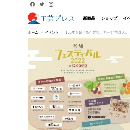
facebook
twitter
instagram
新商品
ショップ
イ
You are here:
ホーム
イベント
100年を超える企業数世界一！“老舗大国”日本『老舗の日』に日本文化×最新文化の交流イベント『老舗フェスティバル2022』を開催