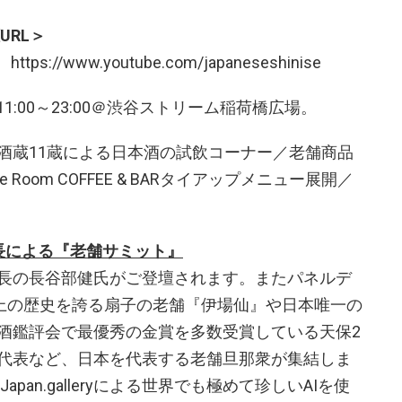
URL＞
://www.youtube.com/japaneseshinise
11:00～23:00＠渋谷ストリーム稲荷橋広場。
酒蔵11蔵による日本酒の試飲コーナー／老舗商品
oom COFFEE & BARタイアップメニュー展開／
長による『老舗サミット』
長の長谷部健氏がご登壇されます。またパネルデ
以上の歴史を誇る扇子の老舗『伊場仙』や日本唯一の
酒鑑評会で最優秀の金賞を多数受賞している天保2
代表など、日本を代表する老舗旦那衆が集結しま
apan.galleryによる世界でも極めて珍しいAIを使