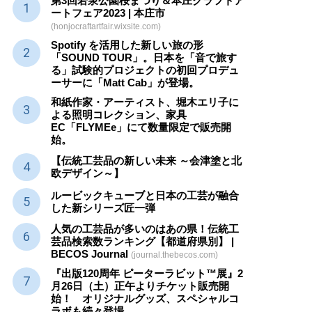
第3回若泉公園桜まつり＆本庄クラフトア
ートフェア2023 | 本庄市
(honjocraftartfair.wixsite.com)
Spotify を活用した新しい旅の形
「SOUND TOUR」。日本を「音で旅す
る」試験的プロジェクトの初回プロデュ
ーサーに「Matt Cab」が登場。
和紙作家・アーティスト、堀木エリ子に
よる照明コレクション、家具
EC「FLYMEe」にて数量限定で販売開
始。
【伝統工芸品の新しい未来 ～会津塗と北
欧デザイン～】
ルービックキューブと日本の工芸が融合
した新シリーズ匠一弾
人気の工芸品が多いのはあの県！伝統工
芸品検索数ランキング【都道府県別】 |
BECOS Journal
(journal.thebecos.com)
『出版120周年 ピーターラビット™展』2
月26日（土）正午よりチケット販売開
始！ オリジナルグッズ、スペシャルコ
ラボも続々登場