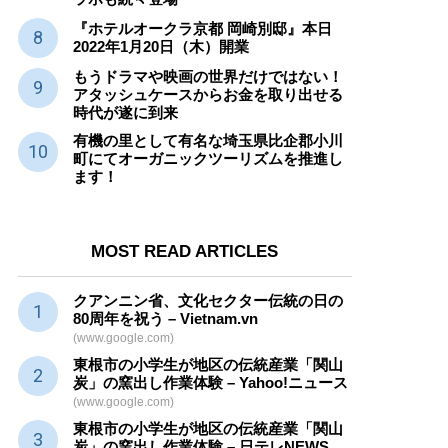
『ホテルオークラ京都 岡崎別邸』本日
2022年1月20日（木）開業
もうドラマや映画の世界だけではない！
アタッシュケースからお金を取り出せる
時代が遂に到来
有機の里として有名な埼玉県比企郡小川
町にてオーガニックツーリズムを推進し
ます！
MOST READ ARTICLES
クアンニン省、文化セクター
伝統
の日の
80周年を祝う – Vietnam.vn
(www.google.com)
東根市の小学生が地区の
伝統産業
「関山
炭」の窯出し作業体験 – Yahoo!ニュース
(www.google.com)
東根市の小学生が地区の
伝統産業
「関山
炭」の窯出し作業体験 – 日テレNEWS